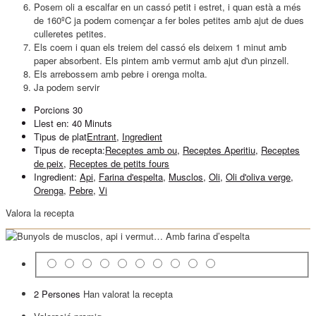
Posem oli a escalfar en un cassó petit i estret, i quan està a més
de 160ºC ja podem començar a fer boles petites amb ajut de dues
culleretes petites.
Els coem i quan els treiem del cassó els deixem 1 minut amb
paper absorbent. Els pintem amb vermut amb ajut d'un pinzell.
Els arrebossem amb pebre i orenga molta.
Ja podem servir
Porcions
30
Llest en:
40 Minuts
Tipus de plat
Entrant
,
Ingredient
Tipus de recepta:
Receptes amb ou
,
Receptes Aperitiu
,
Receptes
de peix
,
Receptes de petits fours
Ingredient:
Api
,
Farina d'espelta
,
Musclos
,
Oli
,
Oli d'oliva verge
,
Orenga
,
Pebre
,
Vi
Valora la recepta
2 Persones
Han valorat la recepta