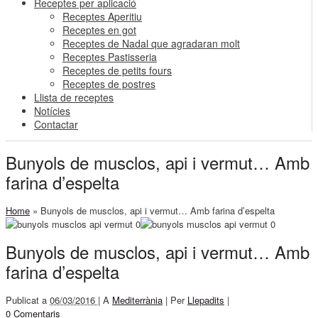
Receptes per aplicació
Receptes Aperitiu
Receptes en got
Receptes de Nadal que agradaran molt
Receptes Pastisseria
Receptes de petits fours
Receptes de postres
Llista de receptes
Notícies
Contactar
Bunyols de musclos, api i vermut… Amb
farina d’espelta
Home
»
Bunyols de musclos, api i vermut… Amb farina d’espelta
Bunyols de musclos, api i vermut… Amb
farina d’espelta
Publicat a
06/03/2016 |
A
Mediterrània
|
Per
Llepadits
|
0 Comentaris