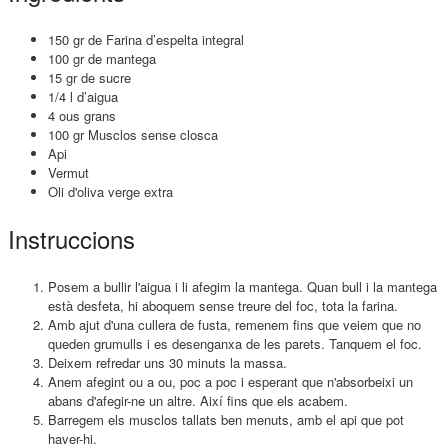
150 gr de Farina d’espelta integral
100 gr de mantega
15 gr de sucre
1/4 l d’aigua
4 ous grans
100 gr Musclos sense closca
Api
Vermut
Oli d'oliva verge extra
Instruccions
Posem a bullir l'aigua i li afegim la mantega. Quan bull i la mantega
està desfeta, hi aboquem sense treure del foc, tota la farina.
Amb ajut d'una cullera de fusta, remenem fins que veiem que no
queden grumulls i es desenganxa de les parets. Tanquem el foc.
Deixem refredar uns 30 minuts la massa.
Anem afegint ou a ou, poc a poc i esperant que n'absorbeixi un
abans d'afegir-ne un altre. Així fins que els acabem.
Barregem els musclos tallats ben menuts, amb el api que pot
haver-hi.