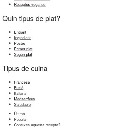
Receptes veganes
Quin tipus de plat?
Entrant
Ingredient
Postre
Primer plat
Segón plat
Tipus de cuina
Francesa
Fusió
Italiana
Mediterrània
Saludable
Última
Popular
Coneixes aquesta recepta?