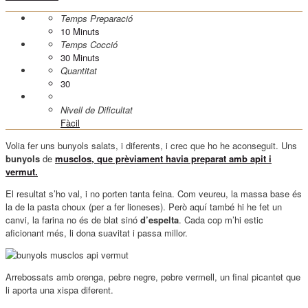
Temps Preparació
10
Minuts
Temps Cocció
30
Minuts
Quantitat
30
Nivell de Dificultat
Fàcil
Volia fer uns bunyols salats, i diferents, i crec que ho he aconseguit. Uns
bunyols
de
musclos, que prèviament havia preparat amb apit i
vermut.
El resultat s’ho val, i no porten tanta feina. Com veureu, la massa base és
la de la pasta choux (per a fer lioneses). Però aquí també hi he fet un
canvi, la farina no és de blat sinó
d’espelta
. Cada cop m’hi estic
aficionant més, li dona suavitat i passa millor.
Arrebossats amb orenga, pebre negre, pebre vermell, un final picantet que
li aporta una xispa diferent.