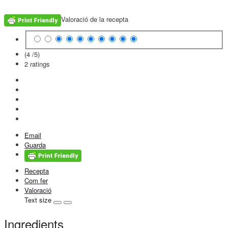
Valoració de la recepta
(4 /
5
)
2
ratings
Email
Guarda
Recepta
Com fer
Valoració
Text size
Ingredients