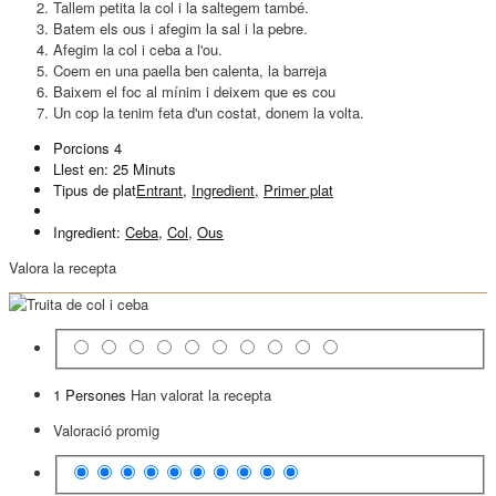
Tallem petita la col i la saltegem també.
Batem els ous i afegim la sal i la pebre.
Afegim la col i ceba a l'ou.
Coem en una paella ben calenta, la barreja
Baixem el foc al mínim i deixem que es cou
Un cop la tenim feta d'un costat, donem la volta.
Porcions
4
Llest en:
25 Minuts
Tipus de plat
Entrant
,
Ingredient
,
Primer plat
Ingredient:
Ceba
,
Col
,
Ous
Valora la recepta
1 Persones
Han valorat la recepta
Valoració promig