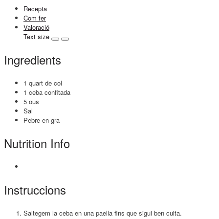
Recepta
Com fer
Valoració
Text size
Ingredients
1 quart de col
1 ceba confitada
5 ous
Sal
Pebre en gra
Nutrition Info
Instruccions
Saltegem la ceba en una paella fins que sigui ben cuita.