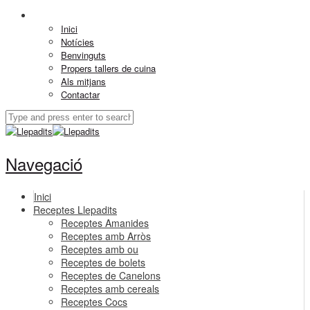
Inici
Notícies
Benvinguts
Propers tallers de cuina
Als mitjans
Contactar
Navegació
Inici
Receptes Llepadits
Receptes Amanides
Receptes amb Arròs
Receptes amb ou
Receptes de bolets
Receptes de Canelons
Receptes amb cereals
Receptes Cocs