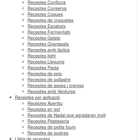
Receptes Confitura
Receptes Conserva
Receptes Coques
Receptes de croquetes
Receptes Escabetx
Receptes Fermentats
Receptes Gelats
Receptes Granissats
Receptes amb làctics
Receptes light
Receptes Llegums
Receptes Pasta
Receptes de peix
Receptes de pollastre
Receptes de sopes i cremes
Receptes amb Verdures
Receptes per aplicació
Receptes Aperitiu
Receptes en got
Receptes de Nadal que agradaran molt
Receptes Pastisseria
Receptes de petits fours
Receptes de postres
Llista de receptes