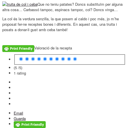
Que no teniu patates? Doncs substituïm per alguna
altra cosa… Carbassó tampoc, espinacs tampoc, col? Doncs vinga…
La col és la verdura senzilla, la que posem al caldo i poc més, jo m’he
proposat fer-ne receptes bones i diferents. En aquest cas, una truita i
posats a donar-li gust amb ceba també!
Valoració de la recepta
(5 /
5
)
1
rating
Email
Guarda