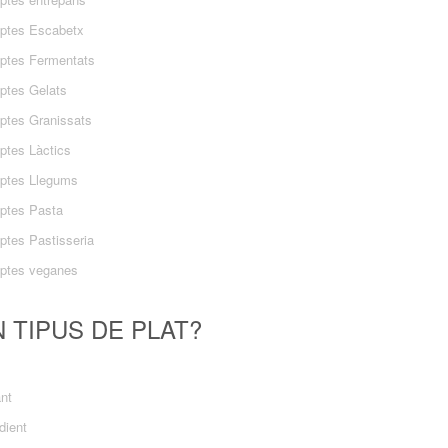
ptes Escabetx
ptes Fermentats
ptes Gelats
ptes Granissats
ptes Làctics
ptes Llegums
ptes Pasta
ptes Pastisseria
ptes veganes
 TIPUS DE PLAT?
ant
dient