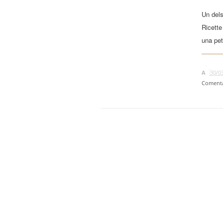
Un dels 
Ricette
una peti
A
30/0
Comenta