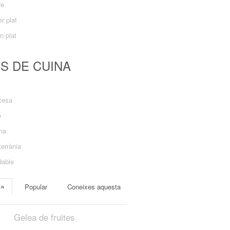
re
r plat
n plat
US DE CUINA
cesa
ó
ana
errània
dable
ma
Popular
Coneixes aquesta
Gelea de fruites