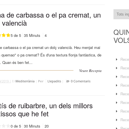
a de carbassa o el pa cremat, un
 valencià
QUI
5 de 5
35 Minuts
4
VOL
 carbassa o el pa cremat un dolç valencià. Heu menjat mai
 quemao" o pa cremat? És d'una textura flonja fantàstica, de
Rece
. Quan és ben fet...
Rece
Veure Recepta
Rece
4/2019 |
En
Mediterrània
|
Per
Llepadits
|
0 Comentaris
Rece
Rece
Rece
ís de ruibarbre, un dels millors
Rece
issos que he fet
Rece
0 de 5
30 Minuts
20
Rece