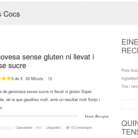
s Cocs
EIN
REC
vesa sense gluten ni llevat i
se sucre
Pots bus
ingredien
5 de 5
30 Minuts
12
Tria i re
 de genovesa sense sucre ni llevat ni gluten Súper
le, de la que gaudireu molt, amb un resultat molt flonjo i
Cerca:
c.
Veure Recepta
QUI
5/2020 |
En
Saludable
|
Per
Llepadits
|
0 Comentaris
TEN