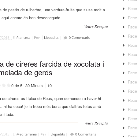
Rece
 de pastís de ruibarbre, una verdura-fruita que s'usa molt a
Rece
, aquí encara és ben desconeguda.
Veure Recepta
Rece
Recep
7/2015 |
En
Francesa
|
Per
Llepadits
|
0 Comentaris
Rece
Rece
 de cireres farcida de xocolata i
Rece
melada de gerds
Recep
Rece
0 de 5
30 Minuts
10
Rece
 de cireres és típica de Reus, quan comencen a haver-hi
Rece
... hi ha coca! jo la trobo més bona que d'altres fetes amb
Rece
onfitada.
Rece
Veure Recepta
Rece
5/2015 |
En
Mediterrània
|
Per
Llepadits
|
0 Comentaris
Rece