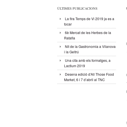
ÚLTIMES PUBLICACIONS
La fira Temps de Vi 2019 ja es a
tocar
6è Mercat de les Herbes de la
Ratafia
Nit de la Gastronomia a Vilanova
i la Geltrú
Una cita amb els formatges, a
Lactium 2019
Desena edició d’All Those Food
Market, 6 i 7 d’abril al TNC
.