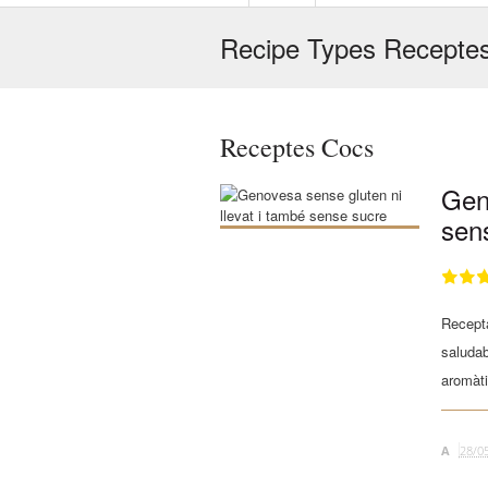
Recipe Types Recepte
Receptes Cocs
Geno
sen
Recepta
saludab
aromàti
A
28/0