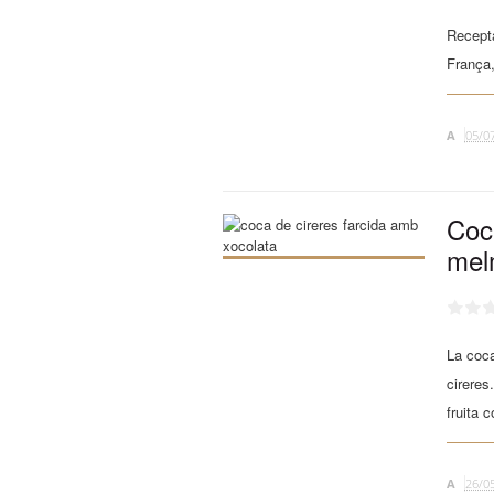
Recepta
França
A
05/0
Coca
mel
La coca
cireres
fruita c
A
26/0