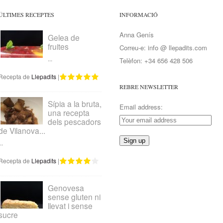
ÚLTIMES RECEPTES
INFORMACIÓ
Anna Genís
Gelea de
fruites
Correu-e: info @ llepadits.com
...
Telèfon: +34 656 428 506
Recepta de
Llepadits
|
REBRE NEWSLETTER
Sípia a la bruta,
Email address:
una recepta
dels pescadors
de Vilanova...
..
Recepta de
Llepadits
|
Genovesa
sense gluten ni
llevat i sense
sucre