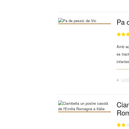
Pa 
Amb aqu
es trac
infantes
A
24/0
Ciam
Ro