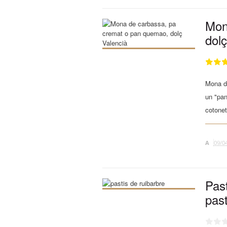
Mon
dolç
Mona de
un "pan
cotonet
A
09/0
Past
past