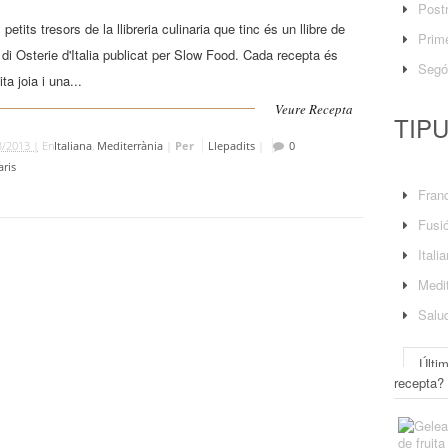
Post
petits tresors de la llibreria culinaria que tinc és un llibre de
Prime
 di Osterie d'Italia publicat per Slow Food. Cada recepta és
Segó
ta joia i una...
Veure Recepta
TIP
3/2013 |
En
Italiana
,
Mediterrània
|
Per
Llepadits
|
0
ris
Fran
Fusi
Itali
Medit
Salu
Últi
recepta?