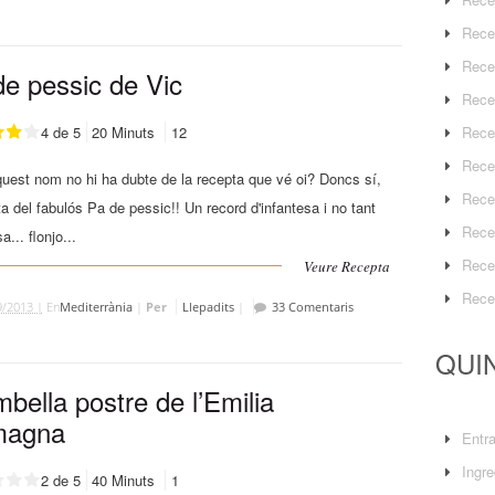
Rece
Rece
de pessic de Vic
Rece
4 de 5
20 Minuts
12
Rece
Rece
est nom no hi ha dubte de la recepta que vé oi? Doncs sí,
Rece
ta del fabulós Pa de pessic!! Un record d'infantesa i no tant
Rece
a... flonjo...
Rece
Veure Recepta
Rece
9/2013 |
En
Mediterrània
|
Per
Llepadits
|
33 Comentaris
QUIN
bella postre de l’Emilia
magna
Entr
Ingre
2 de 5
40 Minuts
1