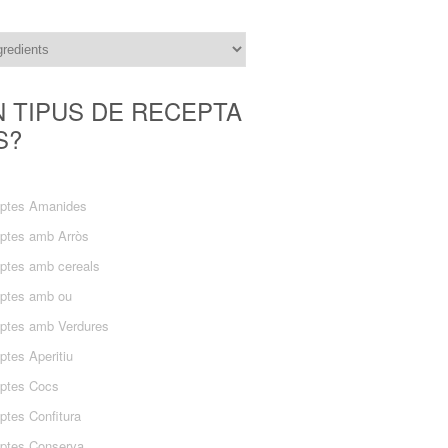
N TIPUS DE RECEPTA
S?
ptes Amanides
ptes amb Arròs
ptes amb cereals
ptes amb ou
ptes amb Verdures
ptes Aperitiu
ptes Cocs
ptes Confitura
ptes Conserva