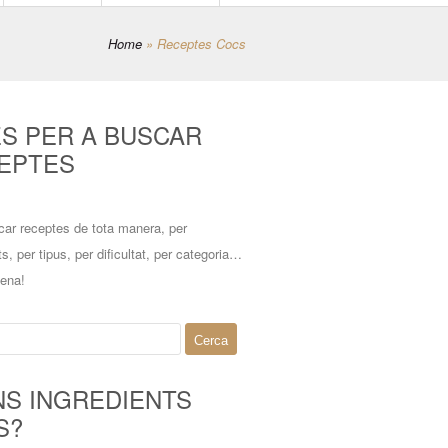
Home
»
Receptes Cocs
ES PER A BUSCAR
EPTES
car receptes de tota manera, per
ts, per tipus, per dificultat, per categoria…
mena!
NS INGREDIENTS
S?