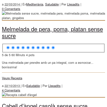
a
22/03/2014 |
En
Mediterrània
,
Saludable
|
Per
Llepadits
|
0 Comentaris
Melmelada de pera, poma, platan sense
sucre
5 de 5
60 Minuts
4 pots
Una melmelada per prendre amb un pa integral, com a esmorzar...
boníssima!
Veure Recepta
a
22/10/2013 |
En
Saludable
|
Per
Llepadits
|
4 Comentaris
Cabell d’àngel casolà sense sucre