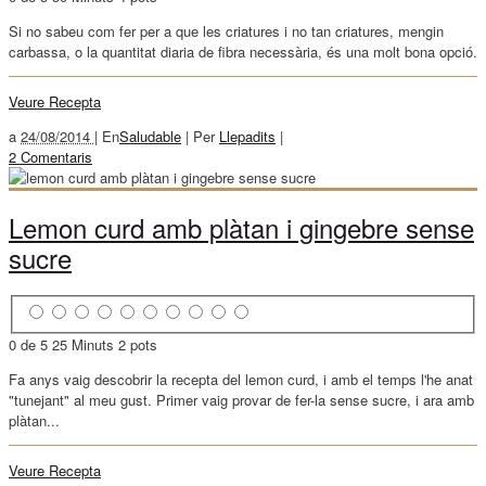
Si no sabeu com fer per a que les criatures i no tan criatures, mengin
carbassa, o la quantitat diaria de fibra necessària, és una molt bona opció.
Veure Recepta
a
24/08/2014 |
En
Saludable
|
Per
Llepadits
|
2 Comentaris
Lemon curd amb plàtan i gingebre sense
sucre
0 de 5
25 Minuts
2 pots
Fa anys vaig descobrir la recepta del lemon curd, i amb el temps l'he anat
"tunejant" al meu gust. Primer vaig provar de fer-la sense sucre, i ara amb
plàtan...
Veure Recepta