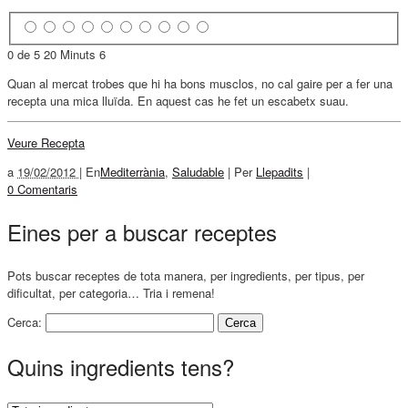
0 de 5
20 Minuts
6
Quan al mercat trobes que hi ha bons musclos, no cal gaire per a fer una
recepta una mica lluïda. En aquest cas he fet un escabetx suau.
Veure Recepta
a
19/02/2012 |
En
Mediterrània
,
Saludable
|
Per
Llepadits
|
0 Comentaris
Eines per a buscar receptes
Pots buscar receptes de tota manera, per ingredients, per tipus, per
dificultat, per categoria… Tria i remena!
Cerca:
Quins ingredients tens?