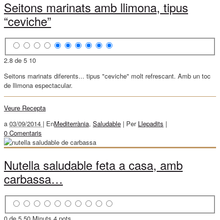
Seitons marinats amb llimona, tipus
“ceviche”
2.8 de 5
10
Seitons marinats diferents... tipus "ceviche" molt refrescant. Amb un toc
de llimona espectacular.
Veure Recepta
a
03/09/2014 |
En
Mediterrània
,
Saludable
|
Per
Llepadits
|
0 Comentaris
Nutella saludable feta a casa, amb
carbassa…
0 de 5
50 Minuts
4 pots