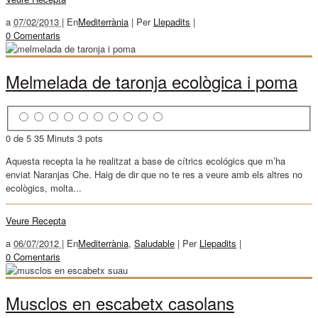
a
07/02/2013 |
En
Mediterrània
|
Per
Llepadits
|
0 Comentaris
Melmelada de taronja ecològica i poma
0 de 5
35 Minuts
3 pots
Aquesta recepta la he realitzat a base de cítrics ecológics que m’ha
enviat Naranjas Che. Haig de dir que no te res a veure amb els altres no
ecològics, molta...
Veure Recepta
a
06/07/2012 |
En
Mediterrània
,
Saludable
|
Per
Llepadits
|
0 Comentaris
Musclos en escabetx casolans