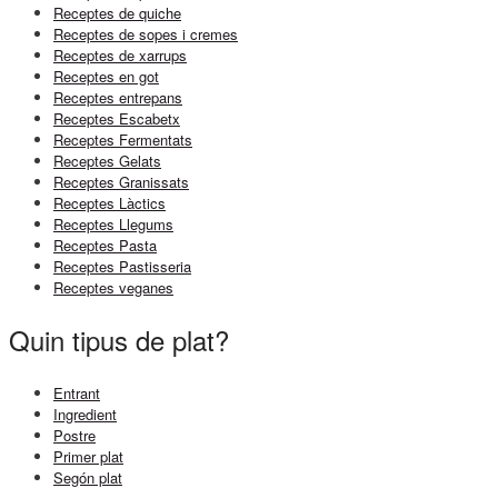
Receptes de quiche
Receptes de sopes i cremes
Receptes de xarrups
Receptes en got
Receptes entrepans
Receptes Escabetx
Receptes Fermentats
Receptes Gelats
Receptes Granissats
Receptes Làctics
Receptes Llegums
Receptes Pasta
Receptes Pastisseria
Receptes veganes
Quin tipus de plat?
Entrant
Ingredient
Postre
Primer plat
Segón plat