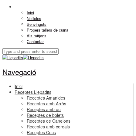
Inici
Notícies
Benvinguts
Propers tallers de cuina
Als mitjans
Contactar
Navegació
Inici
Receptes Llepadits
Receptes Amanides
Receptes amb Arròs
Receptes amb ou
Receptes de bolets
Receptes de Canelons
Receptes amb cereals
Receptes Cocs