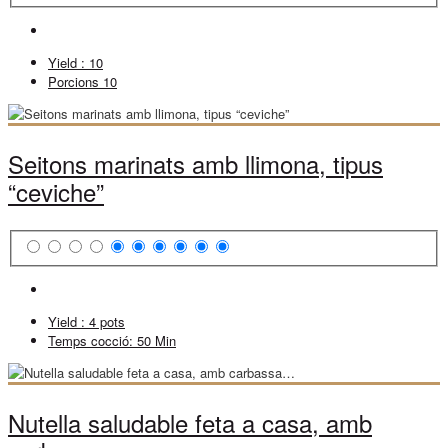
Yield :
10
Porcions
10
Seitons marinats amb llimona, tipus
“ceviche”
Yield :
4 pots
Temps cocció:
50 Min
Nutella saludable feta a casa, amb