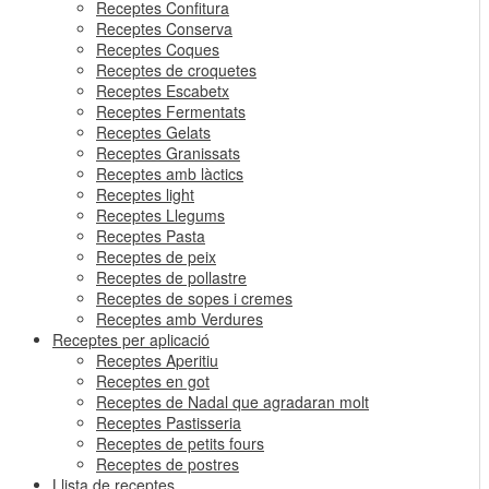
Receptes Confitura
Receptes Conserva
Receptes Coques
Receptes de croquetes
Receptes Escabetx
Receptes Fermentats
Receptes Gelats
Receptes Granissats
Receptes amb làctics
Receptes light
Receptes Llegums
Receptes Pasta
Receptes de peix
Receptes de pollastre
Receptes de sopes i cremes
Receptes amb Verdures
Receptes per aplicació
Receptes Aperitiu
Receptes en got
Receptes de Nadal que agradaran molt
Receptes Pastisseria
Receptes de petits fours
Receptes de postres
Llista de receptes