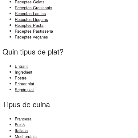
Receptes Gelats
Receptes Granissats
Receptes Làctics
Receptes Llegums
Receptes Pasta
Receptes Pastisseria
Receptes veganes
Quin tipus de plat?
Entrant
Ingredient
Postre
Primer plat
Segón plat
Tipus de cuina
Francesa
Fusió
Italiana
Mediterrània