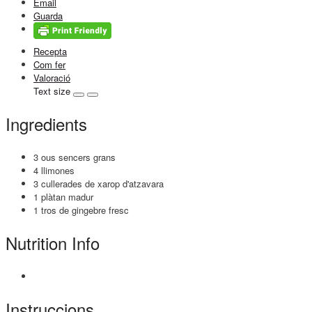
Email
Guarda
Recepta
Com fer
Valoració
Text size
Ingredients
3 ous sencers grans
4 llimones
3 cullerades de xarop d'atzavara
1 plàtan madur
1 tros de gingebre fresc
Nutrition Info
Instruccions