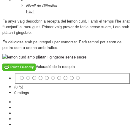
Nivell de Dificultat
Fàcil
Fa anys vaig descobrir la recepta del lemon curd, i amb el temps l’he anat
“tunejant” al meu gust. Primer vaig provar de fer-la sense sucre, i ara amb
plàtan i gingebre.
És deliciosa amb pa integral i per esmorzar. Però també pot servir de
postre com a crema amb fruites.
Valoració de la recepta
(0 /
5
)
0
ratings