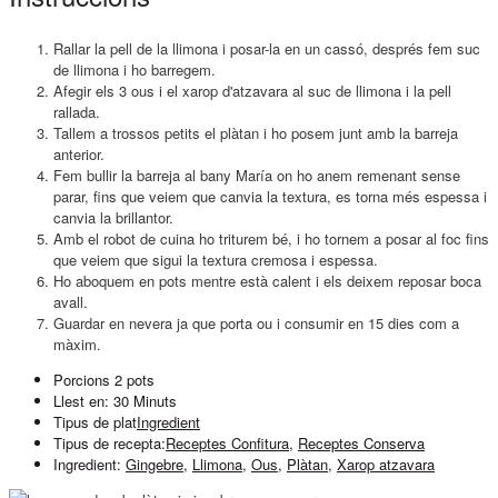
Rallar la pell de la llimona i posar-la en un cassó, després fem suc
de llimona i ho barregem.
Afegir els 3 ous i el xarop d'atzavara al suc de llimona i la pell
rallada.
Tallem a trossos petits el plàtan i ho posem junt amb la barreja
anterior.
Fem bullir la barreja al bany María on ho anem remenant sense
parar, fins que veiem que canvia la textura, es torna més espessa i
canvia la brillantor.
Amb el robot de cuina ho triturem bé, i ho tornem a posar al foc fins
que veiem que sigui la textura cremosa i espessa.
Ho aboquem en pots mentre està calent i els deixem reposar boca
avall.
Guardar en nevera ja que porta ou i consumir en 15 dies com a
màxim.
Porcions
2 pots
Llest en:
30 Minuts
Tipus de plat
Ingredient
Tipus de recepta:
Receptes Confitura
,
Receptes Conserva
Ingredient:
Gingebre
,
Llimona
,
Ous
,
Plàtan
,
Xarop atzavara