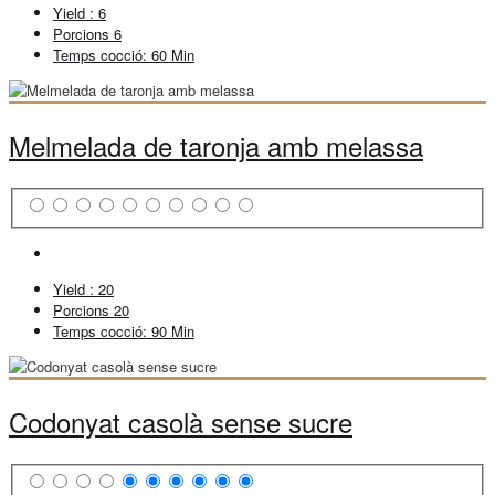
Yield :
6
Porcions
6
Temps cocció:
60 Min
Melmelada de taronja amb melassa
Yield :
20
Porcions
20
Temps cocció:
90 Min
Codonyat casolà sense sucre