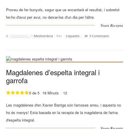
Proveu de fer bunyols, segur que us encantarà el resultat, i sobretot
fer-ho d'avui per avui, no deixar-los d'un dia per l'altre.
Veure Recepta
A
25/03/2014 |
En
Mediterrània
|
Per
Llepadits
|
3 Comentaris
Magdalenes d’espelta integral i
garrofa
5 de 5
18 Minuts
12
Les magdalenes d'en Xavier Barriga són famoses arreu, i aquesta no
ho és menys! Esta basada en la recepta de la magdalena de farina
d'espelta integral.
Veure Recepta