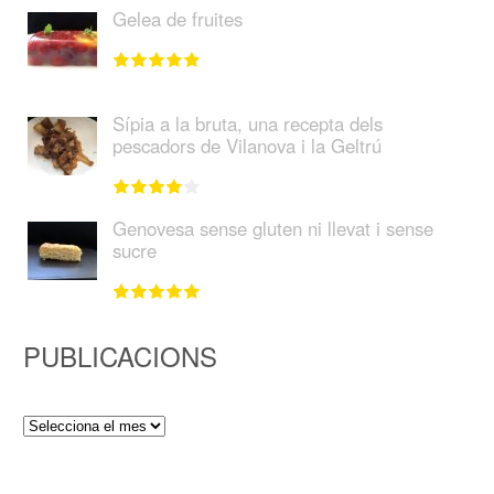
Gelea de fruites
Sípia a la bruta, una recepta dels
pescadors de Vilanova i la Geltrú
Genovesa sense gluten ni llevat i sense
sucre
PUBLICACIONS
Publicacions