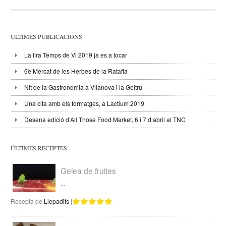
ÚLTIMES PUBLICACIONS
La fira Temps de Vi 2019 ja es a tocar
6è Mercat de les Herbes de la Ratafia
Nit de la Gastronomia a Vilanova i la Geltrú
Una cita amb els formatges, a Lactium 2019
Desena edició d’All Those Food Market, 6 i 7 d’abril al TNC
ÚLTIMES RECEPTES
Gelea de fruites
...
Recepta de
Llepadits
|