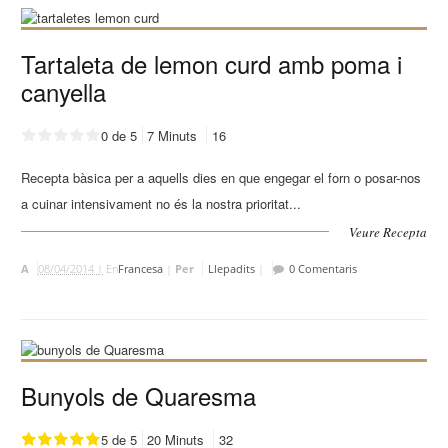
Tartaleta de lemon curd amb poma i
canyella
0 de 5
7 Minuts
16
Recepta bàsica per a aquells dies en que engegar el forn o posar-nos
a cuinar intensivament no és la nostra prioritat...
Veure Recepta
A
08/04/2014 |
En
Francesa
|
Per
Llepadits
|
0 Comentaris
Bunyols de Quaresma
5 de 5
20 Minuts
32