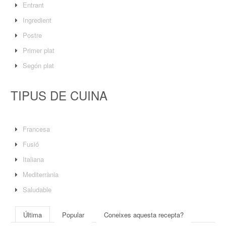
Entrant
Ingredient
Postre
Primer plat
Segón plat
TIPUS DE CUINA
Francesa
Fusió
Italiana
Mediterrània
Saludable
Última
Popular
Coneixes aquesta recepta?