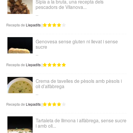
Sípia a la bruta, una recepta dels
pescadors de Vilanova...
...
Recepta de
Llepadits
|
Genovesa sense gluten ni llevat i sense
sucre
...
Recepta de
Llepadits
|
Crema de tavelles de pèsols amb pèsols i
oli d’alfàbrega
...
Recepta de
Llepadits
|
Tartaleta de llimona i alfàbrega, sense sucre
i amb oli...
...