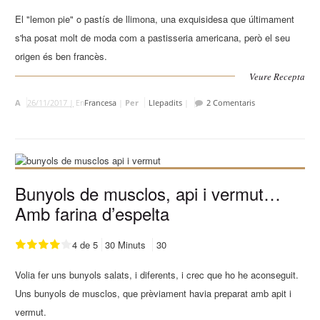
El "lemon pie" o pastís de llimona, una exquisidesa que últimament
s'ha posat molt de moda com a pastisseria americana, però el seu
origen és ben francès.
Veure Recepta
A
26/11/2017 |
En
Francesa
|
Per
Llepadits
|
2 Comentaris
Bunyols de musclos, api i vermut…
Amb farina d’espelta
4 de 5
30 Minuts
30
Volia fer uns bunyols salats, i diferents, i crec que ho he aconseguit.
Uns bunyols de musclos, que prèviament havia preparat amb apit i
vermut.