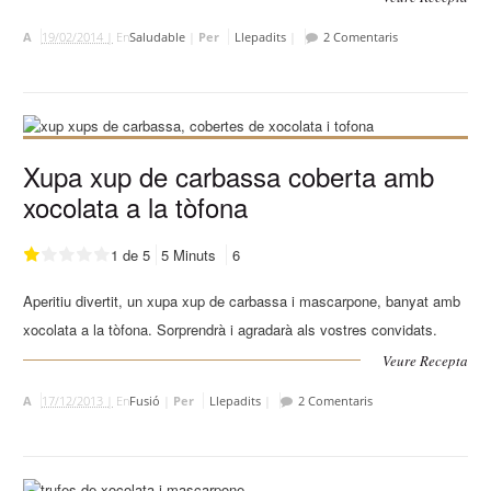
A
19/02/2014 |
En
Saludable
|
Per
Llepadits
|
2 Comentaris
Xupa xup de carbassa coberta amb
xocolata a la tòfona
1 de 5
5 Minuts
6
Aperitiu divertit, un xupa xup de carbassa i mascarpone, banyat amb
xocolata a la tòfona. Sorprendrà i agradarà als vostres convidats.
Veure Recepta
A
17/12/2013 |
En
Fusió
|
Per
Llepadits
|
2 Comentaris