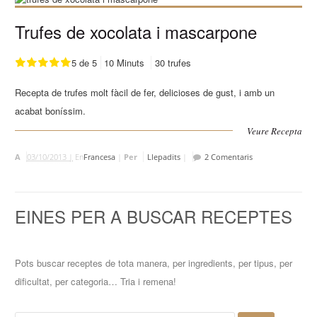
Trufes de xocolata i mascarpone
5 de 5
10 Minuts
30 trufes
Recepta de trufes molt fàcil de fer, delicioses de gust, i amb un
acabat boníssim.
Veure Recepta
A
03/10/2013 |
En
Francesa
|
Per
Llepadits
|
2 Comentaris
EINES PER A BUSCAR RECEPTES
Pots buscar receptes de tota manera, per ingredients, per tipus, per
dificultat, per categoria… Tria i remena!