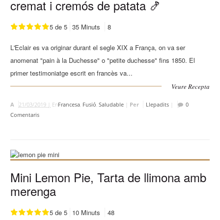
cremat i cremós de patata 🍤
5 de 5
35 Minuts
8
L'Eclair es va originar durant el segle XIX a França, on va ser
anomenat "pain à la Duchesse" o "petite duchesse" fins 1850. El
primer testimoniatge escrit en francès va...
Veure Recepta
A
21/03/2019 |
En
Francesa
,
Fusió
,
Saludable
|
Per
Llepadits
|
0
Comentaris
Mini Lemon Pie, Tarta de llimona amb
merenga
5 de 5
10 Minuts
48