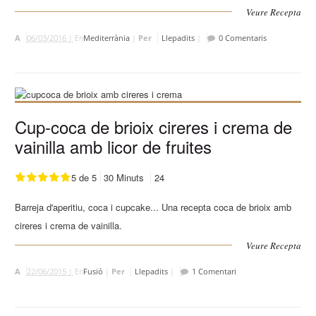
Veure Recepta
A
06/03/2016 |
En
Mediterrània
|
Per
Llepadits
|
0 Comentaris
Cup-coca de brioix cireres i crema de
vainilla amb licor de fruites
5 de 5
30 Minuts
24
Barreja d'aperitiu, coca i cupcake... Una recepta coca de brioix amb
cireres i crema de vainilla.
Veure Recepta
A
22/06/2015 |
En
Fusió
|
Per
Llepadits
|
1 Comentari