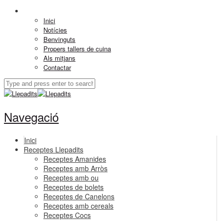
Inici
Notícies
Benvinguts
Propers tallers de cuina
Als mitjans
Contactar
Navegació
Inici
Receptes Llepadits
Receptes Amanides
Receptes amb Arròs
Receptes amb ou
Receptes de bolets
Receptes de Canelons
Receptes amb cereals
Receptes Cocs