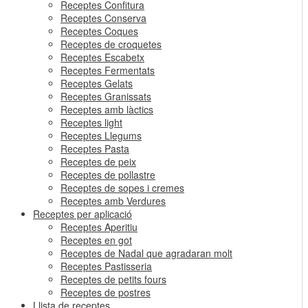
Receptes Confitura
Receptes Conserva
Receptes Coques
Receptes de croquetes
Receptes Escabetx
Receptes Fermentats
Receptes Gelats
Receptes Granissats
Receptes amb làctics
Receptes light
Receptes Llegums
Receptes Pasta
Receptes de peix
Receptes de pollastre
Receptes de sopes i cremes
Receptes amb Verdures
Receptes per aplicació
Receptes Aperitiu
Receptes en got
Receptes de Nadal que agradaran molt
Receptes Pastisseria
Receptes de petits fours
Receptes de postres
Llista de receptes