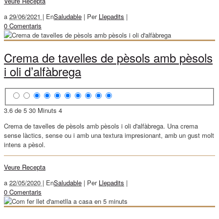
Veure Recepta
a
29/06/2021 |
En
Saludable
|
Per
Llepadits
|
0 Comentaris
Crema de tavelles de pèsols amb pèsols
i oli d’alfàbrega
3.6 de 5
30 Minuts
4
Crema de tavelles de pèsols amb pèsols i oli d'alfàbrega. Una crema
sense làctics, sense ou i amb una textura impresionant, amb un gust molt
intens a pèsol.
Veure Recepta
a
22/05/2020 |
En
Saludable
|
Per
Llepadits
|
0 Comentaris