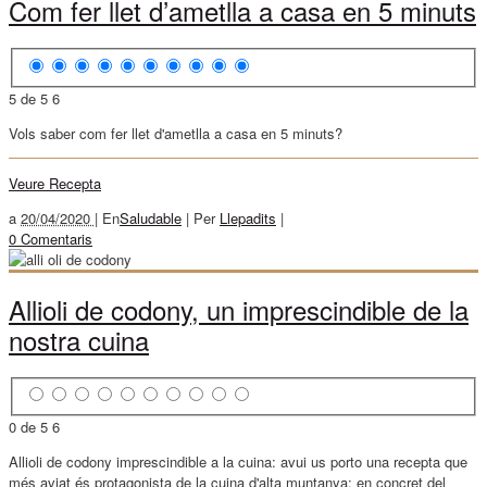
Com fer llet d’ametlla a casa en 5 minuts
5 de 5
6
Vols saber com fer llet d'ametlla a casa en 5 minuts?
Veure Recepta
a
20/04/2020 |
En
Saludable
|
Per
Llepadits
|
0 Comentaris
Allioli de codony, un imprescindible de la
nostra cuina
0 de 5
6
Allioli de codony imprescindible a la cuina: avui us porto una recepta que
més aviat és protagonista de la cuina d'alta muntanya: en concret del