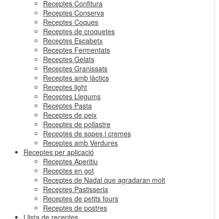
Receptes Confitura
Receptes Conserva
Receptes Coques
Receptes de croquetes
Receptes Escabetx
Receptes Fermentats
Receptes Gelats
Receptes Granissats
Receptes amb làctics
Receptes light
Receptes Llegums
Receptes Pasta
Receptes de peix
Receptes de pollastre
Receptes de sopes i cremes
Receptes amb Verdures
Receptes per aplicació
Receptes Aperitiu
Receptes en got
Receptes de Nadal que agradaran molt
Receptes Pastisseria
Receptes de petits fours
Receptes de postres
Llista de receptes