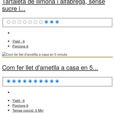
Tartaleta de llimona i alfàbrega, sense
sucre i...
Yield :
6
Porcions
6
Com fer llet d’ametlla a casa en 5...
Yield :
6
Porcions
6
Temps cocció:
5 Min