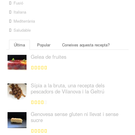
Fusió
Italiana
Mediterrània
Saludable
Última
Popular
Coneixes aquesta recepta?
Gelea de fruites
Sípia a la bruta, una recepta dels
pescadors de Vilanova i la Geltrú
Genovesa sense gluten ni llevat i sense
sucre