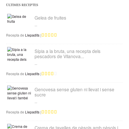
ÚLTIMES RECEPTES
Gelea de fruites
...
Recepta de
Llepadits
|
Sípia a la bruta, una recepta dels
pescadors de Vilanova...
...
Recepta de
Llepadits
|
Genovesa sense gluten ni llevat i sense
sucre
...
Recepta de
Llepadits
|
Crema de tavelles de pèsols amb pèsols i