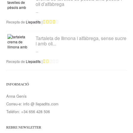
oli d’alfàbrega
...
Recepta de
Llepadits
|
Tartaleta de llimona i alfàbrega, sense sucre
i amb oli...
...
Recepta de
Llepadits
|
INFORMACIÓ
Anna Genís
Correu-e: info @ llepadits.com
Telèfon: +34 656 428 506
REBRE NEWSLETTER