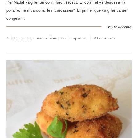
Per Nadal vaig fer un conill farcit i rostit. El conill el va desossar la
pollaire, i em va donar les “carcasses”. El primer que vaig fer va ser
congelar...
Veure Recepta
A
21/03/2015 |
En
Mediterrània
|
Per
Llepadits
|
0 Comentaris