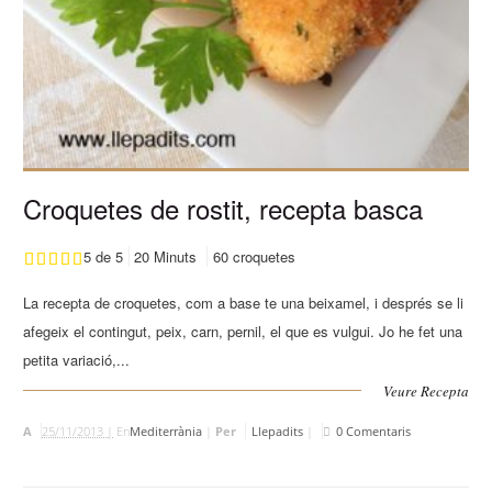
Croquetes de rostit, recepta basca
5 de 5
20 Minuts
60 croquetes
La recepta de croquetes, com a base te una beixamel, i després se li
afegeix el contingut, peix, carn, pernil, el que es vulgui. Jo he fet una
petita variació,...
Veure Recepta
A
25/11/2013 |
En
Mediterrània
|
Per
Llepadits
|
0 Comentaris