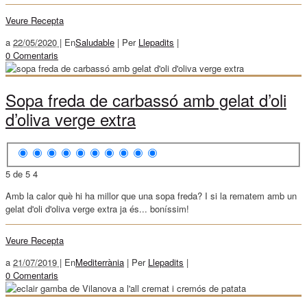
Veure Recepta
a
22/05/2020 |
En
Saludable
|
Per
Llepadits
|
0 Comentaris
Sopa freda de carbassó amb gelat d’oli
d’oliva verge extra
5 de 5
4
Amb la calor què hi ha millor que una sopa freda? I si la rematem amb un
gelat d'oli d'oliva verge extra ja és... boníssim!
Veure Recepta
a
21/07/2019 |
En
Mediterrània
|
Per
Llepadits
|
0 Comentaris