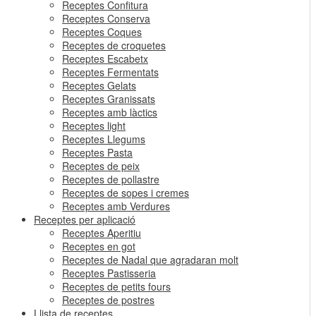
Receptes Confitura
Receptes Conserva
Receptes Coques
Receptes de croquetes
Receptes Escabetx
Receptes Fermentats
Receptes Gelats
Receptes Granissats
Receptes amb làctics
Receptes light
Receptes Llegums
Receptes Pasta
Receptes de peix
Receptes de pollastre
Receptes de sopes i cremes
Receptes amb Verdures
Receptes per aplicació
Receptes Aperitiu
Receptes en got
Receptes de Nadal que agradaran molt
Receptes Pastisseria
Receptes de petits fours
Receptes de postres
Llista de receptes