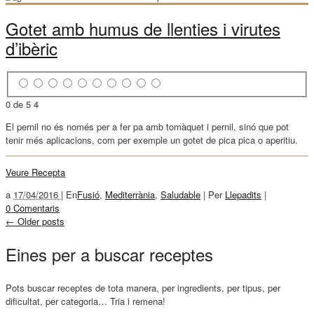
Gotet amb humus de llenties i virutes
d’ibèric
0 de 5
4
El pernil no és només per a fer pa amb tomàquet i pernil, sinó que pot
tenir més aplicacions, com per exemple un gotet de pica pica o aperitiu.
Veure Recepta
a
17/04/2016 |
En
Fusió
,
Mediterrània
,
Saludable
|
Per
Llepadits
|
0 Comentaris
←
Older posts
Eines per a buscar receptes
Pots buscar receptes de tota manera, per ingredients, per tipus, per
dificultat, per categoria… Tria i remena!