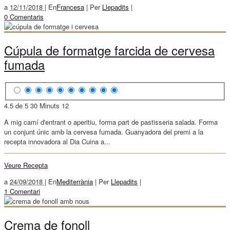
a
12/11/2018 |
En
Francesa
|
Per
Llepadits
|
0 Comentaris
Cúpula de formatge farcida de cervesa
fumada
4.5 de 5
30 Minuts
12
A mig camí d'entrant o aperitiu, forma part de pastisseria salada. Forma
un conjunt únic amb la cervesa fumada. Guanyadora del premi a la
recepta innovadora al Dia Cuina a...
Veure Recepta
a
24/09/2018 |
En
Mediterrània
|
Per
Llepadits
|
1 Comentari
Crema de fonoll