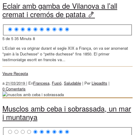
Eclair amb gamba de Vilanova a l’all
cremat i cremós de patata 🍤
5 de 5
35 Minuts
8
L'Eclair es va originar durant el segle XIX a França, on va ser anomenat
"pain à la Duchesse" o "petite duchesse" fins 1850. El primer
testimoniatge escrit en francès va...
Veure Recepta
a
21/03/2019 |
En
Francesa
,
Fusió
,
Saludable
|
Per
Llepadits
|
0 Comentaris
Musclos amb ceba i sobrassada, un mar
i muntanya