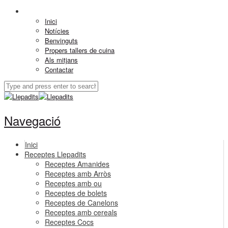
Inici
Notícies
Benvinguts
Propers tallers de cuina
Als mitjans
Contactar
Navegació
Inici
Receptes Llepadits
Receptes Amanides
Receptes amb Arròs
Receptes amb ou
Receptes de bolets
Receptes de Canelons
Receptes amb cereals
Receptes Cocs