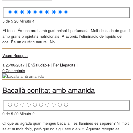
5 de 5
20 Minuts
4
El fonoll És una arrel amb gust anisat i perfumada. Molt delicada de gust i
amb grans propietats nutricionals. Afavoreix l’eliminació de líquids del
cos. És un diürètic natural. No...
Veure Recepta
a
25/06/2017 |
En
Saludable
|
Per
Llepadits
|
0 Comentaris
Bacallà confitat amb amanida
0 de 5
20 Minuts
2
Oi que us agrada quan mengeu bacallà i les llàmines es separen? Ni molt
salat ni molt dolç, però que no sigui sec o eixut. Aquesta recepta és