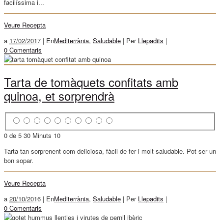
facilíssima i...
Veure Recepta
a
17/02/2017 |
En
Mediterrània
,
Saludable
|
Per
Llepadits
|
0 Comentaris
Tarta de tomàquets confitats amb
quinoa, et sorprendrà
0 de 5
30 Minuts
10
Tarta tan sorprenent com deliciosa, fàcil de fer i molt saludable. Pot ser un
bon sopar.
Veure Recepta
a
20/10/2016 |
En
Mediterrània
,
Saludable
|
Per
Llepadits
|
0 Comentaris