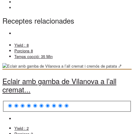
Receptes relacionades
Yield :
8
Porcions
8
Temps cocció:
35 Min
Eclair amb gamba de Vilanova a l’all
cremat...
Yield :
2
Porcions
2