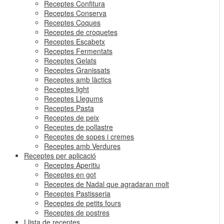
Receptes Confitura
Receptes Conserva
Receptes Coques
Receptes de croquetes
Receptes Escabetx
Receptes Fermentats
Receptes Gelats
Receptes Granissats
Receptes amb làctics
Receptes light
Receptes Llegums
Receptes Pasta
Receptes de peix
Receptes de pollastre
Receptes de sopes i cremes
Receptes amb Verdures
Receptes per aplicació
Receptes Aperitiu
Receptes en got
Receptes de Nadal que agradaran molt
Receptes Pastisseria
Receptes de petits fours
Receptes de postres
Llista de receptes