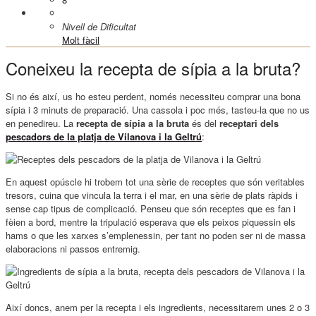
Nivell de Dificultat
Molt fàcil
Coneixeu la recepta de sípia a la bruta?
Si no és així, us ho esteu perdent, només necessiteu comprar una bona
sípia i 3 minuts de preparació. Una cassola i poc més, tasteu-la que no us
en penedireu. La
recepta de sípia a la bruta
és del
receptari dels
pescadors de la platja de Vilanova i la Geltrú
:
En aquest opúscle hi trobem tot una sèrie de receptes que són veritables
tresors, cuina que vincula la terra i el mar, en una sèrie de plats ràpids i
sense cap tipus de complicació. Penseu que són receptes que es fan i
fèien a bord, mentre la tripulació esperava que els peixos piquessin els
hams o que les xarxes s’emplenessin, per tant no poden ser ni de massa
elaboracions ni passos entremig.
Així doncs, anem per la recepta i els ingredients, necessitarem unes 2 o 3