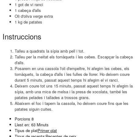
1 got de vi ranci
1 cabeça d'alls
Oli d'oliva verge extra
1 kg de patates
Instruccions
Talleu a quadrats la sípia amb pell i tot.
Talleu per la meitat els tomàquets i les cebes. Escapçar la cabeça
d'alls.
Posarem en una cassola l'oli d'empeltre, hi afegim les cebes, els
tomàquets, la cabeça d'alls i les fulles de llorer. Ho deixem coure
durant 5 minuts, passat aquest temps hi afegim el vi ranci.
Deixem coure tot uns 15 minuts, passat aquest temps hi afegim la
sípia, amb una mica de melsa i la presa de xocolata, també les
patates pelades i tallades a trossos grans.
Abaixem el foc i tapem la cassola, ho deixem coure fins que les
patates siguin cuites.
Porcions
8
Llest en:
63 Minuts
Tipus de plat
Primer plat
Tipus de recepta:
Receptes de peix