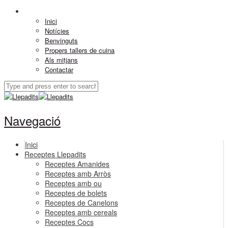
Inici
Notícies
Benvinguts
Propers tallers de cuina
Als mitjans
Contactar
Navegació
Inici
Receptes Llepadits
Receptes Amanides
Receptes amb Arròs
Receptes amb ou
Receptes de bolets
Receptes de Canelons
Receptes amb cereals
Receptes Cocs