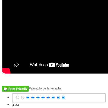
Valoració de la recepta
(4 /
5
)