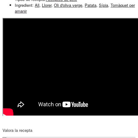
Ingredient:
All
,
Llorer
,
Oli d'oliva verge
,
Patata
,
Sípia
,
Tomàquet per
amanir
Valora la recepta