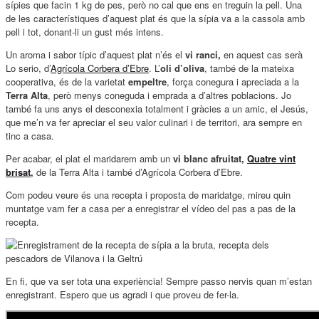
sípies que facin 1 kg de pes, però no cal que ens en treguin la pell. Una
de les característiques d’aquest plat és que la sípia va a la cassola amb
pell i tot, donant-li un gust més intens.
Un aroma i sabor típic d’aquest plat n’és el
vi ranci,
en aquest cas serà
Lo serio, d’
Agrícola Corbera d’Ebre
. L’
oli d’oliva
, també de la mateixa
cooperativa, és de la varietat
empeltre
, força conegura i apreciada a la
Terra Alta
, però menys coneguda i emprada a d’altres poblacions. Jo
també fa uns anys el desconexia totalment i gràcies a un amic, el Jesús,
que me’n va fer apreciar el seu valor culinari i de territori, ara sempre en
tinc a casa.
Per acabar, el plat el maridarem amb un
vi blanc afruitat,
Quatre vint
brisat
,
de la Terra Alta i també d’Agrícola Corbera d’Ebre.
Com podeu veure és una recepta i proposta de maridatge, mireu quin
muntatge vam fer a casa per a enregistrar el vídeo del pas a pas de la
recepta.
En fi, que va ser tota una experiència! Sempre passo nervis quan m’estan
enregistrant. Espero que us agradi i que proveu de fer-la.