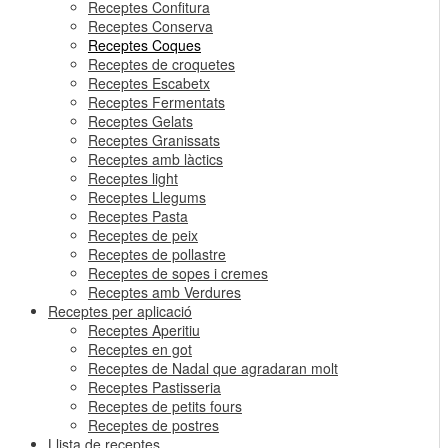
Receptes Confitura
Receptes Conserva
Receptes Coques
Receptes de croquetes
Receptes Escabetx
Receptes Fermentats
Receptes Gelats
Receptes Granissats
Receptes amb làctics
Receptes light
Receptes Llegums
Receptes Pasta
Receptes de peix
Receptes de pollastre
Receptes de sopes i cremes
Receptes amb Verdures
Receptes per aplicació
Receptes Aperitiu
Receptes en got
Receptes de Nadal que agradaran molt
Receptes Pastisseria
Receptes de petits fours
Receptes de postres
Llista de receptes