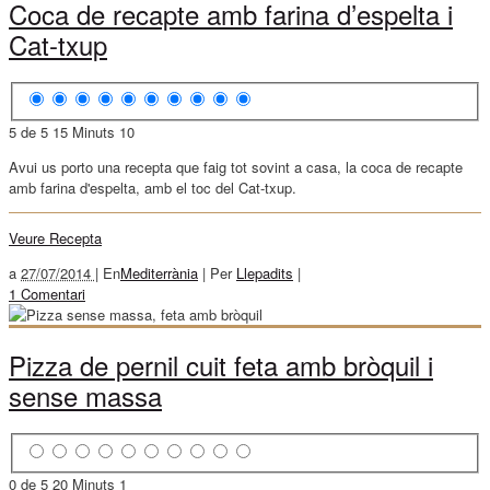
Coca de recapte amb farina d’espelta i
Cat-txup
5 de 5
15 Minuts
10
Avui us porto una recepta que faig tot sovint a casa, la coca de recapte
amb farina d'espelta, amb el toc del Cat-txup.
Veure Recepta
a
27/07/2014 |
En
Mediterrània
|
Per
Llepadits
|
1 Comentari
Pizza de pernil cuit feta amb bròquil i
sense massa
0 de 5
20 Minuts
1