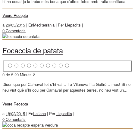
hi ha coca! jo la trobo més bona que d'altres fetes amb fruita confitada.
Veure Recepta
a
26/05/2015 |
En
Mediterrània
|
Per
Llepadits
|
0 Comentaris
Focaccia de patata
0 de 5
20 Minuts
2
Diuen que per Carnaval tot s’hi val… I a Vilanova i la Geltrú… més! Si no
heu vist què s’hi cou per Carnaval per aquestes terres, no heu vist un...
Veure Recepta
a
18/02/2015 |
En
Italiana
|
Per
Llepadits
|
0 Comentaris