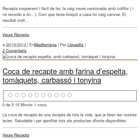
Recepta sorprenent i fàcil de fer, la vaig veure versionada amb coliflor ( i
no recordo a ón…). Com que tenia bròquil a casa ho vaig canviar. El
resultat molt...
Veure Recepta
a
20/10/2013 |
En
Mediterrània
|
Per
Llepadits
|
2 Comentaris
Coca de recapte amb farina d’espelta,
tomàquets, carbassó i tonyina
0 de 5
15 Minuts
1 coca
La coca de recapte és una recepta de tota la vida, que ja feien les nostres
àvies. Saludable i per aprofitar tots els productes d'horta disponibles.
Veure Recepta