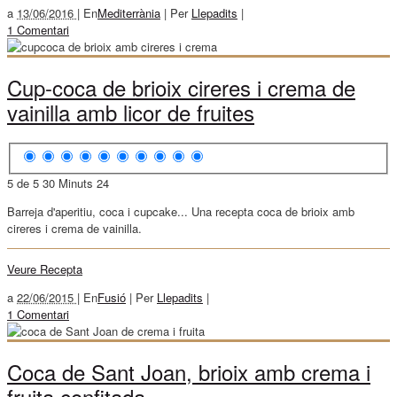
a
13/06/2016 |
En
Mediterrània
|
Per
Llepadits
|
1 Comentari
Cup-coca de brioix cireres i crema de
vainilla amb licor de fruites
5 de 5
30 Minuts
24
Barreja d'aperitiu, coca i cupcake... Una recepta coca de brioix amb
cireres i crema de vainilla.
Veure Recepta
a
22/06/2015 |
En
Fusió
|
Per
Llepadits
|
1 Comentari
Coca de Sant Joan, brioix amb crema i
fruita confitada