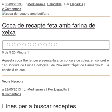
a
03/09/2013 |
En
Mediterrània
,
Saludable
|
Per
Llepadits
|
2 Comentaris
Coca de recapte feta amb farina de
xeixa
0 de 5
20 Minuts
1
Aquesta coca l'he fet per presentar-la a un concurs de cuina, en concret el
1er Concurs de Cuina Ecològica i de Proximitat "Àpat de Carmanyola". La
condició és que...
Veure Recepta
a
23/05/2013 |
En
Mediterrània
|
Per
Llepadits
|
0 Comentaris
Eines per a buscar receptes