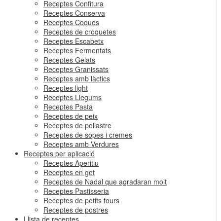
Receptes Confitura
Receptes Conserva
Receptes Coques
Receptes de croquetes
Receptes Escabetx
Receptes Fermentats
Receptes Gelats
Receptes Granissats
Receptes amb làctics
Receptes light
Receptes Llegums
Receptes Pasta
Receptes de peix
Receptes de pollastre
Receptes de sopes i cremes
Receptes amb Verdures
Receptes per aplicació
Receptes Aperitiu
Receptes en got
Receptes de Nadal que agradaran molt
Receptes Pastisseria
Receptes de petits fours
Receptes de postres
Llista de receptes