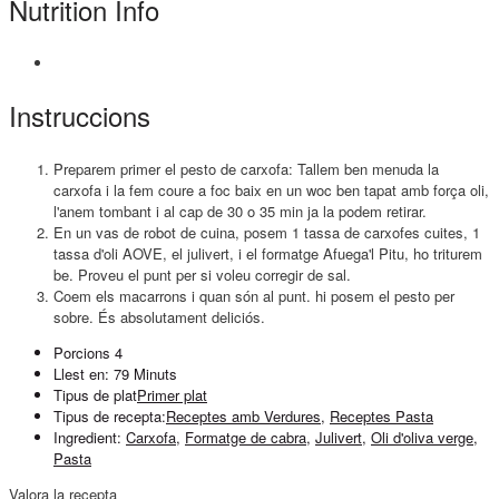
Nutrition Info
Instruccions
Preparem primer el pesto de carxofa: Tallem ben menuda la
carxofa i la fem coure a foc baix en un woc ben tapat amb força oli,
l'anem tombant i al cap de 30 o 35 min ja la podem retirar.
En un vas de robot de cuina, posem 1 tassa de carxofes cuites, 1
tassa d'oli AOVE, el julivert, i el formatge Afuega'l Pitu, ho triturem
be. Proveu el punt per si voleu corregir de sal.
Coem els macarrons i quan són al punt. hi posem el pesto per
sobre. És absolutament deliciós.
Porcions
4
Llest en:
79 Minuts
Tipus de plat
Primer plat
Tipus de recepta:
Receptes amb Verdures
,
Receptes Pasta
Ingredient:
Carxofa
,
Formatge de cabra
,
Julivert
,
Oli d'oliva verge
,
Pasta
Valora la recepta