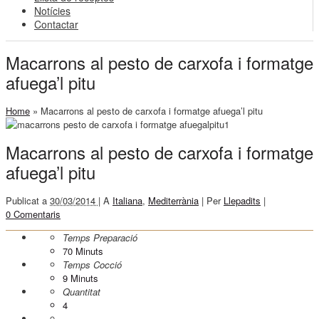
Notícies
Contactar
Macarrons al pesto de carxofa i formatge
afuega’l pitu
Home
»
Macarrons al pesto de carxofa i formatge afuega’l pitu
Macarrons al pesto de carxofa i formatge
afuega’l pitu
Publicat a
30/03/2014 |
A
Italiana
,
Mediterrània
|
Per
Llepadits
|
0 Comentaris
Temps Preparació
70
Minuts
Temps Cocció
9
Minuts
Quantitat
4