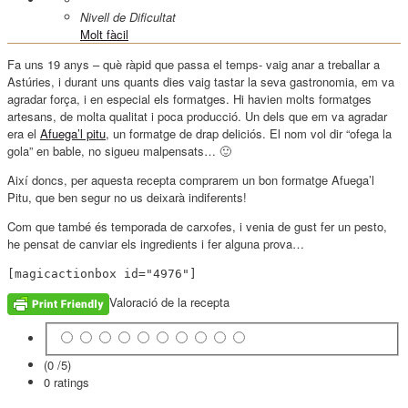
Nivell de Dificultat
Molt fàcil
Fa uns 19 anys – què ràpid que passa el temps- vaig anar a treballar a
Astúries, i durant uns quants dies vaig tastar la seva gastronomia, em va
agradar força, i en especial els formatges. Hi havien molts formatges
artesans, de molta qualitat i poca producció. Un dels que em va agradar
era el
Afuega’l pitu
, un formatge de drap deliciós. El nom vol dir “ofega la
gola” en bable, no sigueu malpensats… 🙂
Així doncs, per aquesta recepta comprarem un bon formatge Afuega’l
Pitu, que ben segur no us deixarà indiferents!
Com que també és temporada de carxofes, i venia de gust fer un pesto,
he pensat de canviar els ingredients i fer alguna prova…
[magicactionbox id="4976"]
Valoració de la recepta
(0 /
5
)
0
ratings