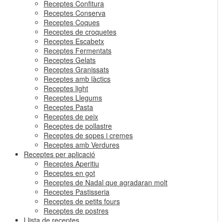
Receptes Confitura
Receptes Conserva
Receptes Coques
Receptes de croquetes
Receptes Escabetx
Receptes Fermentats
Receptes Gelats
Receptes Granissats
Receptes amb làctics
Receptes light
Receptes Llegums
Receptes Pasta
Receptes de peix
Receptes de pollastre
Receptes de sopes i cremes
Receptes amb Verdures
Receptes per aplicació
Receptes Aperitiu
Receptes en got
Receptes de Nadal que agradaran molt
Receptes Pastisseria
Receptes de petits fours
Receptes de postres
Llista de receptes