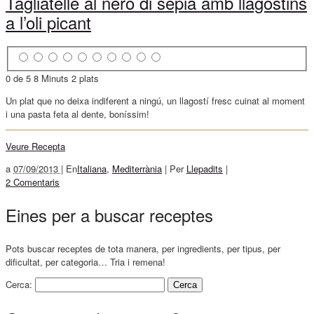
Tagliatelle al nero di sepia amb llagostins
a l’oli picant
0 de 5
8 Minuts
2 plats
Un plat que no deixa indiferent a ningú, un llagostí fresc cuinat al moment
i una pasta feta al dente, boníssim!
Veure Recepta
a
07/09/2013 |
En
Italiana
,
Mediterrània
|
Per
Llepadits
|
2 Comentaris
Eines per a buscar receptes
Pots buscar receptes de tota manera, per ingredients, per tipus, per
dificultat, per categoria… Tria i remena!
Cerca: