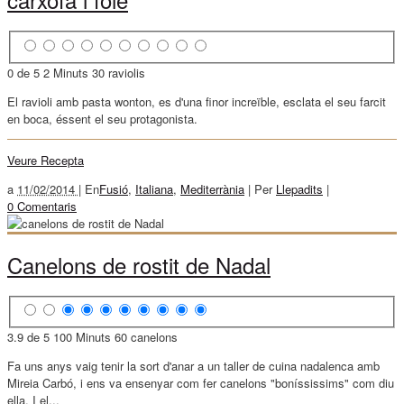
0 de 5
2 Minuts
30 raviolis
El ravioli amb pasta wonton, es d'una finor increïble, esclata el seu farcit
en boca, éssent el seu protagonista.
Veure Recepta
a
11/02/2014 |
En
Fusió
,
Italiana
,
Mediterrània
|
Per
Llepadits
|
0 Comentaris
Canelons de rostit de Nadal
3.9 de 5
100 Minuts
60 canelons
Fa uns anys vaig tenir la sort d'anar a un taller de cuina nadalenca amb
Mireia Carbó, i ens va ensenyar com fer canelons "boníssissims" com diu
ella. I el...