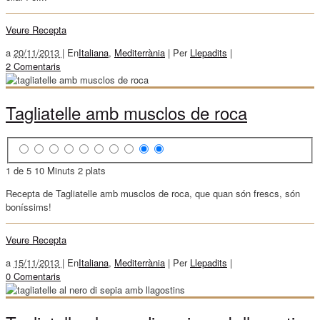
Veure Recepta
a
20/11/2013 |
En
Italiana
,
Mediterrània
|
Per
Llepadits
|
2 Comentaris
Tagliatelle amb musclos de roca
1 de 5
10 Minuts
2 plats
Recepta de Tagliatelle amb musclos de roca, que quan són frescs, són
boníssims!
Veure Recepta
a
15/11/2013 |
En
Italiana
,
Mediterrània
|
Per
Llepadits
|
0 Comentaris