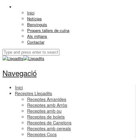
Inici
Notícies
Benvinguts
Propers tallers de cuina
Als mitjans
Contactar
Navegació
Inici
Receptes Llepadits
Receptes Amanides
Receptes amb Arròs
Receptes amb ou
Receptes de bolets
Receptes de Canelons
Receptes amb cereals
Receptes Cocs