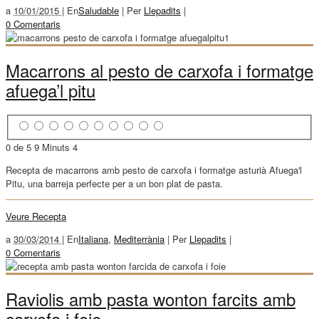
a
10/01/2015 |
En
Saludable
|
Per
Llepadits
|
0 Comentaris
Macarrons al pesto de carxofa i formatge
afuega’l pitu
0 de 5
9 Minuts
4
Recepta de macarrons amb pesto de carxofa i formatge asturià Afuega'l
Pitu, una barreja perfecte per a un bon plat de pasta.
Veure Recepta
a
30/03/2014 |
En
Italiana
,
Mediterrània
|
Per
Llepadits
|
0 Comentaris
Raviolis amb pasta wonton farcits amb
carxofa i foie