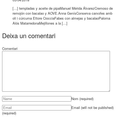
[…] templadas y aceite de pipaManuel Mérida ÁlvarezCremoso de
remojón con bacalao y AOVE.Anna GenísConserva carxofes amb
oli i cúrcuma Ettore CiocciaFabes con almejas y bacalaoPaloma
Alós MatarredonaMejillones a la […]
Deixa un comentari
Comentari
Nom
(required)
Email (will not be published)
(required)