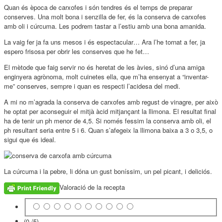
Quan és època de carxofes i són tendres és el temps de preparar
conserves. Una molt bona i senzilla de fer, és la conserva de carxofes
amb oli i cúrcuma. Les podrem tastar a l’estiu amb una bona amanida.
La vaig fer ja fa uns mesos i és espectacular… Ara l’he tornat a fer, ja
espero frisosa per obrir les conserves que he fet…
El mètode que faig servir no és heretat de les àvies, sinó d’una amiga
enginyera agrònoma, molt cuinetes ella, que m’ha ensenyat a “inventar-
me” conserves, sempre i quan es respecti l’acidesa del medi.
A mi no m’agrada la conserva de carxofes amb regust de vinagre, per això
he optat per aconseguir el mitjà àcid mitjançant la llimona. El resultat final
ha de tenir un ph menor de 4,5. Si només fessim la conserva amb oli, el
ph resultant seria entre 5 i 6. Quan s’afegeix la llimona baixa a 3 o 3,5, o
sigui que és ideal.
La cúrcuma i la pebre, li dóna un gust boníssim, un pel picant, i deliciós.
Valoració de la recepta
(0 /
5
)