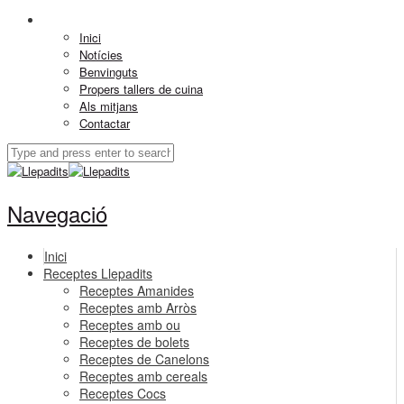
Inici
Notícies
Benvinguts
Propers tallers de cuina
Als mitjans
Contactar
Navegació
Inici
Receptes Llepadits
Receptes Amanides
Receptes amb Arròs
Receptes amb ou
Receptes de bolets
Receptes de Canelons
Receptes amb cereals
Receptes Cocs