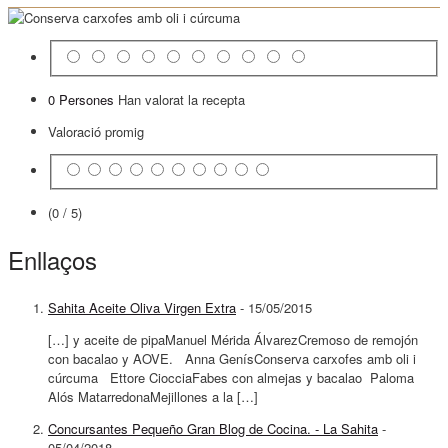
0 Persones
Han valorat la recepta
Valoració promig
(0 / 5)
Enllaços
Sahita Aceite Oliva Virgen Extra
-
15/05/2015
[…] y aceite de pipaManuel Mérida ÁlvarezCremoso de remojón
con bacalao y AOVE. Anna GenísConserva carxofes amb oli i
cúrcuma Ettore CiocciaFabes con almejas y bacalao Paloma
Alós MatarredonaMejillones a la […]
Concursantes Pequeño Gran Blog de Cocina. - La Sahita
-
05/04/2018