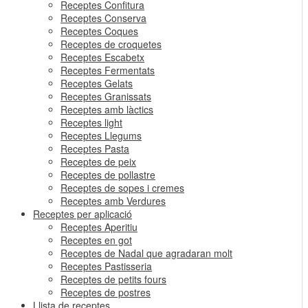
Receptes Confitura
Receptes Conserva
Receptes Coques
Receptes de croquetes
Receptes Escabetx
Receptes Fermentats
Receptes Gelats
Receptes Granissats
Receptes amb làctics
Receptes light
Receptes Llegums
Receptes Pasta
Receptes de peix
Receptes de pollastre
Receptes de sopes i cremes
Receptes amb Verdures
Receptes per aplicació
Receptes Aperitiu
Receptes en got
Receptes de Nadal que agradaran molt
Receptes Pastisseria
Receptes de petits fours
Receptes de postres
Llista de receptes