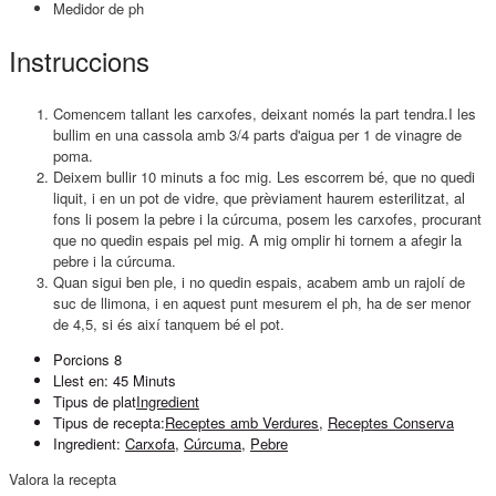
Medidor de ph
Instruccions
Comencem tallant les carxofes, deixant només la part tendra.I les
bullim en una cassola amb 3/4 parts d'aigua per 1 de vinagre de
poma.
Deixem bullir 10 minuts a foc mig. Les escorrem bé, que no quedi
liquit, i en un pot de vidre, que prèviament haurem esterilitzat, al
fons li posem la pebre i la cúrcuma, posem les carxofes, procurant
que no quedin espais pel mig. A mig omplir hi tornem a afegir la
pebre i la cúrcuma.
Quan sigui ben ple, i no quedin espais, acabem amb un rajolí de
suc de llimona, i en aquest punt mesurem el ph, ha de ser menor
de 4,5, si és així tanquem bé el pot.
Porcions
8
Llest en:
45 Minuts
Tipus de plat
Ingredient
Tipus de recepta:
Receptes amb Verdures
,
Receptes Conserva
Ingredient:
Carxofa
,
Cúrcuma
,
Pebre
Valora la recepta