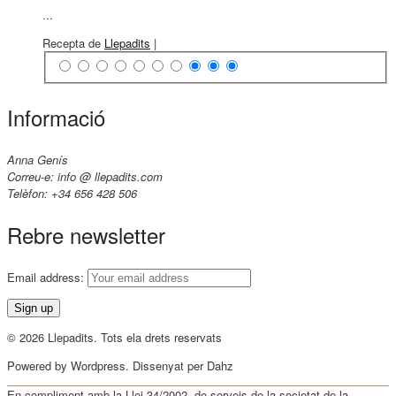
...
Recepta de
Llepadits
|
Informació
Anna Genís
Correu-e: info @ llepadits.com
Telèfon: +34 656 428 506
Rebre newsletter
Email address:
© 2026 Llepadits. Tots ela drets reservats
Powered by Wordpress. Dissenyat per Dahz
En compliment amb la Llei 34/2002, de serveis de la societat de la