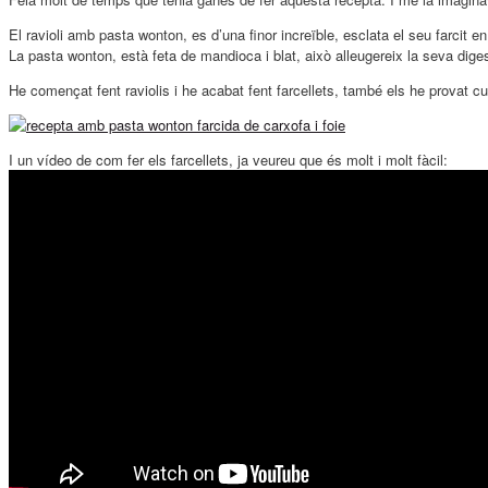
El ravioli amb pasta wonton, es d’una finor increïble, esclata el seu farcit e
La pasta wonton, està feta de mandioca i blat, això alleugereix la seva diges
He començat fent raviolis i he acabat fent farcellets, també els he provat cu
I un vídeo de com fer els farcellets, ja veureu que és molt i molt fàcil: