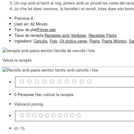
Un cop amb el farcit al mig, pintem amb un pinzell les vores del ravi
Jo n'he fet dues versions, la farcellet i el ravioli, totes dues són bon
Porcions
6
Llest en:
62 Minuts
Tipus de plat
Primer plat
Tipus de recepta:
Receptes amb Verdures
,
Receptes Pasta
Ingredient:
Carxofa
,
Foie
,
Oli d'oliva verge
,
Pasta
,
Pasta Wonton
,
Sa
Valora la recepta
0 Persones
Han valorat la recepta
Valoració promig
(0 / 5)