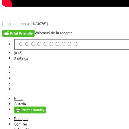
[magicactionbox id=”4976″]
Valoració de la recepta
(0 /
5
)
0
ratings
Email
Guarda
Recepta
Com fer