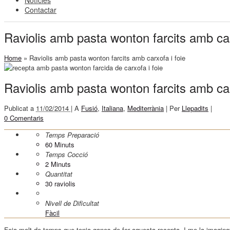
Notícies
Contactar
Raviolis amb pasta wonton farcits amb car
Home
»
Raviolis amb pasta wonton farcits amb carxofa i foie
Raviolis amb pasta wonton farcits amb car
Publicat a
11/02/2014 |
A
Fusió
,
Italiana
,
Mediterrània
|
Per
Llepadits
|
0 Comentaris
Temps Preparació
60
Minuts
Temps Cocció
2
Minuts
Quantitat
30 raviolis
Nivell de Dificultat
Fàcil
Feia molt de temps que tenia ganes de fer aquesta recepta. I me la imaginava