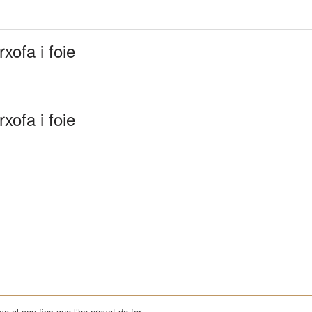
xofa i foie
xofa i foie
 al cap fins que l’he provat de fer.