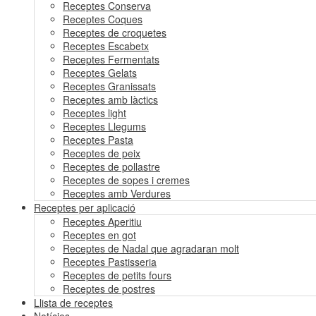
Receptes Conserva
Receptes Coques
Receptes de croquetes
Receptes Escabetx
Receptes Fermentats
Receptes Gelats
Receptes Granissats
Receptes amb làctics
Receptes light
Receptes Llegums
Receptes Pasta
Receptes de peix
Receptes de pollastre
Receptes de sopes i cremes
Receptes amb Verdures
Receptes per aplicació
Receptes Aperitiu
Receptes en got
Receptes de Nadal que agradaran molt
Receptes Pastisseria
Receptes de petits fours
Receptes de postres
Llista de receptes