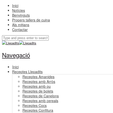
Inici
Notícies
Benvinguts
Propers tallers de cuina
Als mitjans
Contactar
Navegació
Inici
Receptes Llepadits
Receptes Amanides
Receptes amb Arròs
Receptes amb ou
Receptes de bolets
Receptes de Canelons
Receptes amb cereals
Receptes Cocs
Receptes Confitura