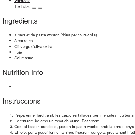
Valoració
Text size
Ingredients
1 paquet de pasta wonton (dóna per 32 raviolis)
3 carxofes
Oli verge d'oliva extra
Foie
Sal marina
Nutrition Info
Instruccions
Preparem el farcit amb les carxofes tallades ben menudes i cuites am
Ho triturem be amb un robot de cuina. Reservem.
Com si fessim canelons, posem la pasta wonton amb la cara menys fa
El foie, per a poder fer-ne llàmines l'haurem congelat prèviament i ra