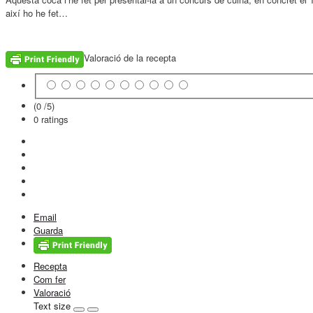
així ho he fet…
Valoració de la recepta
(0 /
5
)
0
ratings
Email
Guarda
Recepta
Com fer
Valoració
Text size