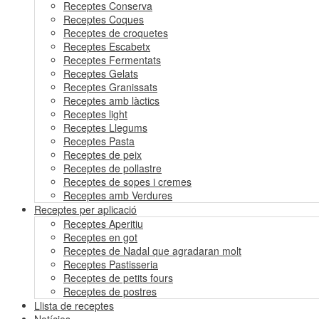
Receptes Conserva
Receptes Coques
Receptes de croquetes
Receptes Escabetx
Receptes Fermentats
Receptes Gelats
Receptes Granissats
Receptes amb làctics
Receptes light
Receptes Llegums
Receptes Pasta
Receptes de peix
Receptes de pollastre
Receptes de sopes i cremes
Receptes amb Verdures
Receptes per aplicació
Receptes Aperitiu
Receptes en got
Receptes de Nadal que agradaran molt
Receptes Pastisseria
Receptes de petits fours
Receptes de postres
Llista de receptes