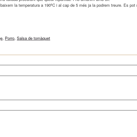
s baixem la temperatura a 190ºC i al cap de 5 més ja la podrem treure. Es pot 
ge
,
Porro
,
Salsa de tomàquet