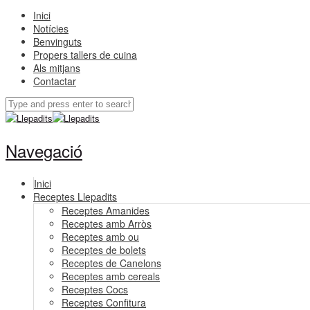
Inici
Notícies
Benvinguts
Propers tallers de cuina
Als mitjans
Contactar
Navegació
Inici
Receptes Llepadits
Receptes Amanides
Receptes amb Arròs
Receptes amb ou
Receptes de bolets
Receptes de Canelons
Receptes amb cereals
Receptes Cocs
Receptes Confitura