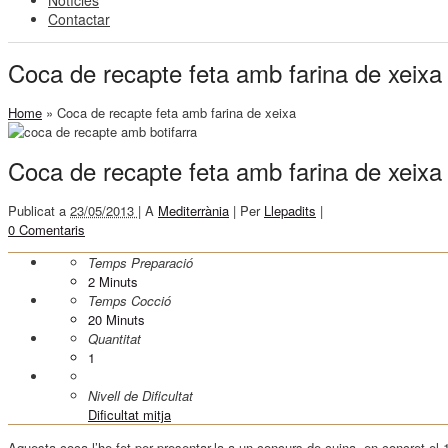
Notícies
Contactar
Coca de recapte feta amb farina de xeixa
Home
»
Coca de recapte feta amb farina de xeixa
Coca de recapte feta amb farina de xeixa
Publicat a
23/05/2013 |
A
Mediterrània
|
Per
Llepadits
|
0 Comentaris
Temps Preparació
2
Minuts
Temps Cocció
20
Minuts
Quantitat
1
Nivell de Dificultat
Dificultat mitja
Aquesta coca l’he fet per presentar-la a un concurs de cuina, en concret el