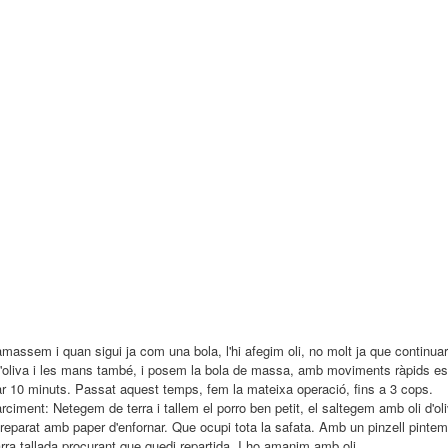
Ho amassem i quan sigui ja com una bola, l'hi afegim oli, no molt ja que continu
'oliva i les mans també, i posem la bola de massa, amb moviments ràpids esti
r 10 minuts. Passat aquest temps, fem la mateixa operació, fins a 3 cops.
ciment: Netegem de terra i tallem el porro ben petit, el saltegem amb oli d'oliva
eparat amb paper d'enfornar. Que ocupi tota la safata. Amb un pinzell pinte
arra tallada procurant que quedi repartida. I ho amanim amb oli.