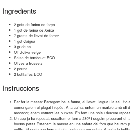
Ingredients
2 gots de farina de força
1 got de farina de Xeixa
7 grams de llevat de forner
1 got d'aigua
3 gr de sal
Oli d'oliva verge
Salsa de tomàquet ECO
Olives a trossets
2 porros
2 botifarres ECO
Instruccions
Per fer la massa: Barregem bé la farina, el llevat, l'aigua i la sal. 
començarem el plegat i repòs. A la cuina, untem un marbre amb oli d
mocador, anem estirant les punxes. En fem una bola i deixem reposa
Un cop ja ha reposat, escalfem el forn a 230º i seguim preparant el far
bocins petits Estenem la massa en una safata del forn que haurem pr
petits. El porro que hem saltejat l'estenem per sobre. Afegim la botif