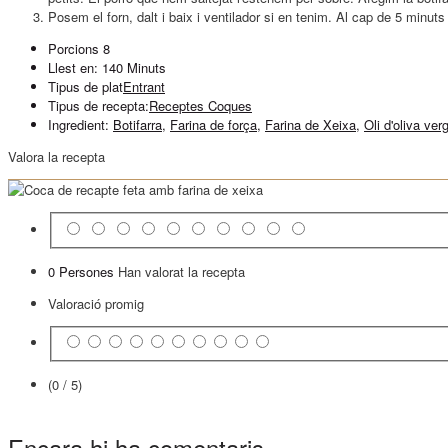
Posem el forn, dalt i baix i ventilador si en tenim. Al cap de 5 minut
Porcions
8
Llest en:
140 Minuts
Tipus de plat
Entrant
Tipus de recepta:
Receptes Coques
Ingredient:
Botifarra
,
Farina de força
,
Farina de Xeixa
,
Oli d'oliva ver
Valora la recepta
0 Persones
Han valorat la recepta
Valoració promig
(0 / 5)
Encara hi ha comentaris.