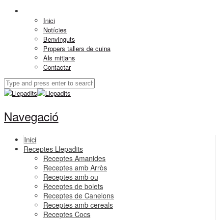
Inici
Notícies
Benvinguts
Propers tallers de cuina
Als mitjans
Contactar
Navegació
Inici
Receptes Llepadits
Receptes Amanides
Receptes amb Arròs
Receptes amb ou
Receptes de bolets
Receptes de Canelons
Receptes amb cereals
Receptes Cocs