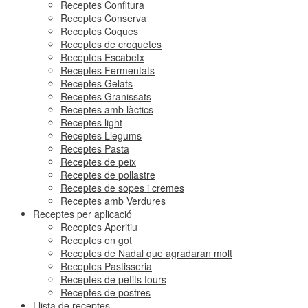
Receptes Confitura
Receptes Conserva
Receptes Coques
Receptes de croquetes
Receptes Escabetx
Receptes Fermentats
Receptes Gelats
Receptes Granissats
Receptes amb làctics
Receptes light
Receptes Llegums
Receptes Pasta
Receptes de peix
Receptes de pollastre
Receptes de sopes i cremes
Receptes amb Verdures
Receptes per aplicació
Receptes Aperitiu
Receptes en got
Receptes de Nadal que agradaran molt
Receptes Pastisseria
Receptes de petits fours
Receptes de postres
Llista de receptes