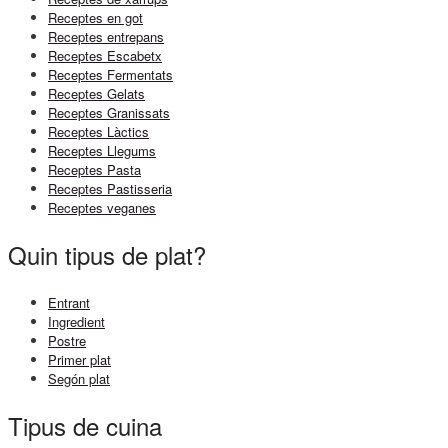
Receptes en got
Receptes entrepans
Receptes Escabetx
Receptes Fermentats
Receptes Gelats
Receptes Granissats
Receptes Làctics
Receptes Llegums
Receptes Pasta
Receptes Pastisseria
Receptes veganes
Quin tipus de plat?
Entrant
Ingredient
Postre
Primer plat
Segón plat
Tipus de cuina