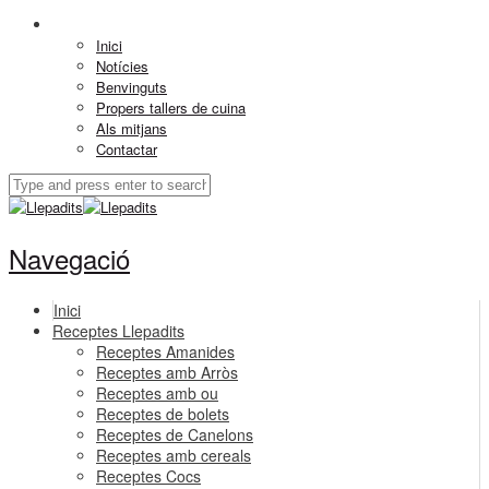
Inici
Notícies
Benvinguts
Propers tallers de cuina
Als mitjans
Contactar
Navegació
Inici
Receptes Llepadits
Receptes Amanides
Receptes amb Arròs
Receptes amb ou
Receptes de bolets
Receptes de Canelons
Receptes amb cereals
Receptes Cocs