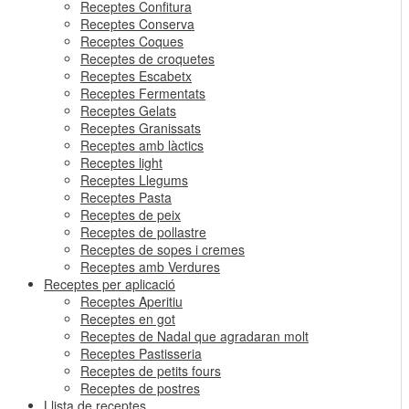
Receptes Confitura
Receptes Conserva
Receptes Coques
Receptes de croquetes
Receptes Escabetx
Receptes Fermentats
Receptes Gelats
Receptes Granissats
Receptes amb làctics
Receptes light
Receptes Llegums
Receptes Pasta
Receptes de peix
Receptes de pollastre
Receptes de sopes i cremes
Receptes amb Verdures
Receptes per aplicació
Receptes Aperitiu
Receptes en got
Receptes de Nadal que agradaran molt
Receptes Pastisseria
Receptes de petits fours
Receptes de postres
Llista de receptes