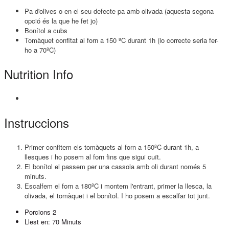
Pa d'olives o en el seu defecte pa amb olivada (aquesta segona
opció és la que he fet jo)
Bonítol a cubs
Tomàquet confitat al forn a 150 ºC durant 1h (lo correcte seria fer-
ho a 70ºC)
Nutrition Info
Instruccions
Primer confitem els tomàquets al forn a 150ºC durant 1h, a
llesques i ho posem al forn fins que sigui cuït.
El bonítol el passem per una cassola amb oli durant només 5
minuts.
Escalfem el forn a 180ºC i montem l'entrant, primer la llesca, la
olivada, el tomàquet i el bonítol. I ho posem a escalfar tot junt.
Porcions
2
Llest en:
70 Minuts