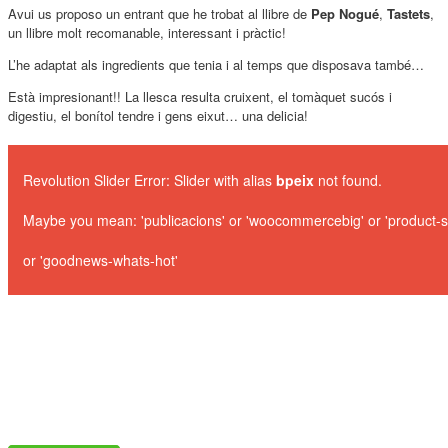
Avui us proposo un entrant que he trobat al llibre de
Pep Nogué
,
Tastets
,
un llibre molt recomanable, interessant i pràctic!
L’he adaptat als ingredients que tenia i al temps que disposava també…
Està impresionant!! La llesca resulta cruixent, el tomàquet sucós i
digestiu, el bonítol tendre i gens eixut… una delicia!
Revolution Slider Error: Slider with alias
bpeix
not found.
Maybe you mean: 'publicacions' or 'woocommercebig' or 'product
or 'goodnews-whats-hot'