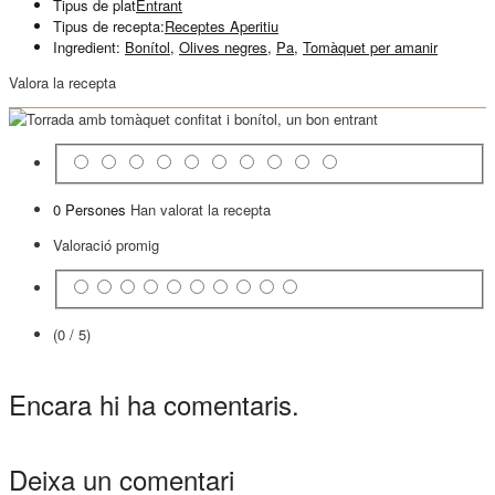
Tipus de plat
Entrant
Tipus de recepta:
Receptes Aperitiu
Ingredient:
Bonítol
,
Olives negres
,
Pa
,
Tomàquet per amanir
Valora la recepta
0 Persones
Han valorat la recepta
Valoració promig
(0 / 5)
Encara hi ha comentaris.
Deixa un comentari