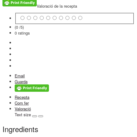
Valoració de la recepta
(0 /
5
)
0
ratings
Email
Guarda
Recepta
Com fer
Valoració
Text size
Ingredients