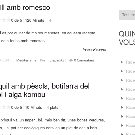
ill amb romesco
0 de 5
120 Minuts
4
QUI
ll es pot cuinar de moltes maneres, en aquesta recepta
VOL
 com fer-ho amb romesco.
Veure Recepta
0/2014 |
En
Mediterrània
|
Per
Llepadits
|
0 Comentaris
Rece
Rece
Rece
uil amb pèsols, botifarra del
Rece
l i alga kombu
Rece
Rece
0 de 5
10 Minuts
4 plats
Rece
bròquil val un imperi, bé, més ben dit, unes bones verdures,
Rece
s, i si pot ser ecològiques canvien un plat de dalt a baix…
Rece