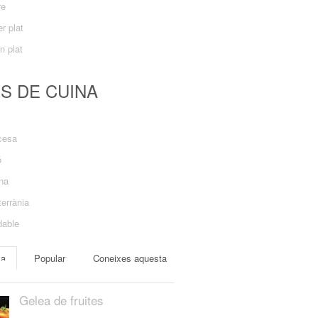
re
r plat
n plat
US DE CUINA
cesa
ó
ana
errània
dable
ma
Popular
Coneixes aquesta
Gelea de fruites