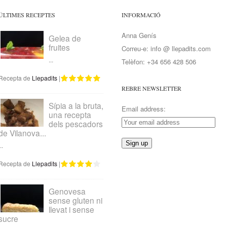
ÚLTIMES RECEPTES
INFORMACIÓ
Anna Genís
Gelea de
fruites
Correu-e: info @ llepadits.com
...
Telèfon: +34 656 428 506
Recepta de
Llepadits
|
REBRE NEWSLETTER
Sípia a la bruta,
Email address:
una recepta
dels pescadors
de Vilanova...
..
Recepta de
Llepadits
|
Genovesa
sense gluten ni
llevat i sense
sucre