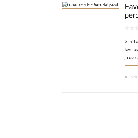
Fav
pero
Si hi h
favetes
ja que 
A
22/0