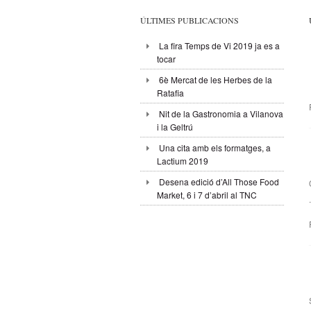
ÚLTIMES PUBLICACIONS
La fira Temps de Vi 2019 ja es a
tocar
6è Mercat de les Herbes de la
Ratafia
Nit de la Gastronomia a Vilanova
i la Geltrú
Una cita amb els formatges, a
Lactium 2019
Desena edició d’All Those Food
Market, 6 i 7 d’abril al TNC
.