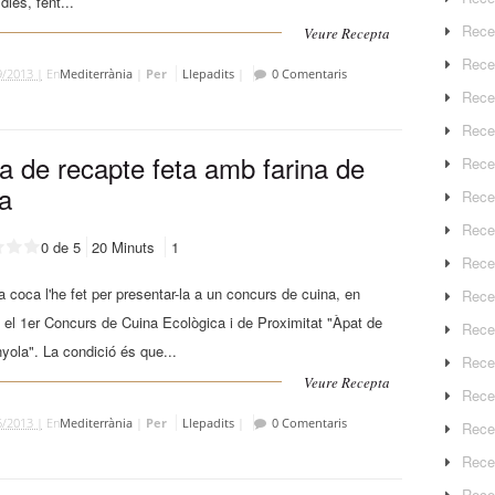
dies, fent...
Rece
Veure Recepta
Rece
9/2013 |
En
Mediterrània
|
Per
Llepadits
|
0 Comentaris
Rece
Recep
a de recapte feta amb farina de
Rece
xa
Rece
Rece
0 de 5
20 Minuts
1
Recep
 coca l'he fet per presentar-la a un concurs de cuina, en
Rece
 el 1er Concurs de Cuina Ecològica i de Proximitat "Àpat de
Rece
ola". La condició és que...
Rece
Veure Recepta
Rece
5/2013 |
En
Mediterrània
|
Per
Llepadits
|
0 Comentaris
Rece
Rece
Rece