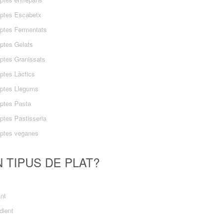
ptes Escabetx
ptes Fermentats
ptes Gelats
ptes Granissats
ptes Làctics
ptes Llegums
ptes Pasta
ptes Pastisseria
ptes veganes
 TIPUS DE PLAT?
ant
dient