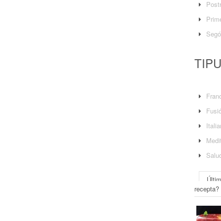
Post
Prime
Segó
TIP
Fran
Fusi
Itali
Medit
Salu
Últi
recepta?