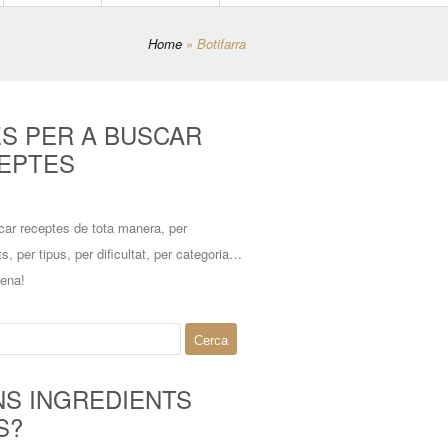
Home
»
Botifarra
ES PER A BUSCAR
EPTES
car receptes de tota manera, per
ts, per tipus, per dificultat, per categoria…
mena!
NS INGREDIENTS
S?