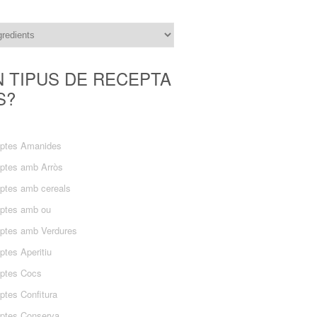
N TIPUS DE RECEPTA
S?
ptes Amanides
ptes amb Arròs
ptes amb cereals
ptes amb ou
ptes amb Verdures
ptes Aperitiu
ptes Cocs
ptes Confitura
ptes Conserva