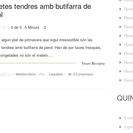
etes tendres amb butifarra de
Rece
l
Rece
Rece
0 de 5
5 Minuts
2
Rece
a algun plat de primavera que sigui irressistible són les
Rece
 tendres amb butifarra de perol. Han de ser faves fresques,
Rece
congelades no són el mateix....
Rece
Veure Recepta
Rece
3/2013 |
En
Mediterrània
|
Per
Llepadits
|
0 Comentaris
Rece
QUIN
Entr
Ingre