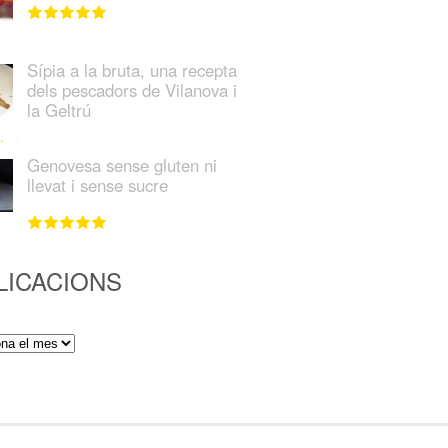
Sípia a la bruta, una recepta
dels pescadors de Vilanova i
la Geltrú
Genovesa sense gluten ni
llevat i sense sucre
LICACIONS
ions