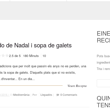
EIN
REC
do de Nadal i sopa de galets
2.5 de 5
180 Minuts
10
Pots bus
ingredien
radicions que per molt que passin els anys no es perden, una
Tria i re
 és la sopa de galets. D'aquells plats que si no existis,
 d'inventar... En un dia...
Cerca:
Veure Recepta
2/2016 |
En
Mediterrània
|
Per
Llepadits
|
0 Comentaris
QUI
TEN