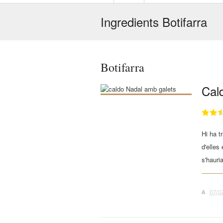
Ingredients Botifarra
Botifarra
Cal
Hi ha t
d'elles
s'hauria
A
07/0