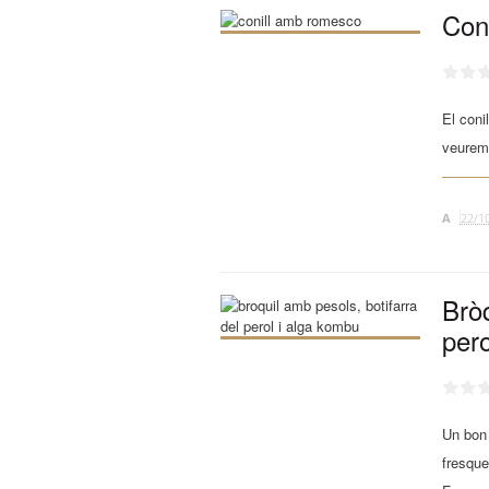
Con
El coni
veurem
A
22/1
Bròq
pero
Un bon 
fresque