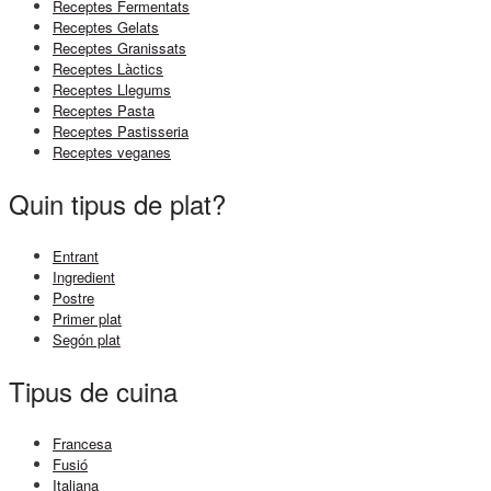
Receptes Fermentats
Receptes Gelats
Receptes Granissats
Receptes Làctics
Receptes Llegums
Receptes Pasta
Receptes Pastisseria
Receptes veganes
Quin tipus de plat?
Entrant
Ingredient
Postre
Primer plat
Segón plat
Tipus de cuina
Francesa
Fusió
Italiana