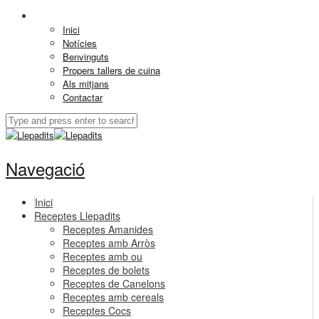
Inici
Notícies
Benvinguts
Propers tallers de cuina
Als mitjans
Contactar
Navegació
Inici
Receptes Llepadits
Receptes Amanides
Receptes amb Arròs
Receptes amb ou
Receptes de bolets
Receptes de Canelons
Receptes amb cereals
Receptes Cocs