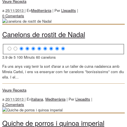
Veure Recepta
a
25/11/2013 |
En
Mediterrània
|
Per
Llepadits
|
0 Comentaris
Canelons de rostit de Nadal
3.9 de 5
100 Minuts
60 canelons
Fa uns anys vaig tenir la sort d'anar a un taller de cuina nadalenca amb
Mireia Carbó, i ens va ensenyar com fer canelons "boníssissims" com diu
ella. I el...
Veure Recepta
a
20/11/2013 |
En
Italiana
,
Mediterrània
|
Per
Llepadits
|
2 Comentaris
Quiche de porros i quinoa imperial