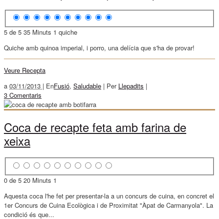
5 de 5
35 Minuts
1 quiche
Quiche amb quinoa imperial, i porro, una delícia que s'ha de provar!
Veure Recepta
a
03/11/2013 |
En
Fusió
,
Saludable
|
Per
Llepadits
|
3 Comentaris
Coca de recapte feta amb farina de
xeixa
0 de 5
20 Minuts
1
Aquesta coca l'he fet per presentar-la a un concurs de cuina, en concret el
1er Concurs de Cuina Ecològica i de Proximitat "Àpat de Carmanyola". La
condició és que...