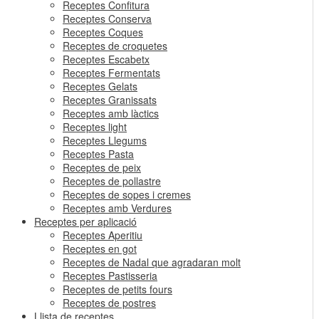
Receptes Confitura
Receptes Conserva
Receptes Coques
Receptes de croquetes
Receptes Escabetx
Receptes Fermentats
Receptes Gelats
Receptes Granissats
Receptes amb làctics
Receptes light
Receptes Llegums
Receptes Pasta
Receptes de peix
Receptes de pollastre
Receptes de sopes i cremes
Receptes amb Verdures
Receptes per aplicació
Receptes Aperitiu
Receptes en got
Receptes de Nadal que agradaran molt
Receptes Pastisseria
Receptes de petits fours
Receptes de postres
Llista de receptes