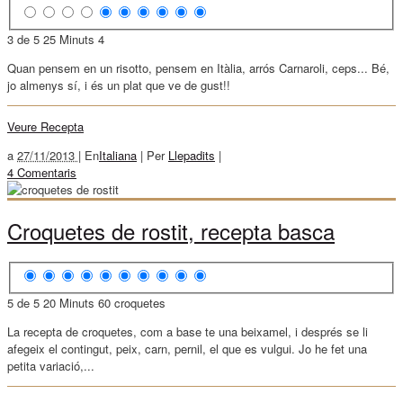
3 de 5
25 Minuts
4
Quan pensem en un risotto, pensem en Itàlia, arrós Carnaroli, ceps... Bé,
jo almenys sí, i és un plat que ve de gust!!
Veure Recepta
a
27/11/2013 |
En
Italiana
|
Per
Llepadits
|
4 Comentaris
Croquetes de rostit, recepta basca
5 de 5
20 Minuts
60 croquetes
La recepta de croquetes, com a base te una beixamel, i després se li
afegeix el contingut, peix, carn, pernil, el que es vulgui. Jo he fet una
petita variació,...