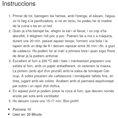
Instruccions
Primer de tot, barregem les farines, amb l'orenga, el sèsam, l'aigua.
Jo hi faig a la panificadora, si no en teniu, ho podeu fer al marbre
de la cuina o be en un bol.
Quan ja s'ha barrejat be, afegim la sal i el llevat, i un cop s'ha
absorbit, li afegirem l'oli poc a poc. Pastem be a ma o a màquina,
durant uns 20 min. passat aquest temps, formem una bola i la
tapem amb un drap de lli i deixem reposar entre 30 min i 6h, a gust
de cadascú. Ho podem fer al matí a primera hora i quan sigui l'hora
de dinar ja la podrem enfornar.
Escalfem el forn a 230 ºC dalt i baix i mentrestant preparem una
safata al forn, amb un paper antiadherent, on estenem la massa.
La pintem (amb ajut d'un pinzell) amb la salsa de tomàquet Cat-
txup. A sobre posarem els carbassons i tomàquets tallats fins, en
tires, jugant amb els colors. Acabem amb el parmesà espolvorejat
per sobre i un rajolí d'oli d'oliva.
En aquest punt ja podem posar la coca al forn, que deixem només
encès per sota amb ventilador.
Ho deixem coure uns 15-17 min. Bon profit!
Porcions
10
Llest en:
25 Minuts