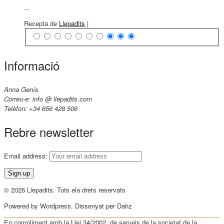
...
Recepta de
Llepadits
|
Informació
Anna Genís
Correu-e: info @ llepadits.com
Telèfon: +34 656 428 506
Rebre newsletter
Email address:
© 2026 Llepadits. Tots ela drets reservats
Powered by Wordpress. Dissenyat per Dahz
En compliment amb la Llei 34/2002, de serveis de la societat de la