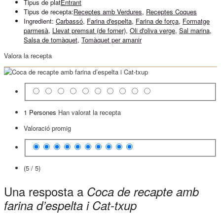
Tipus de plat
Entrant
Tipus de recepta:
Receptes amb Verdures
,
Receptes Coques
Ingredient:
Carbassó
,
Farina d'espelta
,
Farina de força
,
Formatge
parmesà
,
Llevat premsat (de forner)
,
Oli d'oliva verge
,
Sal marina
,
Salsa de tomàquet
,
Tomàquet per amanir
Valora la recepta
1 Persones
Han valorat la recepta
Valoració promig
(5 / 5)
Una resposta a
Coca de recapte amb
farina d’espelta i Cat-txup