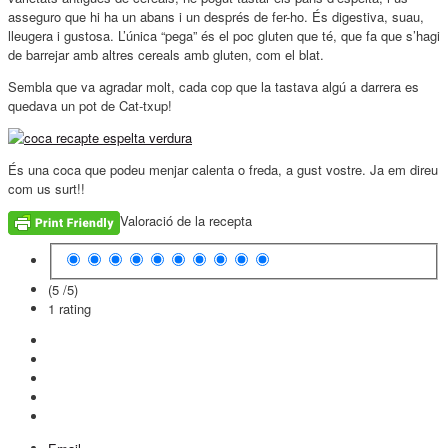
asseguro que hi ha un abans i un després de fer-ho. És digestiva, suau,
lleugera i gustosa. L’única “pega” és el poc gluten que té, que fa que s’hagi
de barrejar amb altres cereals amb gluten, com el blat.
Sembla que va agradar molt, cada cop que la tastava algú a darrera es
quedava un pot de Cat-txup!
És una coca que podeu menjar calenta o freda, a gust vostre. Ja em direu
com us surt!!
Valoració de la recepta
(5 /
5
)
1
rating