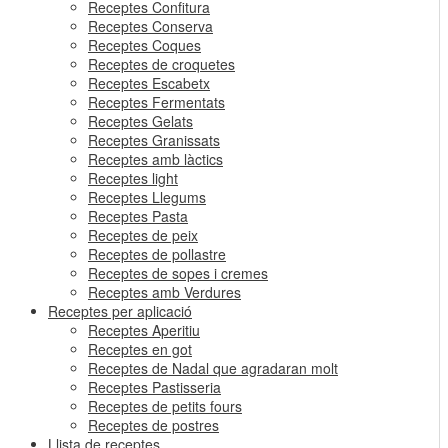
Receptes Confitura
Receptes Conserva
Receptes Coques
Receptes de croquetes
Receptes Escabetx
Receptes Fermentats
Receptes Gelats
Receptes Granissats
Receptes amb làctics
Receptes light
Receptes Llegums
Receptes Pasta
Receptes de peix
Receptes de pollastre
Receptes de sopes i cremes
Receptes amb Verdures
Receptes per aplicació
Receptes Aperitiu
Receptes en got
Receptes de Nadal que agradaran molt
Receptes Pastisseria
Receptes de petits fours
Receptes de postres
Llista de receptes