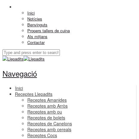
Inici
Notícies
Benvinguts
Propers tallers de cuina
Als mitjans
Contactar
Navegació
Inici
Receptes Llepadits
Receptes Amanides
Receptes amb Arròs
Receptes amb ou
Receptes de bolets
Receptes de Canelons
Receptes amb cereals
Receptes Cocs