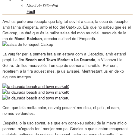
Nivell de Dificultat
Fàcil
Avui us porto una recepta que faig tot sovint a casa, la coca de recapte
amb farina d’espelta, amb el toc del Cat-txup. Els que no sabeu que és el
Cat-txup, us diré que és la millor salsa del món mundial, nascuda de la
ma de
Manel Esteban
, creador culinari de l’Empordà.
La vaig fer per la primera fira a on estava com a Llepadits, amb estand
propi. La fira
Beach and Town Market
a
La Daurada
, a Vilanova i la
Geltrú. Un lloc meravellós i un cap de setmana increïble. Per cert,
repetirem a la fira aquest mes, ja us avisaré. Mentrestant us en deixo
algunes imatges.
Com que feia molta calor, no vaig posar-hi res d’ou, ni peix, ni carn,
només verduretes.
L’espelta jo la uso sovint, els que em coneixeu sabeu de la meva afició
panarra, m’agrada fer i menjar bon pa. Gràcies a que s’estan recuperant
varietats antigues de cereals, he pogut tastar els pans d’espelta, i us