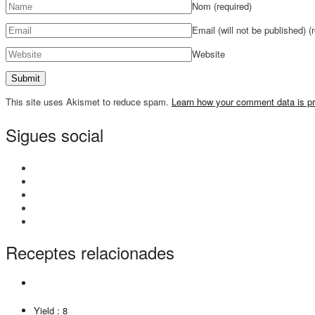
Nom
(required)
Email (will not be published)
(
Website
This site uses Akismet to reduce spam.
Learn how your comment data is p
Sigues social
Receptes relacionades
Yield :
8