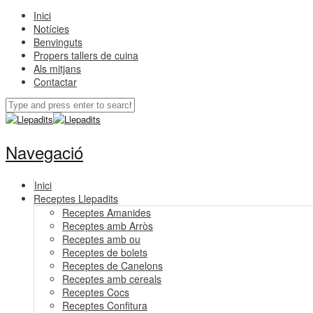
Inici
Notícies
Benvinguts
Propers tallers de cuina
Als mitjans
Contactar
Navegació
Inici
Receptes Llepadits
Receptes Amanides
Receptes amb Arròs
Receptes amb ou
Receptes de bolets
Receptes de Canelons
Receptes amb cereals
Receptes Cocs
Receptes Confitura