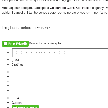
Amb aquesta recepta, participo al
Concurs de Cuina Bon Preu
d’enguany. És
golden i canyella, i també sense sucre, per no perdre el costum, i per l’altr
[magicactionbox id="4976"]
Valoració de la recepta
(0 /
5
)
0
ratings
Email
Guarda