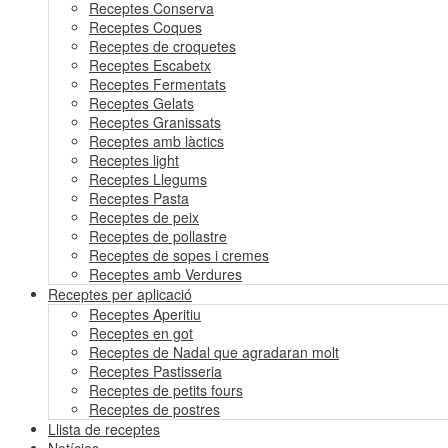
Receptes Conserva
Receptes Coques
Receptes de croquetes
Receptes Escabetx
Receptes Fermentats
Receptes Gelats
Receptes Granissats
Receptes amb làctics
Receptes light
Receptes Llegums
Receptes Pasta
Receptes de peix
Receptes de pollastre
Receptes de sopes i cremes
Receptes amb Verdures
Receptes per aplicació
Receptes Aperitiu
Receptes en got
Receptes de Nadal que agradaran molt
Receptes Pastisseria
Receptes de petits fours
Receptes de postres
Llista de receptes