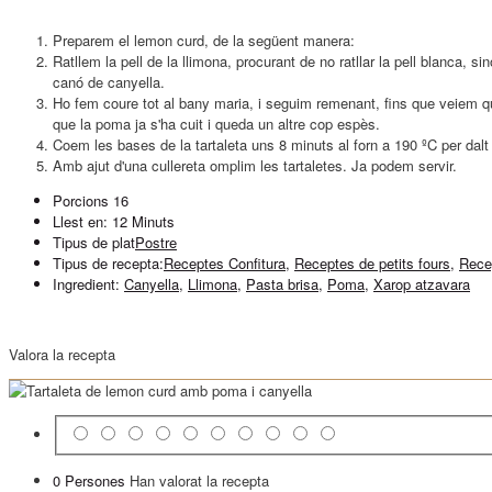
Preparem el lemon curd, de la següent manera:
Ratllem la pell de la llimona, procurant de no ratllar la pell blanca, 
canó de canyella.
Ho fem coure tot al bany maria, i seguim remenant, fins que veiem qu
que la poma ja s'ha cuit i queda un altre cop espès.
Coem les bases de la tartaleta uns 8 minuts al forn a 190 ºC per dalt i
Amb ajut d'una cullereta omplim les tartaletes. Ja podem servir.
Porcions
16
Llest en:
12 Minuts
Tipus de plat
Postre
Tipus de recepta:
Receptes Confitura
,
Receptes de petits fours
,
Rece
Ingredient:
Canyella
,
Llimona
,
Pasta brisa
,
Poma
,
Xarop atzavara
Valora la recepta
0 Persones
Han valorat la recepta