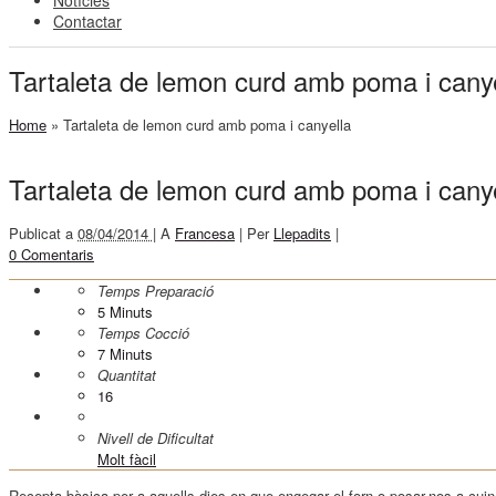
Notícies
Contactar
Tartaleta de lemon curd amb poma i canye
Home
»
Tartaleta de lemon curd amb poma i canyella
Tartaleta de lemon curd amb poma i canye
Publicat a
08/04/2014 |
A
Francesa
|
Per
Llepadits
|
0 Comentaris
Temps Preparació
5
Minuts
Temps Cocció
7
Minuts
Quantitat
16
Nivell de Dificultat
Molt fàcil
Recepta bàsica per a aquells dies en que engegar el forn o posar-nos a cuin