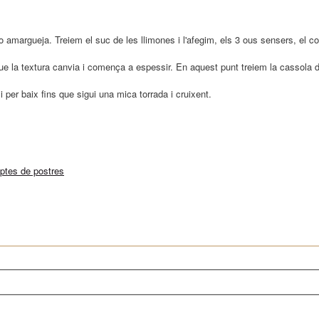
sino amargueja. Treiem el suc de les llimones i l'afegim, els 3 ous sensers, el 
e la textura canvia i comença a espessir. En aquest punt treiem la cassola d
 per baix fins que sigui una mica torrada i cruixent.
ptes de postres