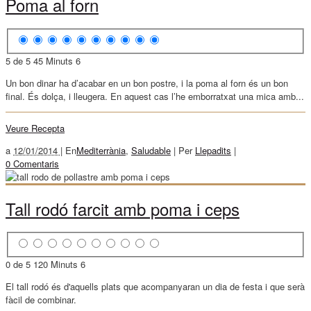
Poma al forn
5 de 5
45 Minuts
6
Un bon dinar ha d’acabar en un bon postre, i la poma al forn és un bon
final. És dolça, i lleugera. En aquest cas l’he emborratxat una mica amb...
Veure Recepta
a
12/01/2014 |
En
Mediterrània
,
Saludable
|
Per
Llepadits
|
0 Comentaris
Tall rodó farcit amb poma i ceps
0 de 5
120 Minuts
6
El tall rodó és d'aquells plats que acompanyaran un dia de festa i que serà
fàcil de combinar.