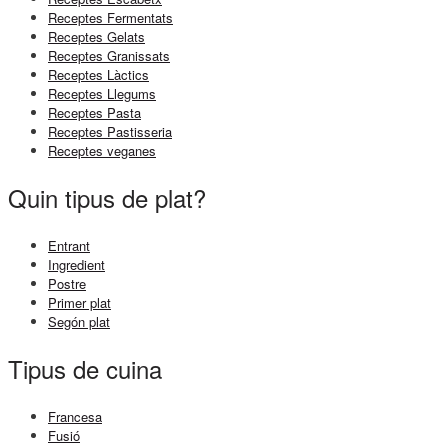
Receptes Fermentats
Receptes Gelats
Receptes Granissats
Receptes Làctics
Receptes Llegums
Receptes Pasta
Receptes Pastisseria
Receptes veganes
Quin tipus de plat?
Entrant
Ingredient
Postre
Primer plat
Segón plat
Tipus de cuina
Francesa
Fusió