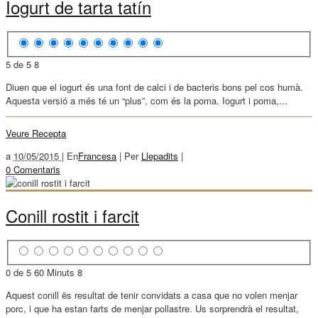
Iogurt de tarta tatín
5 de 5
8
Diuen que el iogurt és una font de calci i de bacteris bons pel cos humà.
Aquesta versió a més té un “plus”, com és la poma. Iogurt i poma,...
Veure Recepta
a
10/05/2015 |
En
Francesa
|
Per
Llepadits
|
0 Comentaris
Conill rostit i farcit
0 de 5
60 Minuts
8
Aquest conill ës resultat de tenir convidats a casa que no volen menjar
porc, i que ha estan farts de menjar pollastre. Us sorprendrà el resultat,