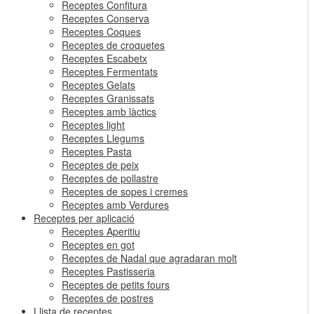
Receptes Confitura
Receptes Conserva
Receptes Coques
Receptes de croquetes
Receptes Escabetx
Receptes Fermentats
Receptes Gelats
Receptes Granissats
Receptes amb làctics
Receptes light
Receptes Llegums
Receptes Pasta
Receptes de peix
Receptes de pollastre
Receptes de sopes i cremes
Receptes amb Verdures
Receptes per aplicació
Receptes Aperitiu
Receptes en got
Receptes de Nadal que agradaran molt
Receptes Pastisseria
Receptes de petits fours
Receptes de postres
Llista de receptes