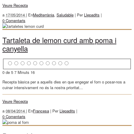
Veure Recepta
a
17/05/2014 |
En
Mediterrània
,
Saludable
|
Per
Llepadits
|
0 Comentaris
Tartaleta de lemon curd amb poma i
canyella
0 de 5
7 Minuts
16
Recepta bàsica per a aquells dies en que engegar el forn o posar-nos a
cuinar intensivament no és la nostra prioritat...
Veure Recepta
a
08/04/2014 |
En
Francesa
|
Per
Llepadits
|
0 Comentaris