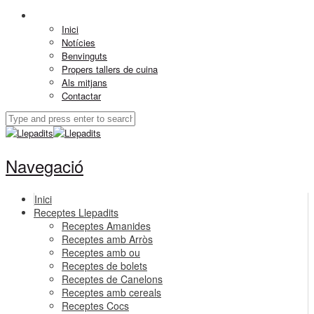
Inici
Notícies
Benvinguts
Propers tallers de cuina
Als mitjans
Contactar
Navegació
Inici
Receptes Llepadits
Receptes Amanides
Receptes amb Arròs
Receptes amb ou
Receptes de bolets
Receptes de Canelons
Receptes amb cereals
Receptes Cocs