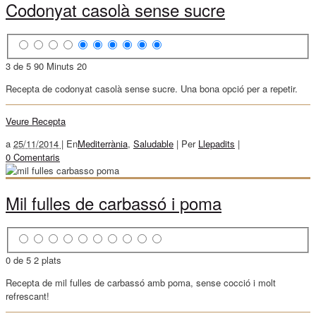
Codonyat casolà sense sucre
3 de 5
90 Minuts
20
Recepta de codonyat casolà sense sucre. Una bona opció per a repetir.
Veure Recepta
a
25/11/2014 |
En
Mediterrània
,
Saludable
|
Per
Llepadits
|
0 Comentaris
Mil fulles de carbassó i poma
0 de 5
2 plats
Recepta de mil fulles de carbassó amb poma, sense cocció i molt
refrescant!