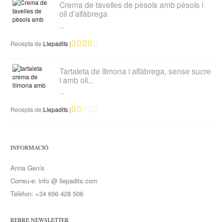
Crema de tavelles de pèsols amb pèsols i
oli d’alfàbrega
...
Recepta de
Llepadits
|
Tartaleta de llimona i alfàbrega, sense sucre
i amb oli...
...
Recepta de
Llepadits
|
INFORMACIÓ
Anna Genís
Correu-e: info @ llepadits.com
Telèfon: +34 656 428 506
REBRE NEWSLETTER