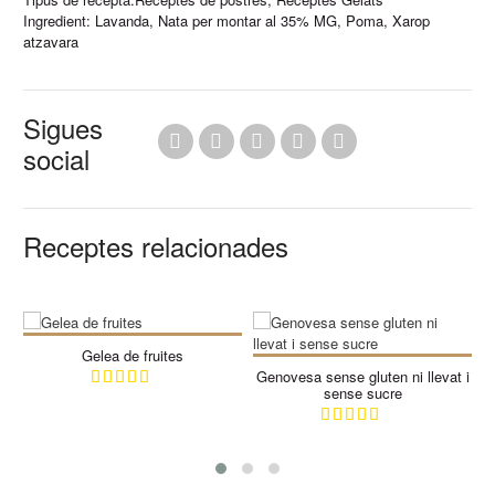
Ingredient:
Lavanda
,
Nata per montar al 35% MG
,
Poma
,
Xarop
atzavara
Sigues
social
Receptes relacionades
Gelea de fruites
Genovesa sense gluten ni llevat i
sense sucre
8
12
8
12
10 Min
30 Min