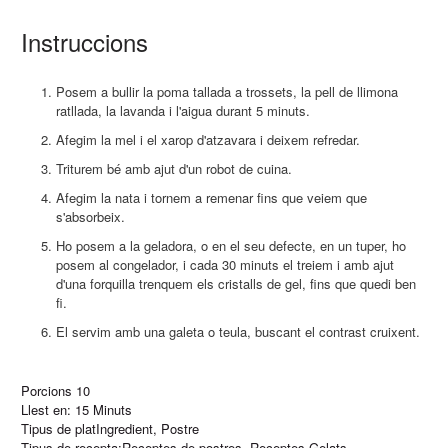
Instruccions
Posem a bullir la poma tallada a trossets, la pell de llimona
ratllada, la lavanda i l'aigua durant 5 minuts.
Afegim la mel i el xarop d'atzavara i deixem refredar.
Triturem bé amb ajut d'un robot de cuina.
Afegim la nata i tornem a remenar fins que veiem que
s'absorbeix.
Ho posem a la geladora, o en el seu defecte, en un tuper, ho
posem al congelador, i cada 30 minuts el treiem i amb ajut
d'una forquilla trenquem els cristalls de gel, fins que quedi ben
fi.
El servim amb una galeta o teula, buscant el contrast cruixent.
Porcions
10
Llest en:
15 Minuts
Tipus de plat
Ingredient
,
Postre
Tipus de recepta:
Receptes de postres
,
Receptes Gelats