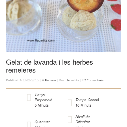
Gelat de lavanda i les herbes
remeieres
Publicat A
12/06/2015 |
A
Italiana
|
Per
Llepadits
|
2 Comentaris
Temps
Preparació
Temps Cocció
5
Minuts
10
Minuts
Nivell de
Quantitat
Dificultat