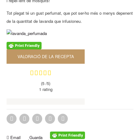
i repel·lent de mosquits!
Tot plegat té un gust perfumat, que pot ser-ho més o menys depenent
de la quantitat de lavanda que infusioneu.
VALORACIÓ DE LA RECEPTA
(5 /
5
)
1
rating
Email
Guarda