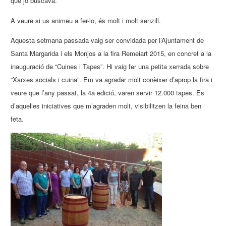
que jo buscava.
A veure si us animeu a fer-lo, és molt i molt senzill.
Aquesta setmana passada vaig ser convidada per l’Ajuntament de
Santa Margarida i els Monjos a la fira Remeiart 2015, en concret a la
inauguració de “Cuines i Tapes”. Hi vaig fer una petita xerrada sobre
“Xarxes socials i cuina”. Em va agradar molt conèixer d’aprop la fira i
veure que l’any passat, la 4a edició, varen servir 12.000 tapes. Es
d’aquelles iniciatives que m’agraden molt, visibilitzen la feina ben
feta.