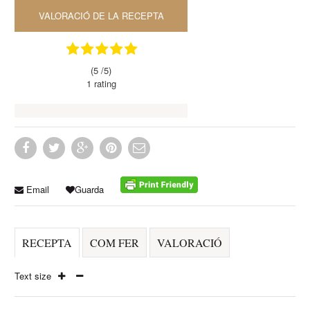
VALORACIÓ DE LA RECEPTA
(5 /
5
)
1
rating
Email
Guarda
RECEPTA
COM FER
VALORACIÓ
Text size