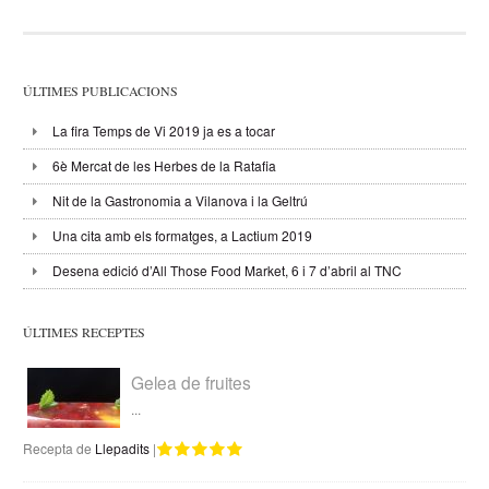
ÚLTIMES PUBLICACIONS
La fira Temps de Vi 2019 ja es a tocar
6è Mercat de les Herbes de la Ratafia
Nit de la Gastronomia a Vilanova i la Geltrú
Una cita amb els formatges, a Lactium 2019
Desena edició d’All Those Food Market, 6 i 7 d’abril al TNC
ÚLTIMES RECEPTES
Gelea de fruites
...
Recepta de
Llepadits
|