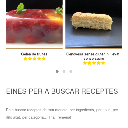
8
12
8
12
10 Min
30 Min
Gelea de fruites
Genovesa sense gluten ni llevat i
sense sucre
EINES PER A BUSCAR RECEPTES
Pots buscar receptes de tota manera, per ingredients, per tipus, per
dificultat, per categoria… Tria i remena!