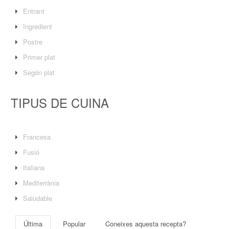
Entrant
Ingredient
Postre
Primer plat
Segón plat
TIPUS DE CUINA
Francesa
Fusió
Italiana
Mediterrània
Saludable
Última
Popular
Coneixes aquesta recepta?