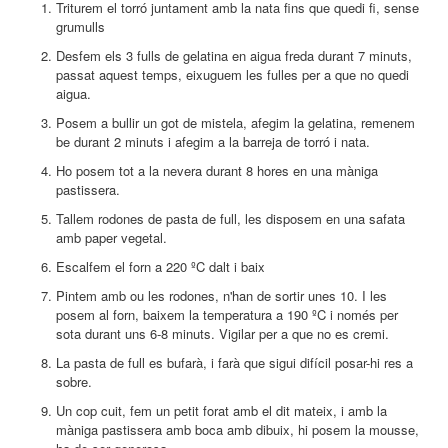
Triturem el torró juntament amb la nata fins que quedi fi, sense
grumulls
Desfem els 3 fulls de gelatina en aigua freda durant 7 minuts,
passat aquest temps, eixuguem les fulles per a que no quedi
aigua.
Posem a bullir un got de mistela, afegim la gelatina, remenem
be durant 2 minuts i afegim a la barreja de torró i nata.
Ho posem tot a la nevera durant 8 hores en una màniga
pastissera.
Tallem rodones de pasta de full, les disposem en una safata
amb paper vegetal.
Escalfem el forn a 220 ºC dalt i baix
Pintem amb ou les rodones, n'han de sortir unes 10. I les
posem al forn, baixem la temperatura a 190 ºC i només per
sota durant uns 6-8 minuts. Vigilar per a que no es cremi.
La pasta de full es bufarà, i farà que sigui difícil posar-hi res a
sobre.
Un cop cuit, fem un petit forat amb el dit mateix, i amb la
màniga pastissera amb boca amb dibuix, hi posem la mousse,