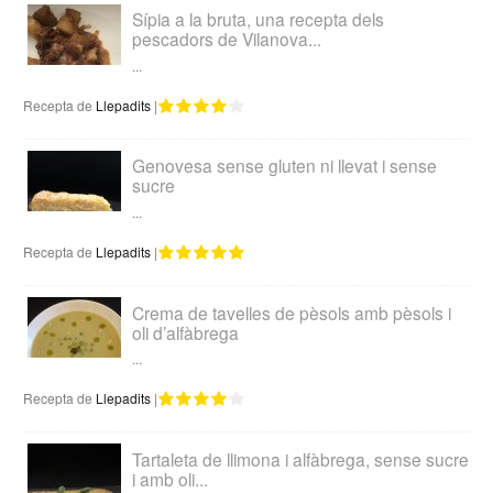
Sípia a la bruta, una recepta dels
pescadors de Vilanova...
...
Recepta de
Llepadits
|
Genovesa sense gluten ni llevat i sense
sucre
...
Recepta de
Llepadits
|
Crema de tavelles de pèsols amb pèsols i
oli d’alfàbrega
...
Recepta de
Llepadits
|
Tartaleta de llimona i alfàbrega, sense sucre
i amb oli...