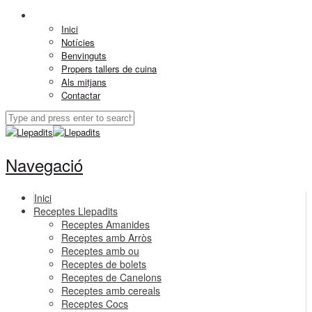
Inici
Notícies
Benvinguts
Propers tallers de cuina
Als mitjans
Contactar
Navegació
Inici
Receptes Llepadits
Receptes Amanides
Receptes amb Arròs
Receptes amb ou
Receptes de bolets
Receptes de Canelons
Receptes amb cereals
Receptes Cocs