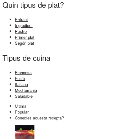
Quin tipus de plat?
Entrant
Ingredient
Postre
Primer plat
Segón plat
Tipus de cuina
Francesa
Fusió
Italiana
Mediterrània
Saludable
Última
Popular
Coneixes aquesta recepta?