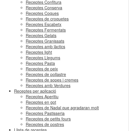
Receptes Confitura
Receptes Conserva
Receptes Coques
Receptes de croquetes
Receptes Escabetx
Receptes Fermentats
Receptes Gelats
Receptes Granissats
Receptes amb làctics
Receptes light
Receptes Llegums
Receptes Pasta
Receptes de peix
Receptes de pollastre
Receptes de sopes i cremes
Receptes amb Verdures
Receptes per aplicació
Receptes Aperitiu
Receptes en got
Receptes de Nadal que agradaran molt
Receptes Pastisseria
Receptes de petits fours
Receptes de postres
Llista de receptes