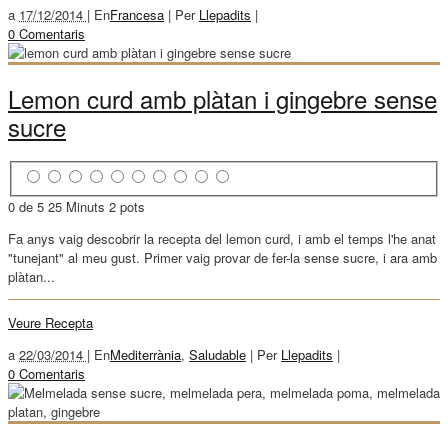
a
17/12/2014 |
En
Francesa
|
Per
Llepadits
|
0 Comentaris
Lemon curd amb plàtan i gingebre sense
sucre
0 de 5
25 Minuts
2 pots
Fa anys vaig descobrir la recepta del lemon curd, i amb el temps l'he anat
"tunejant" al meu gust. Primer vaig provar de fer-la sense sucre, i ara amb
plàtan...
Veure Recepta
a
22/03/2014 |
En
Mediterrània
,
Saludable
|
Per
Llepadits
|
0 Comentaris