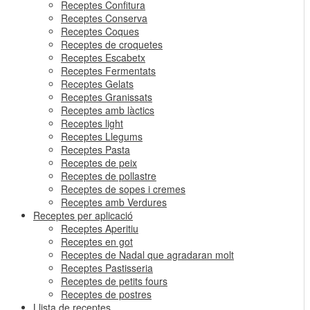
Receptes Confitura
Receptes Conserva
Receptes Coques
Receptes de croquetes
Receptes Escabetx
Receptes Fermentats
Receptes Gelats
Receptes Granissats
Receptes amb làctics
Receptes light
Receptes Llegums
Receptes Pasta
Receptes de peix
Receptes de pollastre
Receptes de sopes i cremes
Receptes amb Verdures
Receptes per aplicació
Receptes Aperitiu
Receptes en got
Receptes de Nadal que agradaran molt
Receptes Pastisseria
Receptes de petits fours
Receptes de postres
Llista de receptes