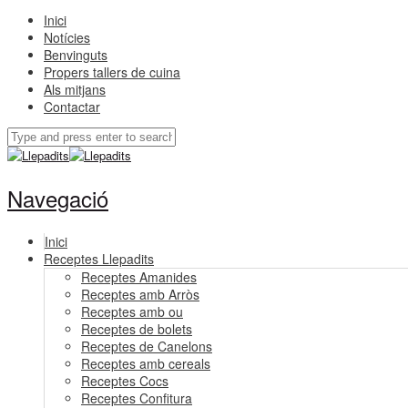
Inici
Notícies
Benvinguts
Propers tallers de cuina
Als mitjans
Contactar
Navegació
Inici
Receptes Llepadits
Receptes Amanides
Receptes amb Arròs
Receptes amb ou
Receptes de bolets
Receptes de Canelons
Receptes amb cereals
Receptes Cocs
Receptes Confitura