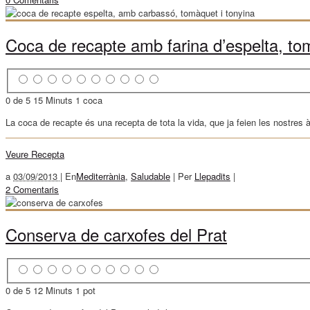
Coca de recapte amb farina d’espelta, to
0 de 5
15 Minuts
1 coca
La coca de recapte és una recepta de tota la vida, que ja feien les nostres àv
Veure Recepta
a
03/09/2013 |
En
Mediterrània
,
Saludable
|
Per
Llepadits
|
2 Comentaris
Conserva de carxofes del Prat
0 de 5
12 Minuts
1 pot