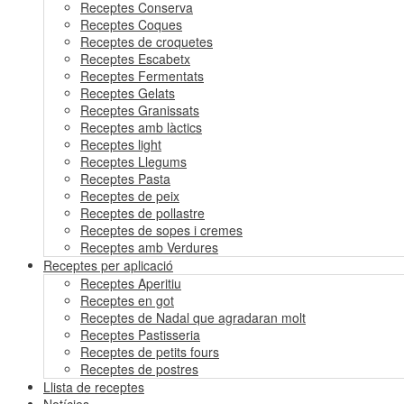
Receptes Conserva
Receptes Coques
Receptes de croquetes
Receptes Escabetx
Receptes Fermentats
Receptes Gelats
Receptes Granissats
Receptes amb làctics
Receptes light
Receptes Llegums
Receptes Pasta
Receptes de peix
Receptes de pollastre
Receptes de sopes i cremes
Receptes amb Verdures
Receptes per aplicació
Receptes Aperitiu
Receptes en got
Receptes de Nadal que agradaran molt
Receptes Pastisseria
Receptes de petits fours
Receptes de postres
Llista de receptes