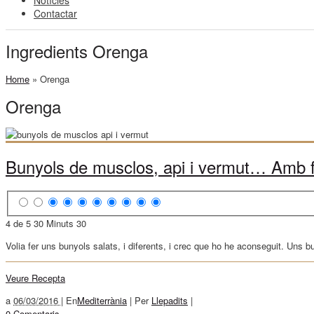
Notícies
Contactar
Ingredients Orenga
Home
»
Orenga
Orenga
Bunyols de musclos, api i vermut… Amb f
4 de 5
30 Minuts
30
Volia fer uns bunyols salats, i diferents, i crec que ho he aconseguit. Uns
Veure Recepta
a
06/03/2016 |
En
Mediterrània
|
Per
Llepadits
|
0 Comentaris