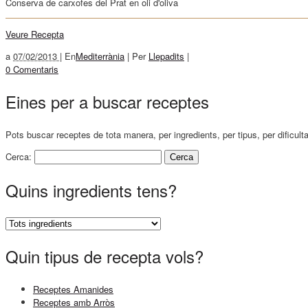
Conserva de carxofes del Prat en oli d'oliva
Veure Recepta
a
07/02/2013 |
En
Mediterrània
|
Per
Llepadits
|
0 Comentaris
Eines per a buscar receptes
Pots buscar receptes de tota manera, per ingredients, per tipus, per dificult
Cerca:
Quins ingredients tens?
Quin tipus de recepta vols?
Receptes Amanides
Receptes amb Arròs