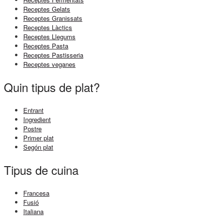
Receptes Gelats
Receptes Granissats
Receptes Làctics
Receptes Llegums
Receptes Pasta
Receptes Pastisseria
Receptes veganes
Quin tipus de plat?
Entrant
Ingredient
Postre
Primer plat
Segón plat
Tipus de cuina
Francesa
Fusió
Italiana