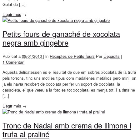
Gelat de […]
Llegir més
→
Petits fours de ganaché de xocolata
negra amb gingebre
Publicat a
08/01/2010 |
in
Receptes de Petits fours
Per
Llepadits
|
1 Comentari
Aquesta delicatessen és el resultat de que em sobrés xocolata de la trufa
pels torrons, tinc uns motlles tipus com madalenes metàlics pero mini, on
ja els havia recobert de xocolata per fer un soport de xocolata, la
cassoleta, el que veieu a la foto es tot xocolata, es menja tot. I a dins he
[…]
Llegir més
→
Tronc de Nadal amb crema de llimona i
trufa al praliné