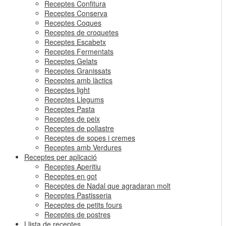
Receptes Confitura
Receptes Conserva
Receptes Coques
Receptes de croquetes
Receptes Escabetx
Receptes Fermentats
Receptes Gelats
Receptes Granissats
Receptes amb làctics
Receptes light
Receptes Llegums
Receptes Pasta
Receptes de peix
Receptes de pollastre
Receptes de sopes i cremes
Receptes amb Verdures
Receptes per aplicació
Receptes Aperitiu
Receptes en got
Receptes de Nadal que agradaran molt
Receptes Pastisseria
Receptes de petits fours
Receptes de postres
Llista de receptes