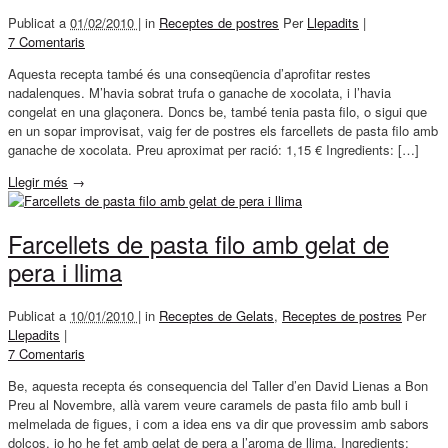
Publicat a
01/02/2010 |
in
Receptes de postres
Per
Llepadits
|
7 Comentaris
Aquesta recepta també és una conseqüencia d’aprofitar restes
nadalenques. M’havia sobrat trufa o ganache de xocolata, i l’havia
congelat en una glaçonera. Doncs be, també tenia pasta filo, o sigui que
en un sopar improvisat, vaig fer de postres els farcellets de pasta filo amb
ganache de xocolata. Preu aproximat per ració: 1,15 € Ingredients: […]
Llegir més
→
Farcellets de pasta filo amb gelat de
pera i llima
Publicat a
10/01/2010 |
in
Receptes de Gelats
,
Receptes de postres
Per
Llepadits
|
7 Comentaris
Be, aquesta recepta és consequencia del Taller d’en David Lienas a Bon
Preu al Novembre, allà varem veure caramels de pasta filo amb bull i
melmelada de figues, i com a idea ens va dir que provessim amb sabors
dolços, jo ho he fet amb gelat de pera a l’aroma de llima. Ingredients: