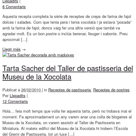
Llepadits
|
8 Comentaris
Aquesta recepta completa la sèrie de receptes de creps de farina de fajol
dolces i salades. Com que tenia pera i tenia xocolata i ja estava “posada”
amb la farina de fajol, doncs vaig fer una altra versió que també va
agradar molt. Es un bon postre o inclús berenar, lleuger i saborós. Preu
aproximat […]
Llegir més
→
Tarta Sacher del Taller de pastisseria del
Museu de la Xocolata
Publicat a
26/02/2010 |
in
Receptes de pastisseria
,
Receptes de postres
Per
Llepadits
|
12 Comentaris
Hola… feia molt temps que volia fer aquesta tarta, però no trobava mai el
moment. Fa aproximadament un any varem anar una colla de blogaires al
Museu de la Xocolata, on varem assistir al Taller de Pastisseria en
Miniatura. Al mateix edifici del Museu de la Xocolata hi trobem l’Escola
del Gremi de Pastisseria, tot un luxe […]