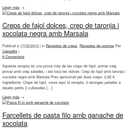
Llegir més
→
Creps de fajol dolces, crep de taronja i
xocolata negra amb Marsala
Publicat a
17/02/2010 |
in
Receptes de creps
,
Receptes de postres
Per
Llepadits
|
6 Comentaris
Aquesta recepta és una prova més de les creps de fajol, primer vaig
provar amb crep salades, i ara toca les dolces: Crep de fajol amb taronja i
xocolata negra amb Marsala Preu aproximat per dues creps: 2,82 €
Ingredients: Creps de fajol, veure aquí la recepta. 2 taronges pelades a
dauets petits 2 cullerades […]
Llegir més
→
Farcellets de pasta filo amb ganache de
xocolata