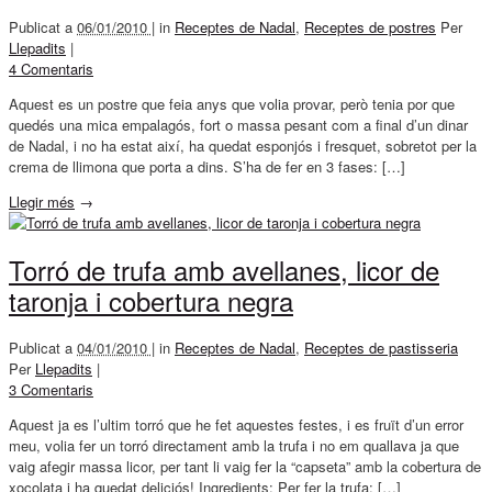
Publicat a
06/01/2010 |
in
Receptes de Nadal
,
Receptes de postres
Per
Llepadits
|
4 Comentaris
Aquest es un postre que feia anys que volia provar, però tenia por que
quedés una mica empalagós, fort o massa pesant com a final d’un dinar
de Nadal, i no ha estat així, ha quedat esponjós i fresquet, sobretot per la
crema de llimona que porta a dins. S’ha de fer en 3 fases: […]
Llegir més
→
Torró de trufa amb avellanes, licor de
taronja i cobertura negra
Publicat a
04/01/2010 |
in
Receptes de Nadal
,
Receptes de pastisseria
Per
Llepadits
|
3 Comentaris
Aquest ja es l’ultim torró que he fet aquestes festes, i es fruït d’un error
meu, volia fer un torró directament amb la trufa i no em quallava ja que
vaig afegir massa licor, per tant li vaig fer la “capseta” amb la cobertura de
xocolata i ha quedat deliciós! Ingredients: Per fer la trufa: […]