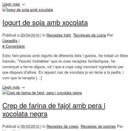
Llegir més
→
Iogurt de soja amb xocolata
Publicat a
20/04/2010 |
in
Receptes light
,
Tècniques de cuina
Per
Llepadits
|
8 Comentaris
Estic fent proves amb iogurts de diferents llets i gustos, he trobat un llibre
francès, “Yaourts inratables” que te unes receptes fantàstiques, he
començat a fer-ne alguns, tot i que a cops vaig canviant ingredients per
que disposo d’altres. En aquest cas de xocolata jo en tenia a la pedra, i
com que la recepta […]
Llegir més
→
Crep de farina de fajol amb pera i
xocolata negra
Publicat a
05/03/2010 |
in
Receptes de creps
,
Receptes de postres
Per