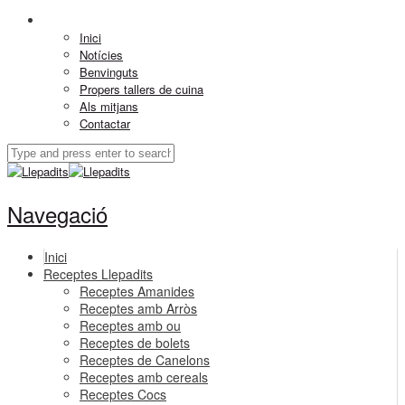
Inici
Notícies
Benvinguts
Propers tallers de cuina
Als mitjans
Contactar
Navegació
Inici
Receptes Llepadits
Receptes Amanides
Receptes amb Arròs
Receptes amb ou
Receptes de bolets
Receptes de Canelons
Receptes amb cereals
Receptes Cocs