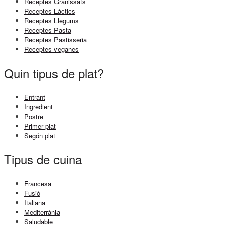
Receptes Granissats
Receptes Làctics
Receptes Llegums
Receptes Pasta
Receptes Pastisseria
Receptes veganes
Quin tipus de plat?
Entrant
Ingredient
Postre
Primer plat
Segón plat
Tipus de cuina
Francesa
Fusió
Italiana
Mediterrània
Saludable