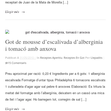
receptari de Juan de la Mata de Morella […]
Llegir més
→
Got de mousse d’escalivada d’alberginia
i tomacó amb anxova
Publicat A
31/05/2010 |
In
Receptes Aperitiu
,
Receptes En Got
Per
Llepadits
|
15 Comentaris
Preu aproximat per ració: 0,23 € Ingredients per a 6 gots: 1 albergínia
escalivada Formatge d’untar tipus Philadelphia 6 tomacons escalivats
1 culleradeta d’agar agar sal pebre 6 anxoves Elaboració: Es tritura la
meitat del formatge amb l’albergínia, deixatem en un cassó una mica
de llet i l’agar agar. Ho barregem tot, corregim de sal […]
Llegir més
→