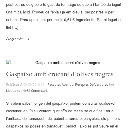
postres, és dolç però té gust de formatge de cabra i també de iogurt,
una mica àcid. Proveu de fer-la i ja em dieu si per postres o per
entrant. Preu aproximat per ració: 0,61 € Ingredients: Per al iogurt de
llet […]
Llegir més
→
Gaspatxo amb crocant d’olives negres
Publicat A
09/06/2010 |
In
Receptes Aperitiu
,
Receptes De Verdures
Per
Llepadits
|
32 Comentaris
Si volem saber l’origen del gaspatxo, podem consultar qualsevol
diccionari en línia i veurem que: “És de ressaltar que fins i tot a
l’arribada del tomàquet i del pebrot a terres espanyoles, els primers
gaspatxos no posseïen tomàquet i pebrot i això es pot veure en el