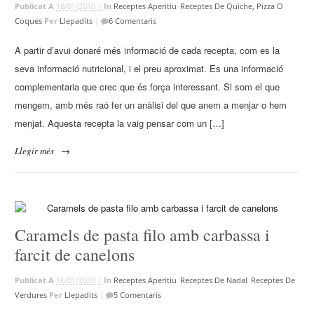
Publicat A
18/01/2010 |
In
Receptes Aperitiu
,
Receptes De Quiche, Pizza O
Coques
Per
Llepadits
|
6 Comentaris
A partir d’avui donaré més informació de cada recepta, com es la
seva informació nutricional, i el preu aproximat. Es una informació
complementaria que crec que és força interessant. Si som el que
mengem, amb més raó fer un anàlisi del que anem a menjar o hem
menjat. Aquesta recepta la vaig pensar com un […]
Llegir més
→
Caramels de pasta filo amb carbassa i
farcit de canelons
Publicat A
16/01/2010 |
In
Receptes Aperitiu
,
Receptes De Nadal
,
Receptes De
Verdures
Per
Llepadits
|
5 Comentaris