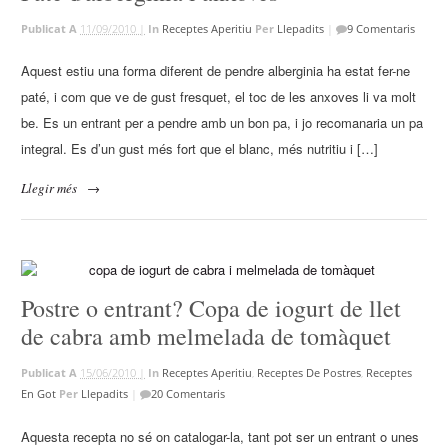
Publicat A
11/09/2010 |
In
Receptes Aperitiu
Per
Llepadits
|
9 Comentaris
Aquest estiu una forma diferent de pendre alberginia ha estat fer-ne
paté, i com que ve de gust fresquet, el toc de les anxoves li va molt
be. Es un entrant per a pendre amb un bon pa, i jo recomanaria un pa
integral. Es d’un gust més fort que el blanc, més nutritiu i […]
Llegir més
→
Postre o entrant? Copa de iogurt de llet
de cabra amb melmelada de tomàquet
Publicat A
15/06/2010 |
In
Receptes Aperitiu
,
Receptes De Postres
,
Receptes
En Got
Per
Llepadits
|
20 Comentaris
Aquesta recepta no sé on catalogar-la, tant pot ser un entrant o unes