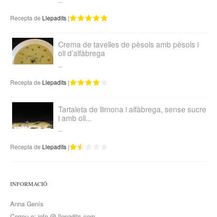
...
Recepta de
Llepadits
|
Crema de tavelles de pèsols amb pèsols i
oli d’alfàbrega
...
Recepta de
Llepadits
|
Tartaleta de llimona i alfàbrega, sense sucre
i amb oli...
...
Recepta de
Llepadits
|
INFORMACIÓ
Anna Genís
Correu-e: info @ llepadits.com