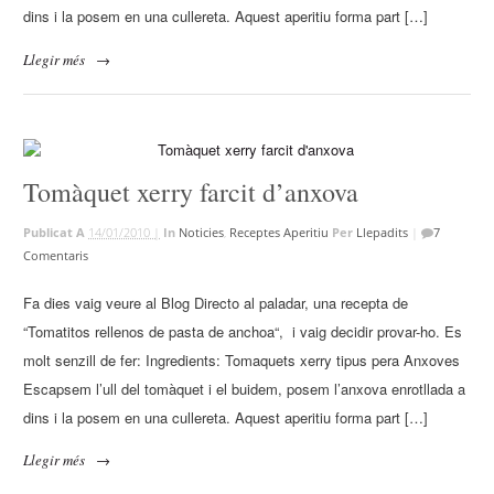
dins i la posem en una cullereta. Aquest aperitiu forma part […]
Llegir més
→
Tomàquet xerry farcit d’anxova
Publicat A
14/01/2010 |
In
Noticies
,
Receptes Aperitiu
Per
Llepadits
|
7
Comentaris
Fa dies vaig veure al Blog Directo al paladar, una recepta de
“Tomatitos rellenos de pasta de anchoa“, i vaig decidir provar-ho. Es
molt senzill de fer: Ingredients: Tomaquets xerry tipus pera Anxoves
Escapsem l’ull del tomàquet i el buidem, posem l’anxova enrotllada a
dins i la posem en una cullereta. Aquest aperitiu forma part […]
Llegir més
→