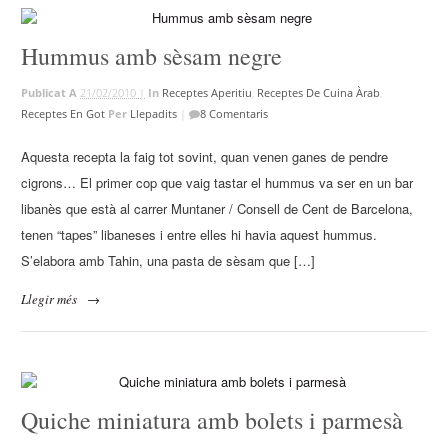
Hummus amb sèsam negre
Publicat A
21/02/2010 |
In
Receptes Aperitiu
,
Receptes De Cuina Àrab
,
Receptes En Got
Per
Llepadits
|
8 Comentaris
Aquesta recepta la faig tot sovint, quan venen ganes de pendre
cigrons… El primer cop que vaig tastar el hummus va ser en un bar
libanès que està al carrer Muntaner / Consell de Cent de Barcelona,
tenen “tapes” libaneses i entre elles hi havia aquest hummus.
S’elabora amb Tahin, una pasta de sèsam que […]
Llegir més
→
Quiche miniatura amb bolets i parmesà