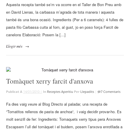
Aquesta recepta també se’m va ocorre en el Taller de Bon Preu amb
en David Lienas, la carbassa m’agrada de tota manera i aquesta
també és una bona ocasió. Ingredients (Per a 6 caramels): 4 fulles de
pasta filo Carbassa cuita al forn, al gust, jo en poso força Farcit de
canelons Elaboració: Posem la […]
Llegir més
→
Tomàquet xerry farcit d'anxova
Publicat A
14/01/2010 |
In
Receptes Aperitiu
Per
Llepadits
|
7 Comentaris
Fa dies vaig veure al Blog Directo al paladar, una recepta de
“Tomatitos rellenos de pasta de anchoa“, i vaig decidir provar-ho. Es
molt senzill de fer: Ingredients: Tomaquets xerry tipus pera Anxoves
Escapsem l’ull del tomàquet i el buidem, posem l’anxova enrotllada a