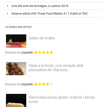
Una cita amb els formatges, a Lactium 2019
Desena edició d’All Those Food Market, 6 i 7 d’abril al TNC
ÚLTIMES RECEPTES
Gelea de fruites
...
Recepta de
Llepadits
|
Sípia a la bruta, una recepta dels
pescadors de Vilanova...
...
Recepta de
Llepadits
|
Genovesa sense gluten ni llevat i sense
sucre