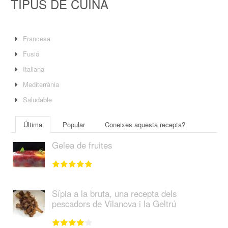
TIPUS DE CUINA
Francesa
Fusió
Italiana
Mediterrània
Saludable
Última
Popular
Coneixes aquesta recepta?
Gelea de fruites
Sípia a la bruta, una recepta dels
pescadors de Vilanova i la Geltrú