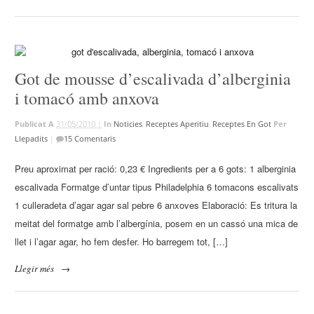
Got de mousse d’escalivada d’alberginia
i tomacó amb anxova
Publicat A
31/05/2010 |
In
Noticies
,
Receptes Aperitiu
,
Receptes En Got
Per
Llepadits
|
15 Comentaris
Preu aproximat per ració: 0,23 € Ingredients per a 6 gots: 1 alberginia
escalivada Formatge d’untar tipus Philadelphia 6 tomacons escalivats
1 culleradeta d’agar agar sal pebre 6 anxoves Elaboració: Es tritura la
meitat del formatge amb l’albergínia, posem en un cassó una mica de
llet i l’agar agar, ho fem desfer. Ho barregem tot, […]
Llegir més
→