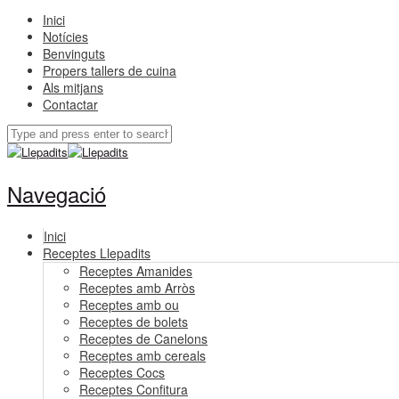
Inici
Notícies
Benvinguts
Propers tallers de cuina
Als mitjans
Contactar
Navegació
Inici
Receptes Llepadits
Receptes Amanides
Receptes amb Arròs
Receptes amb ou
Receptes de bolets
Receptes de Canelons
Receptes amb cereals
Receptes Cocs
Receptes Confitura