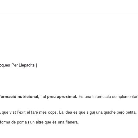
coques
Per
Llepadits
|
formació nutricional,
i el
preu aproximat.
Es una informació complementari
que vist l’èxit el faré més cops. La idea es que sigui una quiche però petita.
 forma de poma i un altre que és una flanera.