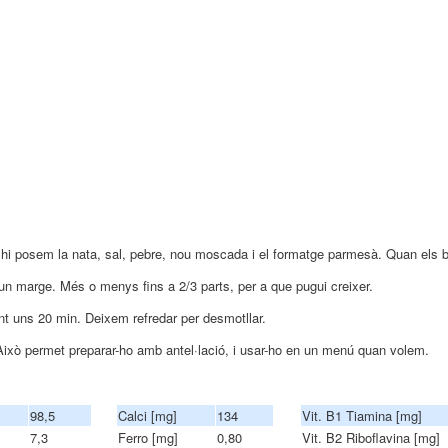
 hi posem la nata, sal, pebre, nou moscada i el formatge parmesà. Quan els bo
un marge. Més o menys fins a 2/3 parts, per a que pugui creixer.
nt uns 20 min. Deixem refredar per desmotllar.
ixò permet preparar-ho amb antel·lació, i usar-ho en un menú quan volem.
98,5
Calci [mg]
134
Vit. B1 Tiamina [mg]
7,3
Ferro [mg]
0,80
Vit. B2 Riboflavina [mg]