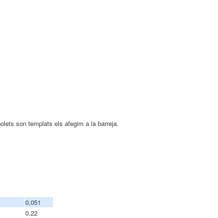
lets son templats els afegim a la barreja.
0,051
0,22