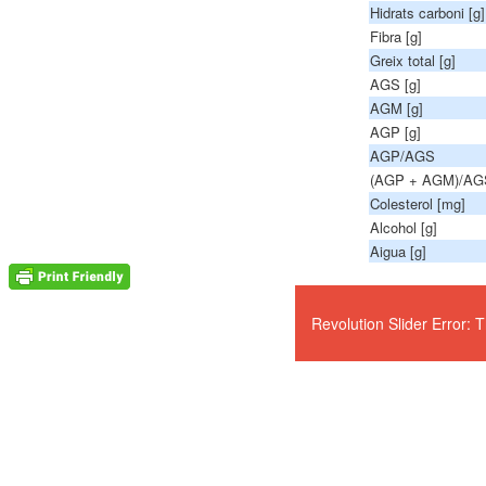
Hidrats carboni [g]
Fibra [g]
Greix total [g]
AGS [g]
AGM [g]
AGP [g]
AGP/AGS
(AGP + AGM)/AG
Colesterol [mg]
Alcohol [g]
Aigua [g]
Revolution Slider Error: