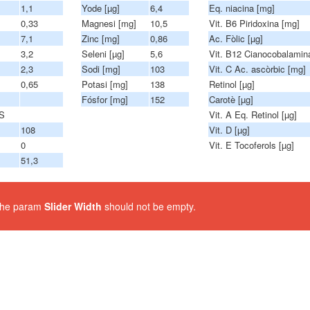
1,1
Yode [µg]
6,4
Eq. niacina [mg]
0,33
Magnesi [mg]
10,5
Vit. B6 Piridoxina [mg]
7,1
Zinc [mg]
0,86
Ac. Fòlic [µg]
3,2
Seleni [µg]
5,6
Vit. B12 Cianocobalamina
2,3
Sodi [mg]
103
Vit. C Ac. ascòrbic [mg]
0,65
Potasi [mg]
138
Retinol [µg]
Fósfor [mg]
152
Carotè [µg]
S
Vit. A Eq. Retinol [µg]
108
Vit. D [µg]
0
Vit. E Tocoferols [µg]
51,3
 The param
Slider Width
should not be empty.