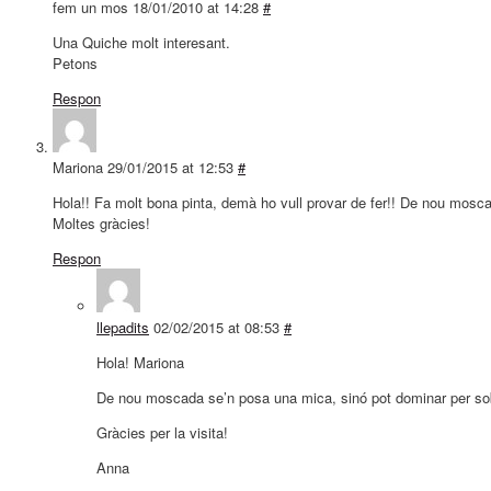
fem un mos
18/01/2010 at 14:28
#
Una Quiche molt interesant.
Petons
Respon
Mariona
29/01/2015 at 12:53
#
Hola!! Fa molt bona pinta, demà ho vull provar de fer!! De nou mosc
Moltes gràcies!
Respon
llepadits
02/02/2015 at 08:53
#
Hola! Mariona
De nou moscada se’n posa una mica, sinó pot dominar per sobre
Gràcies per la visita!
Anna