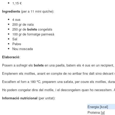
1,15 €
Ingredients
(per a 11 mini quiche):
4 ous
200 gr de nata
250 gr de
bolets
congelats
100 gr de formatge parmesà
Sal
Pebre
Nou moscada
Elaboració
:
Posem a sofregir els
bolets
en una paella, batem els 4 ous en un recipient,
Emplenem els motlles, anant en compte de no arribar fins dalt sino deixant 
Escalfem el forn a 180 ºC, preparem una safata, per coure els motlles, dura
Ho podem congelar dins del motlle, i el descongelem quan ho necessitem. A
Informació nutricional
(per unitat):
Energia [kcal]
Proteina [g]