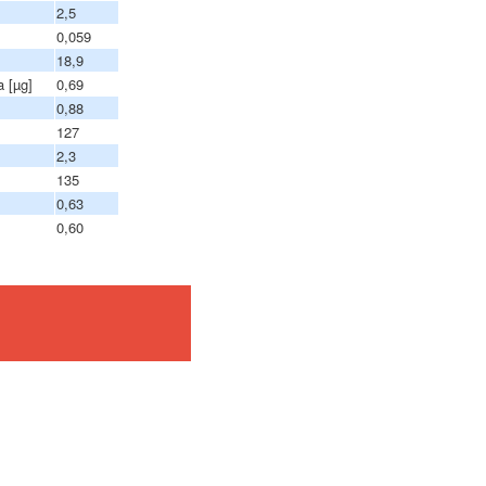
2,5
0,059
18,9
 [µg]
0,69
0,88
127
2,3
135
0,63
0,60