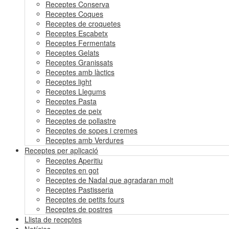
Receptes Conserva
Receptes Coques
Receptes de croquetes
Receptes Escabetx
Receptes Fermentats
Receptes Gelats
Receptes Granissats
Receptes amb làctics
Receptes light
Receptes Llegums
Receptes Pasta
Receptes de peix
Receptes de pollastre
Receptes de sopes i cremes
Receptes amb Verdures
Receptes per aplicació
Receptes Aperitiu
Receptes en got
Receptes de Nadal que agradaran molt
Receptes Pastisseria
Receptes de petits fours
Receptes de postres
Llista de receptes