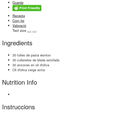
Guarda
Recepta
Com fer
Valoració
Text size
Ingredients
30 fulles de pasta wonton
30 culleretes de bleda estofada
30 anxoves en oli d'oliva
Oli d'oliva verge extra
Nutrition Info
Instruccions