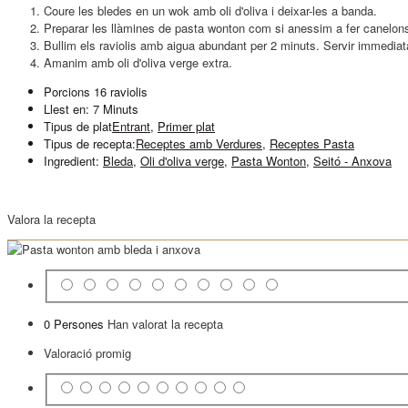
Coure les bledes en un wok amb oli d'oliva i deixar-les a banda.
Preparar les llàmines de pasta wonton com si anessim a fer canelon
Bullim els raviolis amb aigua abundant per 2 minuts. Servir immedia
Amanim amb oli d'oliva verge extra.
Porcions
16 raviolis
Llest en:
7 Minuts
Tipus de plat
Entrant
,
Primer plat
Tipus de recepta:
Receptes amb Verdures
,
Receptes Pasta
Ingredient:
Bleda
,
Oli d'oliva verge
,
Pasta Wonton
,
Seitó - Anxova
Valora la recepta
0 Persones
Han valorat la recepta
Valoració promig