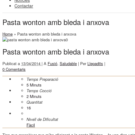
Notícies
Contactar
Pasta wonton amb bleda i anxova
Home
»
Pasta wonton amb bleda i anxova
Pasta wonton amb bleda i anxova
Publicat a
13/04/2014 |
A
Fusió
,
Saludable
|
Per
Llepadits
|
0 Comentaris
Temps Preparació
5
Minuts
Temps Cocció
2
Minuts
Quantitat
16
Nivell de Dificultat
Fàcil
Tinc que reconèixer que m’he aficionat a la pasta Wonton… fa uns dies vai