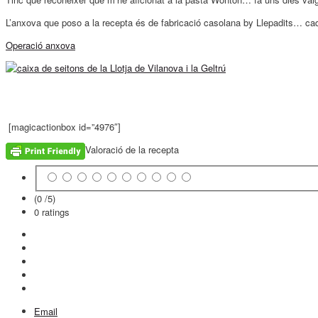
L’anxova que poso a la recepta és de fabricació casolana by Llepadits… c
Operació anxova
[magicactionbox id=”4976″]
Valoració de la recepta
(0 /
5
)
0
ratings
Email