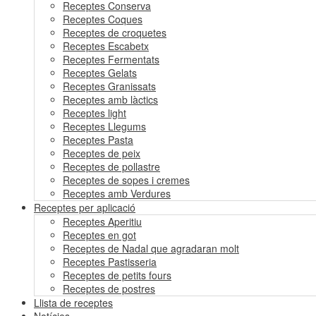
Receptes Conserva
Receptes Coques
Receptes de croquetes
Receptes Escabetx
Receptes Fermentats
Receptes Gelats
Receptes Granissats
Receptes amb làctics
Receptes light
Receptes Llegums
Receptes Pasta
Receptes de peix
Receptes de pollastre
Receptes de sopes i cremes
Receptes amb Verdures
Receptes per aplicació
Receptes Aperitiu
Receptes en got
Receptes de Nadal que agradaran molt
Receptes Pastisseria
Receptes de petits fours
Receptes de postres
Llista de receptes