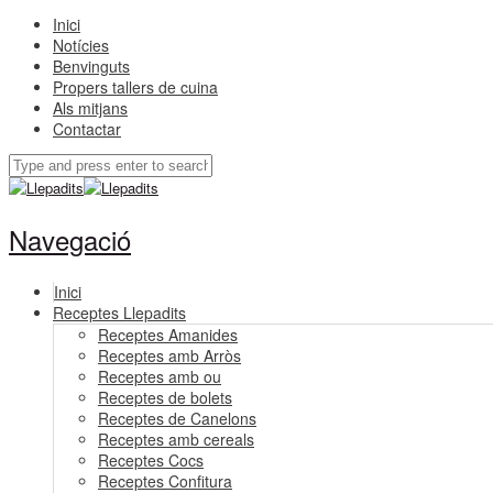
Inici
Notícies
Benvinguts
Propers tallers de cuina
Als mitjans
Contactar
Navegació
Inici
Receptes Llepadits
Receptes Amanides
Receptes amb Arròs
Receptes amb ou
Receptes de bolets
Receptes de Canelons
Receptes amb cereals
Receptes Cocs
Receptes Confitura