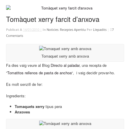
Tomàquet xerry farcit d’anxova
Publicat A
14/01/2010 |
In
Noticies
,
Receptes Aperitiu
Per
Llepadits
|
7
Comentaris
Tomaquet xerry amb anxova
Fa dies vaig veure al Blog
Directo al paladar,
una recepta de
“
Tomatitos rellenos de pasta de anchoa
“, i vaig decidir provar-ho.
Es molt senzill de fer:
Ingredients:
Tomaquets xerry
tipus pera
Anxoves