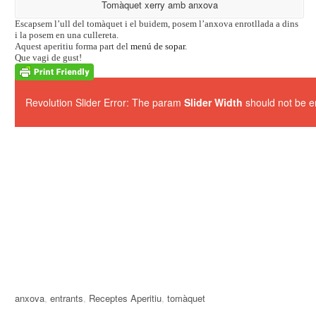
Tomàquet xerry amb anxova
Escapsem l’ull del tomàquet i el buidem, posem l’anxova enrotllada a dins
i la posem en una cullereta.
Aquest aperitiu forma part del
menú de sopar
.
Que vagi de gust!
Revolution Slider Error: The param
Slider Width
should not be e
anxova
,
entrants
,
Receptes Aperitiu
,
tomàquet