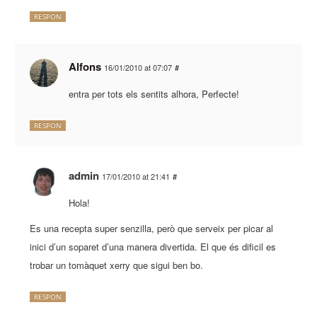
RESPON
Alfons
16/01/2010 at 07:07
#
entra per tots els sentits alhora, Perfecte!
RESPON
admin
17/01/2010 at 21:41
#
Hola!
Es una recepta super senzilla, però que serveix per picar al
inici d’un soparet d’una manera divertida. El que és dificil es
trobar un tomàquet xerry que sigui ben bo.
RESPON