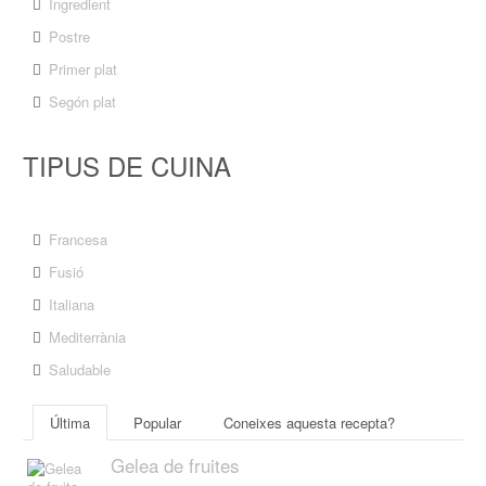
Ingredient
Postre
Primer plat
Segón plat
TIPUS DE CUINA
Francesa
Fusió
Italiana
Mediterrània
Saludable
Última
Popular
Coneixes aquesta recepta?
Gelea de fruites