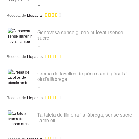
...
Recepta de
Llepadits
|
Genovesa sense gluten ni llevat i sense
sucre
...
Recepta de
Llepadits
|
Crema de tavelles de pèsols amb pèsols i
oli d’alfàbrega
...
Recepta de
Llepadits
|
Tartaleta de llimona i alfàbrega, sense sucre
i amb oli...
...
Recepta de
Llepadits
|