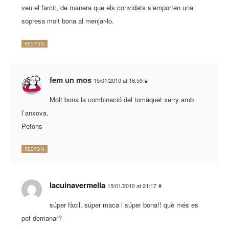
veu el farcit, de manera que els convidats s’emporten una
sopresa molt bona al menjar-lo.
RESPON
fem un mos
15/01/2010 at 16:59
#
Molt bona la combinació del tomàquet xerry amb
l`anxova.
Petons
RESPON
lacuinavermella
15/01/2010 at 21:17
#
súper fàcil, súper maca i súper bona!! què més es
pot demanar?