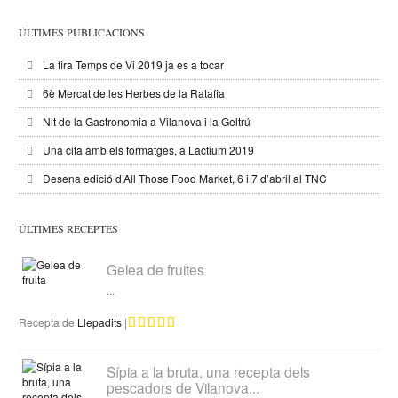
ÚLTIMES PUBLICACIONS
La fira Temps de Vi 2019 ja es a tocar
6è Mercat de les Herbes de la Ratafia
Nit de la Gastronomia a Vilanova i la Geltrú
Una cita amb els formatges, a Lactium 2019
Desena edició d’All Those Food Market, 6 i 7 d’abril al TNC
ÚLTIMES RECEPTES
Gelea de fruites
...
Recepta de
Llepadits
|
Sípia a la bruta, una recepta dels
pescadors de Vilanova...