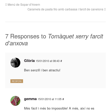
Menú de Sopar d’hivern
Caramels de pasta filo amb carbassa i farcit de canelons
7 Responses to
Tomàquet xerry farcit
d’anxova
Glòria
15/01/2010 at 08:43
#
Ben senzill i ben atractiu!
RESPON
gemma
15/01/2010 at 11:05
#
Més fàcil i més bo impossible! A més, així no es