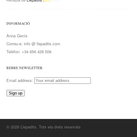
INFORMACIÓ
Anna Genís
Correu-e: info @ llepadits.com
Telèfon: +34 656 428 506
REBRE NEWSLETTER
Email address:
© 2026 Llepadits. Tots ela drets reservats