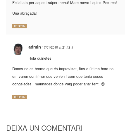
Felicitats per aquest súper menú! Mare meva i quins Postres!
Una abraçada!
RESPON
admin
17/01/2010 at 21:42
#
Hola cuinetes!
Doncs no es broma que és improvisat, fins a última hora no
em varen confirmar que venien i com que tenia coses
congelades i marinades doncs vaig poder anar fent. 😉
RESPON
DEIXA UN COMENTARI