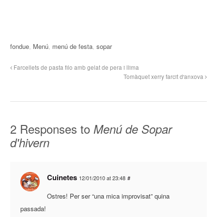
fondue
,
Menú
,
menú de festa
,
sopar
Farcellets de pasta filo amb gelat de pera i llima
Tomàquet xerry farcit d'anxova
2 Responses to
Menú de Sopar
d'hivern
Cuinetes
12/01/2010 at 23:48
#
Ostres! Per ser “una mica improvisat” quina
passada!