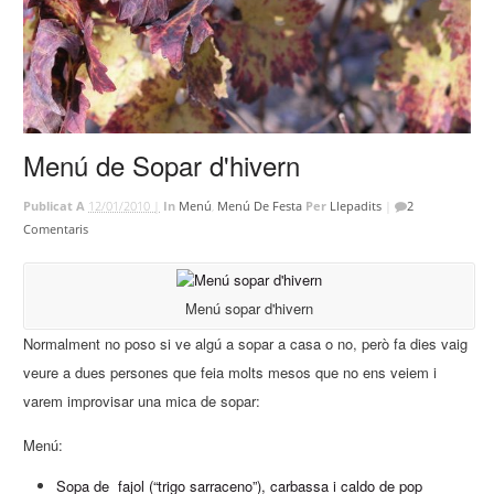
Menú de Sopar d'hivern
Publicat A
12/01/2010 |
In
Menú
,
Menú De Festa
Per
Llepadits
|
2
Comentaris
Menú sopar d'hivern
Normalment no poso si ve algú a sopar a casa o no, però fa dies vaig
veure a dues persones que feia molts mesos que no ens veiem i
varem improvisar una mica de sopar:
Menú:
Sopa de fajol (“trigo sarraceno”), carbassa i caldo de pop