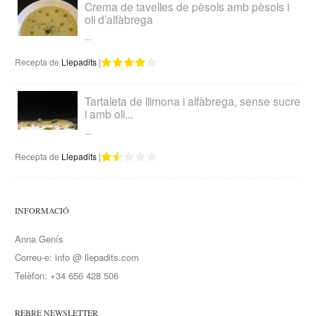
Crema de tavelles de pèsols amb pèsols i
oli d’alfàbrega
...
Recepta de
Llepadits
|
Tartaleta de llimona i alfàbrega, sense sucre
i amb oli...
...
Recepta de
Llepadits
|
INFORMACIÓ
Anna Genís
Correu-e: info @ llepadits.com
Telèfon: +34 656 428 506
REBRE NEWSLETTER