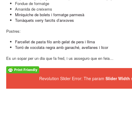
Fondue de formatge
Amanida de creixems
Miniquiche de bolets i formatge parmesà
Tomàquets xerry farcits d’anxoves
Postres:
Farcellet de pasta filo amb gelat de pera i llima
Torró de xocolata negra amb ganaché, avellanes i licor
Es un sopar per un dia que fa fred, i us asseguro que en feia…
Revolution Slider Error: The param
Slider Width
s