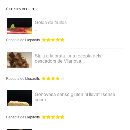
ÚLTIMES RECEPTES
Gelea de fruites
...
Recepta de
Llepadits
|
Sípia a la bruta, una recepta dels
pescadors de Vilanova...
...
Recepta de
Llepadits
|
Genovesa sense gluten ni llevat i sense
sucre
...
Recepta de
Llepadits
|