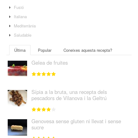
Fusió
Italiana
Mediterrània
Saludable
Última
Popular
Coneixes aquesta recepta?
Gelea de fruites
Sípia a la bruta, una recepta dels
pescadors de Vilanova i la Geltrú
Genovesa sense gluten ni llevat i sense
sucre