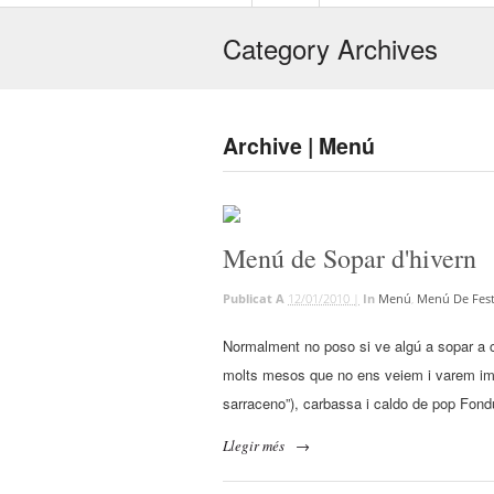
Category Archives
Archive | Menú
Menú de Sopar d'hivern
Publicat A
12/01/2010 |
In
Menú
,
Menú De Fes
Normalment no poso si ve algú a sopar a c
molts mesos que no ens veiem i varem imp
sarraceno”), carbassa i caldo de pop Fon
Llegir més
→