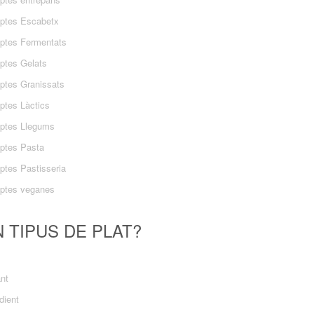
ptes Escabetx
ptes Fermentats
ptes Gelats
ptes Granissats
ptes Làctics
ptes Llegums
ptes Pasta
ptes Pastisseria
ptes veganes
 TIPUS DE PLAT?
ant
dient