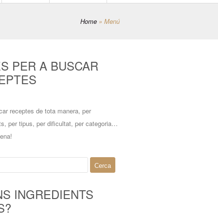
Home
»
Menú
ES PER A BUSCAR
EPTES
car receptes de tota manera, per
ts, per tipus, per dificultat, per categoria…
mena!
NS INGREDIENTS
S?