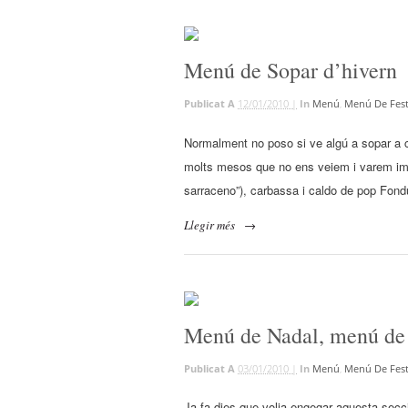
Menú de Sopar d’hivern
Publicat A
12/01/2010 |
In
Menú
,
Menú De Fes
Normalment no poso si ve algú a sopar a c
molts mesos que no ens veiem i varem imp
sarraceno”), carbassa i caldo de pop Fon
Llegir més
→
Menú de Nadal, menú de 
Publicat A
03/01/2010 |
In
Menú
,
Menú De Fes
Ja fa dies que volia engegar aquesta secci