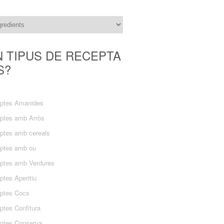
N TIPUS DE RECEPTA
S?
ptes Amanides
ptes amb Arròs
ptes amb cereals
ptes amb ou
ptes amb Verdures
ptes Aperitiu
ptes Cocs
ptes Confitura
ptes Conserva