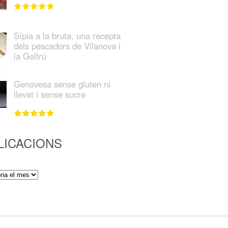
Sípia a la bruta, una recepta
dels pescadors de Vilanova i
la Geltrú
Genovesa sense gluten ni
llevat i sense sucre
LICACIONS
ions