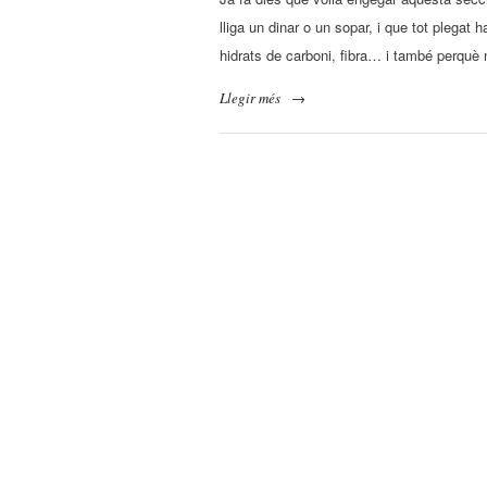
lliga un dinar o un sopar, i que tot plega
hidrats de carboni, fibra… i també perquè
Llegir més
→