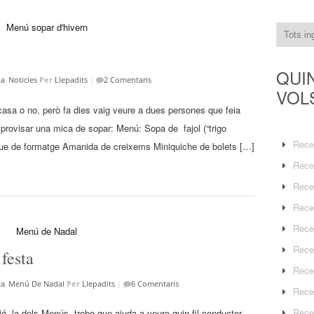
QUI
ta
,
Noticies
Per
Llepadits
|
2 Comentaris
VOL
asa o no, però fa dies vaig veure a dues persones que feia
rovisar una mica de sopar: Menú: Sopa de fajol (“trigo
Rece
due de formatge Amanida de creixems Miniquiche de bolets […]
Rece
Rece
Rece
Rece
Rece
festa
Rece
ta
,
Menú De Nadal
Per
Llepadits
|
6 Comentaris
Rece
Rece
ó, la dels Menús, trobo que ajuda a veure quin fil conductor