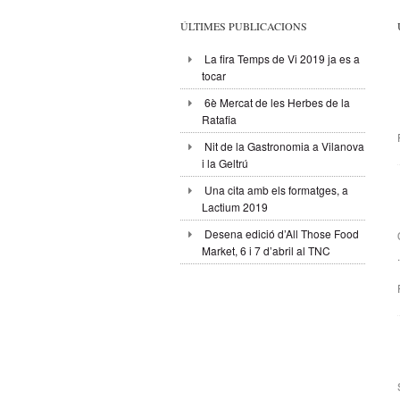
ÚLTIMES PUBLICACIONS
La fira Temps de Vi 2019 ja es a
tocar
6è Mercat de les Herbes de la
Ratafia
Nit de la Gastronomia a Vilanova
i la Geltrú
Una cita amb els formatges, a
Lactium 2019
Desena edició d’All Those Food
Market, 6 i 7 d’abril al TNC
.