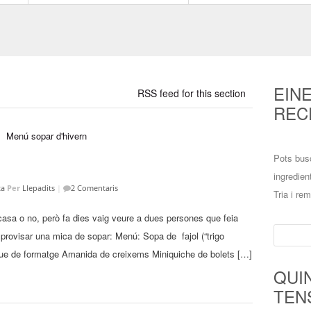
EIN
RSS feed for this section
REC
Pots bus
ingredien
ta
Per
Llepadits
|
2 Comentaris
Tria i re
asa o no, però fa dies vaig veure a dues persones que feia
Cerca:
rovisar una mica de sopar: Menú: Sopa de fajol (“trigo
due de formatge Amanida de creixems Miniquiche de bolets […]
QUI
TEN