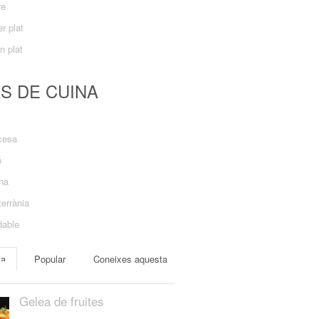
re
r plat
n plat
US DE CUINA
cesa
ó
ana
errània
dable
ma
Popular
Coneixes aquesta
Gelea de fruites