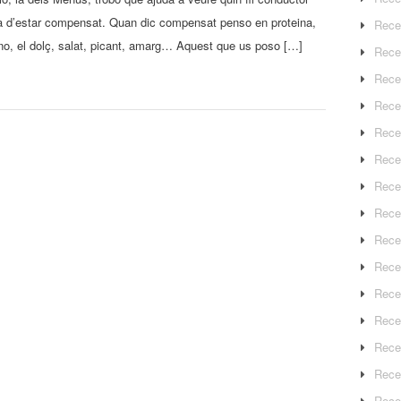
t ha d’estar compensat. Quan dic compensat penso en proteina,
Rece
 no, el dolç, salat, picant, amarg… Aquest que us poso […]
Rece
Rece
Recep
Rece
Rece
Rece
Recep
Rece
Rece
Rece
Rece
Rece
Rece
Rece