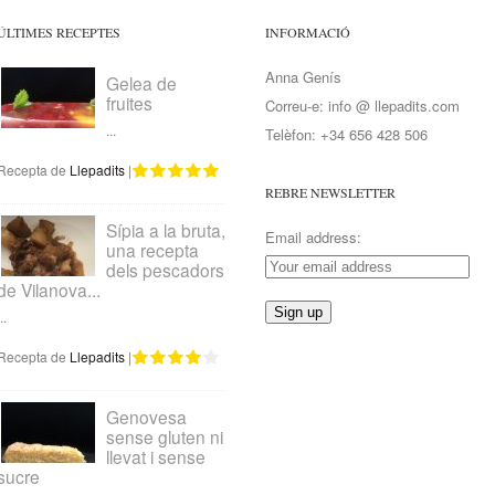
ÚLTIMES RECEPTES
INFORMACIÓ
Anna Genís
Gelea de
fruites
Correu-e: info @ llepadits.com
...
Telèfon: +34 656 428 506
Recepta de
Llepadits
|
REBRE NEWSLETTER
Sípia a la bruta,
Email address:
una recepta
dels pescadors
de Vilanova...
..
Recepta de
Llepadits
|
Genovesa
sense gluten ni
llevat i sense
sucre