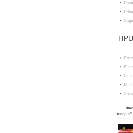
Post
Prime
Segó
TIP
Fran
Fusi
Itali
Medit
Salu
Últi
recepta?