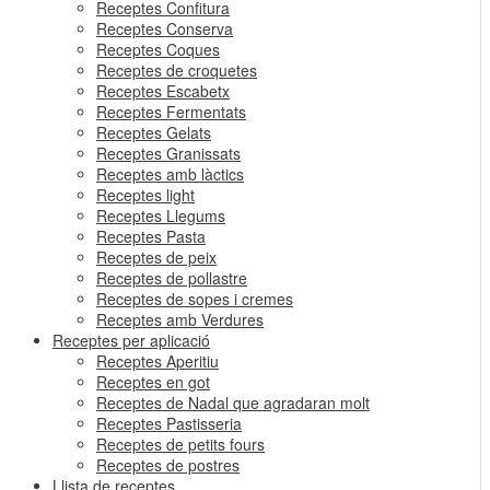
Receptes Confitura
Receptes Conserva
Receptes Coques
Receptes de croquetes
Receptes Escabetx
Receptes Fermentats
Receptes Gelats
Receptes Granissats
Receptes amb làctics
Receptes light
Receptes Llegums
Receptes Pasta
Receptes de peix
Receptes de pollastre
Receptes de sopes i cremes
Receptes amb Verdures
Receptes per aplicació
Receptes Aperitiu
Receptes en got
Receptes de Nadal que agradaran molt
Receptes Pastisseria
Receptes de petits fours
Receptes de postres
Llista de receptes