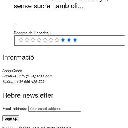
sense sucre i amb oli...
...
Recepta de
Llepadits
|
Informació
Anna Genís
Correu-e: info @ llepadits.com
Telèfon: +34 656 428 506
Rebre newsletter
Email address:
© 2026 Llepadits. Tots ela drets reservats