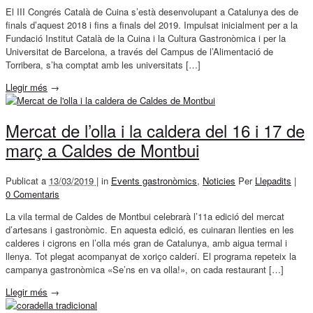
El III Congrés Català de Cuina s’està desenvolupant a Catalunya des de
finals d’aquest 2018 i fins a finals del 2019. Impulsat inicialment per a la
Fundació Institut Català de la Cuina i la Cultura Gastronòmica i per la
Universitat de Barcelona, a través del Campus de l’Alimentació de
Torribera, s’ha comptat amb les universitats […]
Llegir més
→
Mercat de l’olla i la caldera del 16 i 17 de
març a Caldes de Montbui
Publicat a
13/03/2019 |
in
Events gastronòmics
,
Noticies
Per
Llepadits
|
0 Comentaris
La vila termal de Caldes de Montbui celebrarà l’11a edició del mercat
d’artesans i gastronòmic. En aquesta edició, es cuinaran llenties en les
calderes i cigrons en l’olla més gran de Catalunya, amb aigua termal i
llenya. Tot plegat acompanyat de xoriço calderí. El programa repeteix la
campanya gastronòmica «Se’ns en va olla!», on cada restaurant […]
Llegir més
→