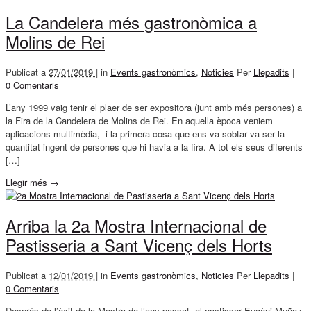
La Candelera més gastronòmica a
Molins de Rei
Publicat a
27/01/2019 |
in
Events gastronòmics
,
Noticies
Per
Llepadits
|
0 Comentaris
L’any 1999 vaig tenir el plaer de ser expositora (junt amb més persones) a
la Fira de la Candelera de Molins de Rei. En aquella època veniem
aplicacions multimèdia, i la primera cosa que ens va sobtar va ser la
quantitat ingent de persones que hi havia a la fira. A tot els seus diferents
[…]
Llegir més
→
Arriba la 2a Mostra Internacional de
Pastisseria a Sant Vicenç dels Horts
Publicat a
12/01/2019 |
in
Events gastronòmics
,
Noticies
Per
Llepadits
|
0 Comentaris
Després de l’èxit de la Mostra de l’any passat, el pastisser Eugèni Muñoz