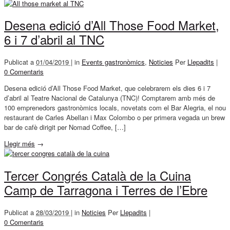
Desena edició d’All Those Food Market,
6 i 7 d’abril al TNC
Publicat a
01/04/2019 |
in
Events gastronòmics
,
Noticies
Per
Llepadits
|
0 Comentaris
Desena edició d’All Those Food Market, que celebrarem els dies 6 i 7
d’abril al Teatre Nacional de Catalunya (TNC)! Comptarem amb més de
100 emprenedors gastronòmics locals, novetats com el Bar Alegria, el nou
restaurant de Carles Abellan i Max Colombo o per primera vegada un brew
bar de cafè dirigit per Nomad Coffee, […]
Llegir més
→
Tercer Congrés Català de la Cuina
Camp de Tarragona i Terres de l’Ebre
Publicat a
28/03/2019 |
in
Noticies
Per
Llepadits
|
0 Comentaris