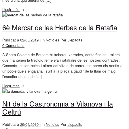
més d’una quarantena de […]
Llegir més
→
6è Mercat de les Herbes de la Ratafia
Publicat a
02/05/2019 |
in
Noticies
Per
Llepadits
|
0 Comentaris
A Santa Coloma de Farners hi trobareu xerrades, conferències i tallers
que mantenen la tradició remeiera i ratafiaire de les nostres contrades.
Concerts, espectacles i altres activitats de carrer ens obren els sentis a
un poble que s’engalana i surt a la plaça a gaudir de la llum de maig i
l’escalfor del sol de […]
Llegir més
→
Nit de la Gastronomia a Vilanova i la
Geltrú
Publicat a
29/04/2019 |
in
Noticies
Per
Llepadits
|