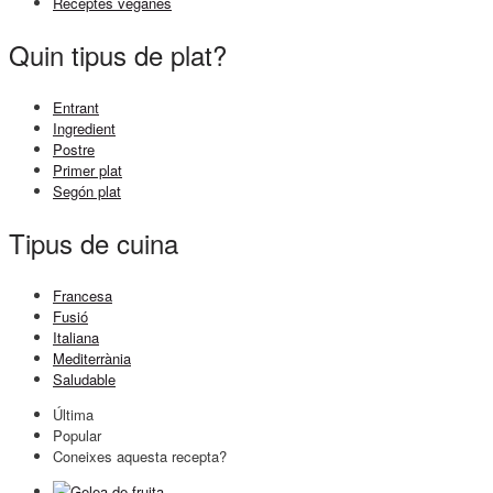
Receptes veganes
Quin tipus de plat?
Entrant
Ingredient
Postre
Primer plat
Segón plat
Tipus de cuina
Francesa
Fusió
Italiana
Mediterrània
Saludable
Última
Popular
Coneixes aquesta recepta?