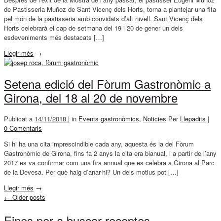
de Pastisseria Muñoz de Sant Vicenç dels Horts, torna a plantejar una fita
pel món de la pastisseria amb convidats d’alt nivell. Sant Vicenç dels
Horts celebrarà el cap de setmana del 19 i 20 de gener un dels
esdeveniments més destacats […]
Llegir més
→
Setena edició del Fòrum Gastronòmic a
Girona, del 18 al 20 de novembre
Publicat a
14/11/2018 |
in
Events gastronòmics
,
Noticies
Per
Llepadits
|
0 Comentaris
Si hi ha una cita imprescindible cada any, aquesta és la del Fòrum
Gastronòmic de Girona, fins fa 2 anys la cita era bianual, i a partir de l’any
2017 es va confirmar com una fira annual que es celebra a Girona al Parc
de la Devesa. Per què haig d’anar-hi? Un dels motius pot […]
Llegir més
→
←
Older posts
Eines per a buscar receptes