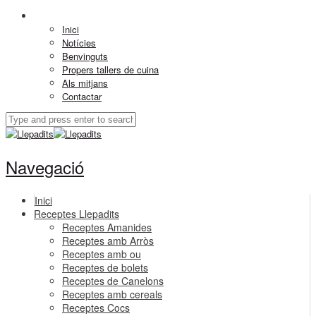
Inici
Notícies
Benvinguts
Propers tallers de cuina
Als mitjans
Contactar
Navegació
Inici
Receptes Llepadits
Receptes Amanides
Receptes amb Arròs
Receptes amb ou
Receptes de bolets
Receptes de Canelons
Receptes amb cereals
Receptes Cocs