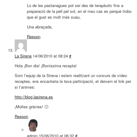
Lo de les pastanagues pot ser des de terapèutic fins a
preparació de la pell pel sol, en el meu cas es perquè trobo
que el gust es molt més suau,
Una abraçada,
Respon
La Sirena
14/06/2010 at 08:24
#
Hola ¡Bon dia! ¡Boníssima recepta!
Som l’equip de la Sirena i estem realitzant un concurs de vídeo
receptes, ens encantaria la teva participació, et deixem el link per
si t’animes:
http://blog.lasirena.es
¡Moltes gràcies! 🙂
Respon
admin
15/06/2010 at 06:32
#