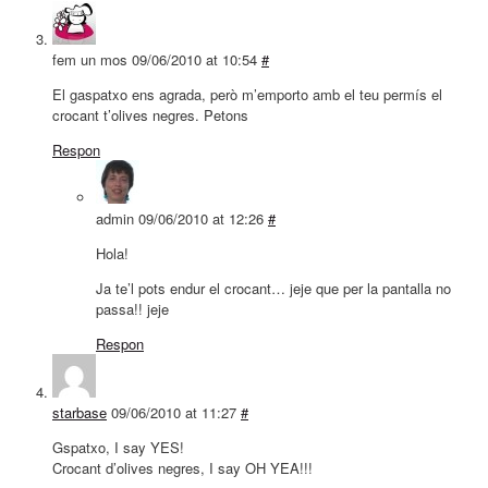
fem un mos
09/06/2010 at 10:54
#
El gaspatxo ens agrada, però m’emporto amb el teu permís el
crocant t’olives negres. Petons
Respon
admin
09/06/2010 at 12:26
#
Hola!
Ja te’l pots endur el crocant… jeje que per la pantalla no
passa!! jeje
Respon
starbase
09/06/2010 at 11:27
#
Gspatxo, I say YES!
Crocant d’olives negres, I say OH YEA!!!