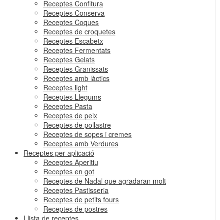
Receptes Confitura
Receptes Conserva
Receptes Coques
Receptes de croquetes
Receptes Escabetx
Receptes Fermentats
Receptes Gelats
Receptes Granissats
Receptes amb làctics
Receptes light
Receptes Llegums
Receptes Pasta
Receptes de peix
Receptes de pollastre
Receptes de sopes i cremes
Receptes amb Verdures
Receptes per aplicació
Receptes Aperitiu
Receptes en got
Receptes de Nadal que agradaran molt
Receptes Pastisseria
Receptes de petits fours
Receptes de postres
Llista de receptes