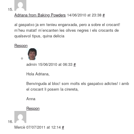
Adriana from Baking Powders
14/06/2010 at 23:38
#
al gaspatxo ja em tenieu enganxada, pero a sobre el crocant!
m’heu matat! m’encanten les olives negres i els crocants de
qualsevol tipus, quina delicia
Respon
admin
15/06/2010 at 06:33
#
Hola Adriana,
Benvinguda al bloc! som molts els gaspatxo adictes! i amb
el crocant li posem la cirereta,
Anna
Respon
Mercè
07/07/2011 at 12:14
#