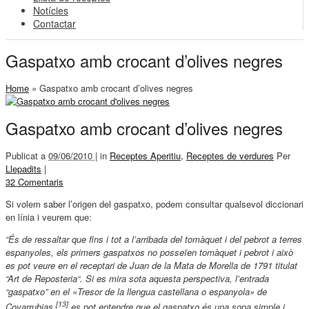
Notícies
Contactar
Gaspatxo amb crocant d’olives negres
Home
»
Gaspatxo amb crocant d’olives negres
Gaspatxo amb crocant d’olives negres
Publicat a
09/06/2010 |
in
Receptes Aperitiu
,
Receptes de verdures
Per
Llepadits
|
32 Comentaris
Si volem saber l’origen del gaspatxo, podem consultar qualsevol diccionari
en línia i veurem que:
“És de ressaltar que fins i tot a l’arribada del tomàquet i del pebrot a terres
espanyoles, els primers gaspatxos no posseïen tomàquet i pebrot i això
es pot veure en el receptari de Juan de la Mata de Morella de 1791 titulat
“
Art de Reposteria
“. Si es mira sota aquesta perspectiva, l’entrada
“gaspatxo” en el
«Tresor de la llengua castellana o espanyola»
de
[13]
Covarrubias,
es pot entendre que el gaspatxo és una sopa simple i