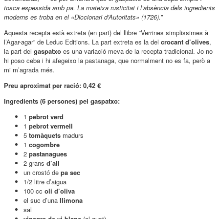
tosca espessida amb pa. La mateixa rusticitat i l’absència dels ingredients
moderns es troba en el
«Diccionari d’Autoritats»
(1726).”
Aquesta recepta està extreta (en part) del llibre “Verrines simplissimes à
l’Agar-agar” de Leduc Editions. La part extreta es la del
crocant d’olives
,
la part del
gaspatxo
es una variació meva de la recepta tradicional. Jo no
hi poso ceba i hi afegeixo la pastanaga, que normalment no es fa, però a
mi m’agrada més.
Preu aproximat per ració: 0,42 €
Ingredients (6 persones) pel gaspatxo:
1
pebrot verd
1
pebrot vermell
5
tomàquets
madurs
1
cogombre
2
pastanagues
2 grans
d’all
un crostó de
pa sec
1/2 litre d’aigua
100 cc
oli d’oliva
el suc d’una
llimona
sal
vinagre de vi blanc
(al gust)