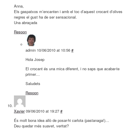
Anna,
Els gaspatxos m’encanten i amb el toc d’aquest crocant d’olives
negres el gust ha de ser sensacional.
Una abraçada
Respon
admin
10/06/2010 at 10:56
#
Hola Josep
El crocant és una mica diferent, i no saps que acabar-te
primer…
Saludets
Respon
Xavier
09/06/2010 at 19:27
#
És molt bona idea allò de posar-hi carlota (pastanaga!)…
Deu quedar més suavet, veritat?