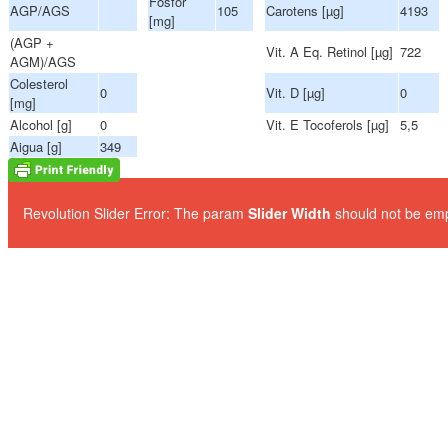
Fósfor
AGP/AGS
105
Carotens [µg]
4193
[mg]
(AGP +
Vit. A Eq. Retinol [µg]
722
AGM)/AGS
Colesterol
0
Vit. D [µg]
0
[mg]
Alcohol [g]
0
Vit. E Tocoferols [µg]
5,5
Aigua [g]
349
Revolution Slider Error: The param
Slider Width
should not be emp