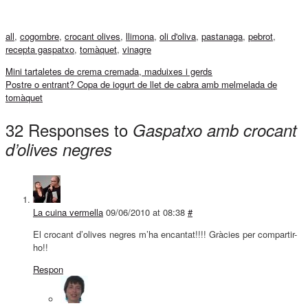
all
,
cogombre
,
crocant olives
,
llimona
,
oli d'oliva
,
pastanaga
,
pebrot
,
recepta gaspatxo
,
tomàquet
,
vinagre
Mini tartaletes de crema cremada, maduixes i gerds
Postre o entrant? Copa de iogurt de llet de cabra amb melmelada de
tomàquet
32 Responses to
Gaspatxo amb crocant
d’olives negres
La cuina vermella
09/06/2010 at 08:38
#
El crocant d’olives negres m’ha encantat!!!! Gràcies per compartir-
ho!!
Respon