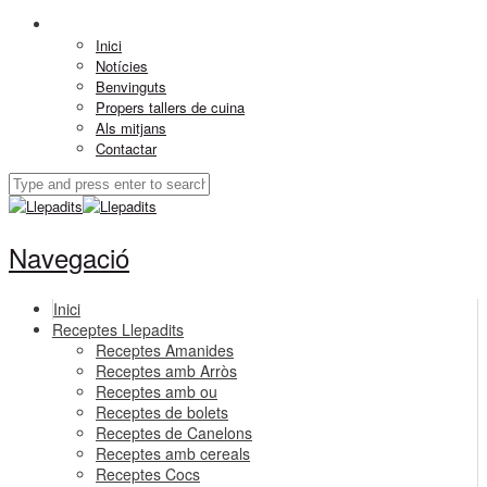
Inici
Notícies
Benvinguts
Propers tallers de cuina
Als mitjans
Contactar
Navegació
Inici
Receptes Llepadits
Receptes Amanides
Receptes amb Arròs
Receptes amb ou
Receptes de bolets
Receptes de Canelons
Receptes amb cereals
Receptes Cocs