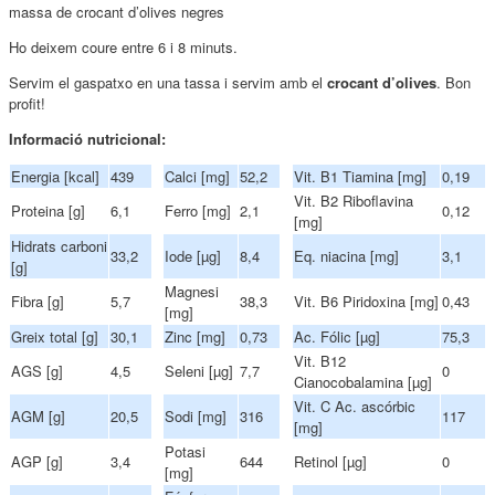
massa de crocant d’olives negres
Ho deixem coure entre 6 i 8 minuts.
Servim el gaspatxo en una tassa i servim amb el
crocant d’olives
. Bon
profit!
Informació nutricional:
Energia [kcal]
439
Calci [mg]
52,2
Vit. B1 Tiamina [mg]
0,19
Vit. B2 Riboflavina
Proteina [g]
6,1
Ferro [mg]
2,1
0,12
[mg]
Hidrats carboni
33,2
Iode [µg]
8,4
Eq. niacina [mg]
3,1
[g]
Magnesi
Fibra [g]
5,7
38,3
Vit. B6 Piridoxina [mg]
0,43
[mg]
Greix total [g]
30,1
Zinc [mg]
0,73
Ac. Fólic [µg]
75,3
Vit. B12
AGS [g]
4,5
Seleni [µg]
7,7
0
Cianocobalamina [µg]
Vit. C Ac. ascórbic
AGM [g]
20,5
Sodi [mg]
316
117
[mg]
Potasi
AGP [g]
3,4
644
Retinol [µg]
0
[mg]