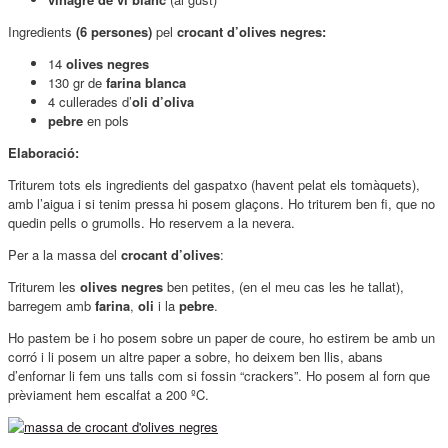
Ingredients
(6 persones)
pel
crocant d’olives negres:
14
olives negres
130 gr de
farina blanca
4 cullerades d’
oli d’oliva
pebre
en pols
Elaboració:
Triturem tots els ingredients del gaspatxo (havent pelat els tomàquets),
amb l’aigua i si tenim pressa hi posem glaçons. Ho triturem ben fi, que no
quedin pells o grumolls. Ho reservem a la nevera.
Per a la massa del
crocant d’olives
:
Triturem les
olives negres
ben petites, (en el meu cas les he tallat),
barregem amb
farina
,
oli
i la
pebre
.
Ho pastem be i ho posem sobre un paper de coure, ho estirem be amb un
corró i li posem un altre paper a sobre, ho deixem ben llis, abans
d’enfornar li fem uns talls com si fossin “crackers”. Ho posem al forn que
prèviament hem escalfat a 200 ºC.