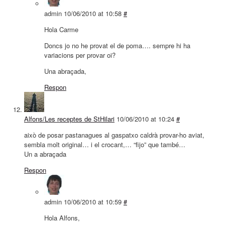
admin
10/06/2010 at 10:58
#
Hola Carme
Doncs jo no he provat el de poma…. sempre hi ha
variacions per provar oi?
Una abraçada,
Respon
Alfons/Les receptes de StHilari
10/06/2010 at 10:24
#
això de posar pastanagues al gaspatxo caldrà provar-ho aviat,
sembla molt original… i el crocant,… “fijo” que també…
Un a abraçada
Respon
admin
10/06/2010 at 10:59
#
Hola Alfons,