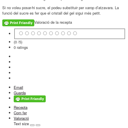
Si no voleu posar-hi sucre, el podeu substituir per xarop d’atzavara. La
funció del sucre es fer que el cristall del gel sigui més petit.
Valoració de la recepta
(0 /
5
)
0
ratings
Email
Guarda
Recepta
Com fer
Valoració
Text size