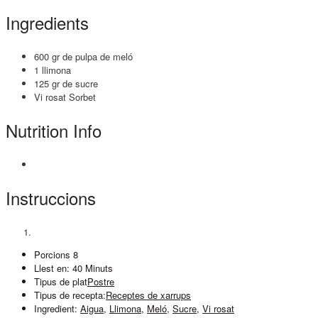
Ingredients
600 gr de pulpa de meló
1 llimona
125 gr de sucre
Vi rosat Sorbet
Nutrition Info
Instruccions
Porcions
8
Llest en:
40 Minuts
Tipus de plat
Postre
Tipus de recepta:
Receptes de xarrups
Ingredient:
Aigua
,
Llimona
,
Meló
,
Sucre
,
Vi rosat