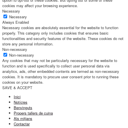
option to opt-out of these cookies. But opting out of some of these
cookies may affect your browsing experience.
Necessary
Necessary
Always Enabled
Necessary cookies are absolutely essential for the website to function
properly. This category only includes cookies that ensures basic
functionalities and security features of the website. These cookies do not
store any personal information.
Non-necessary
Non-necessary
Any cookies that may not be particularly necessary for the website to
function and is used specifically to collect user personal data via
analytics, ads, other embedded contents are termed as non-necessary
cookies. It is mandatory to procure user consent prior to running these
cookies on your website.
SAVE & ACCEPT
Inici
Notícies
Benvinguts
Propers tallers de cuina
Als mitjans
Contactar