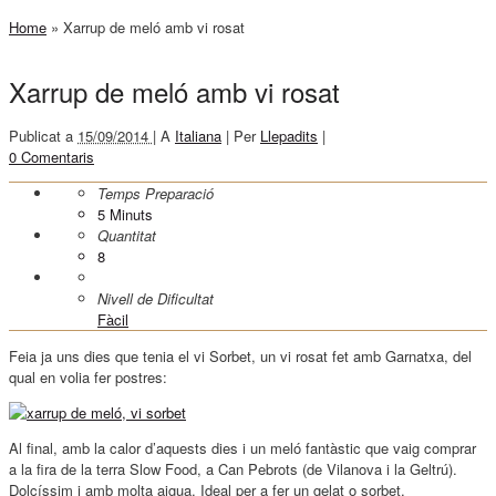
Home
»
Xarrup de meló amb vi rosat
Xarrup de meló amb vi rosat
Publicat a
15/09/2014 |
A
Italiana
|
Per
Llepadits
|
0 Comentaris
Temps Preparació
5
Minuts
Quantitat
8
Nivell de Dificultat
Fàcil
Feia ja uns dies que tenia el vi Sorbet, un vi rosat fet amb Garnatxa, del
qual en volia fer postres:
Al final, amb la calor d’aquests dies i un meló fantàstic que vaig comprar
a la fira de la terra Slow Food, a Can Pebrots (de Vilanova i la Geltrú).
Dolcíssim i amb molta aigua. Ideal per a fer un gelat o sorbet.