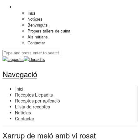
Inici
Notícies
Benvinguts
Propers tallers de cuina
Als mitjans
Contactar
Navegació
Inici
Receptes Llepadits
Receptes per aplicació
Llista de receptes
Notícies
Contactar
Xarrup de meló amb vi rosat