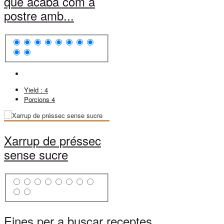
que acaba com a
postre amb...
Yield :
4
Porcions
4
Xarrup de préssec
sense sucre
Eines per a buscar receptes