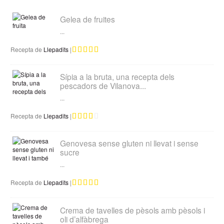
Gelea de fruites
...
Recepta de
Llepadits
|
Sípia a la bruta, una recepta dels
pescadors de Vilanova...
...
Recepta de
Llepadits
|
Genovesa sense gluten ni llevat i sense
sucre
...
Recepta de
Llepadits
|
Crema de tavelles de pèsols amb pèsols i
oli d’alfàbrega