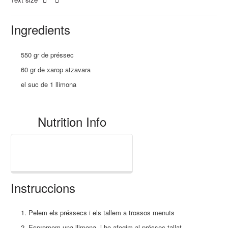
Ingredients
550 gr de préssec
60 gr de xarop atzavara
el suc de 1 llimona
Nutrition Info
Instruccions
Pelem els préssecs i els tallem a trossos menuts
Espremem una llimona, i ho afegim al préssec tallat