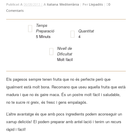
Publicat A
06/08/2013 |
A
Italiana
,
Mediterrània
|
Per
Llepadits
|
0
Comentaris
Temps
Preparació
Quantitat
5
Minuts
4
Nivell de
Dificultat
Molt fàcil
Els pagesos sempre tenen fruita que no és perfecte però que
igualment està molt bona. Recomano que useu aquella fruita que està
madura i que no és gaire maca. És un postre molt fàcil i saludable,
no te sucre ni greix, és fresc i gens empalagós.
L’altre avantatge és que amb pocs ingredients podem aconseguir un
xarrup deliciós! El podem preparar amb antel·lació i tenim un recurs
ràpid i fàcil!