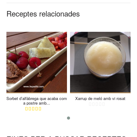
Receptes relacionades
10
8
10
8
10 Min
Sorbet d’alfàbrega que acaba com
Xarrup de meló amb vi rosat
a postre amb...