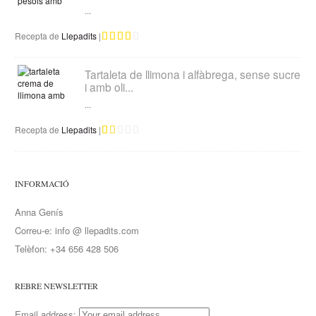
...
Recepta de
Llepadits
|
Tartaleta de llimona i alfàbrega, sense sucre
i amb oli...
...
Recepta de
Llepadits
|
INFORMACIÓ
Anna Genís
Correu-e: info @ llepadits.com
Telèfon: +34 656 428 506
REBRE NEWSLETTER
Email address: