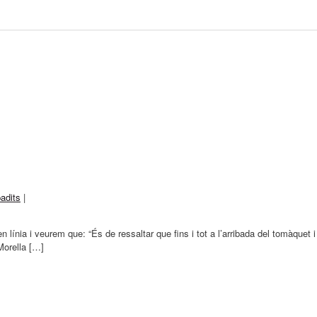
padits
|
n línia i veurem que: “És de ressaltar que fins i tot a l’arribada del tomàquet
Morella […]