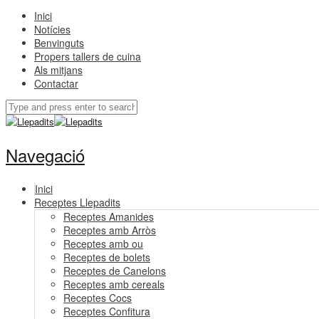
Inici
Notícies
Benvinguts
Propers tallers de cuina
Als mitjans
Contactar
Navegació
Inici
Receptes Llepadits
Receptes Amanides
Receptes amb Arròs
Receptes amb ou
Receptes de bolets
Receptes de Canelons
Receptes amb cereals
Receptes Cocs
Receptes Confitura