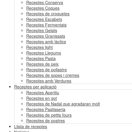
Receptes Conserva
Receptes Coques
Receptes de croquetes
Receptes Escabetx
Receptes Fermentats
Receptes Gelats
Receptes Granissats
Receptes amb làctics
Receptes light
Receptes Llegums
Receptes Pasta
Receptes de peix
Receptes de pollastre
Receptes de sopes i cremes
Receptes amb Verdures
Receptes per aplicació
Receptes Aperitiu
Receptes en got
Receptes de Nadal que agradaran molt
Receptes Pastisseria
Receptes de petits fours
Receptes de postres
Llista de receptes