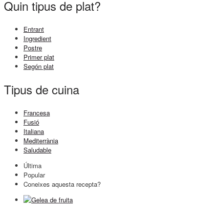
Quin tipus de plat?
Entrant
Ingredient
Postre
Primer plat
Segón plat
Tipus de cuina
Francesa
Fusió
Italiana
Mediterrània
Saludable
Última
Popular
Coneixes aquesta recepta?