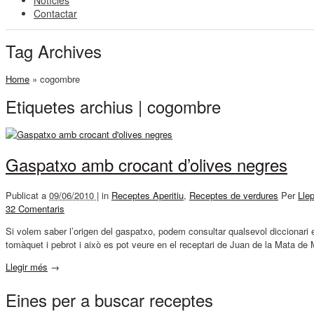
Notícies
Contactar
Tag Archives
Home
»
cogombre
Etiquetes archius | cogombre
Gaspatxo amb crocant d’olives negres
Publicat a
09/06/2010 |
in
Receptes Aperitiu
,
Receptes de verdures
Per
Lle
32 Comentaris
Si volem saber l’origen del gaspatxo, podem consultar qualsevol diccionari e
tomàquet i pebrot i això es pot veure en el receptari de Juan de la Mata de 
Llegir més
→
Eines per a buscar receptes