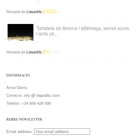
...
Recepta de
Llepadits
|
Tartaleta de llimona i alfàbrega, sense sucre
i amb oli...
...
Recepta de
Llepadits
|
INFORMACIÓ
Anna Genís
Correu-e: info @ llepadits.com
Telèfon: +34 656 428 506
REBRE NEWSLETTER
Email address: