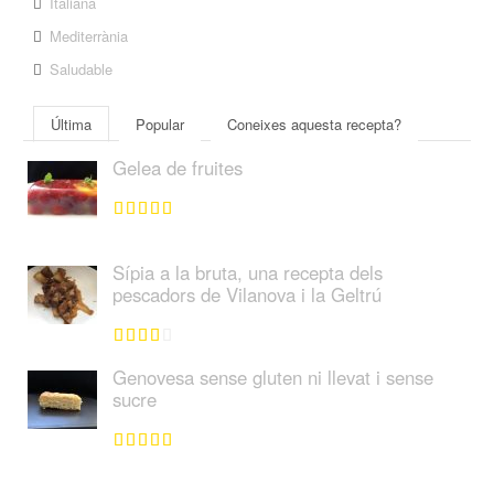
Italiana
Mediterrània
Saludable
Última
Popular
Coneixes aquesta recepta?
Gelea de fruites
Sípia a la bruta, una recepta dels
pescadors de Vilanova i la Geltrú
Genovesa sense gluten ni llevat i sense
sucre