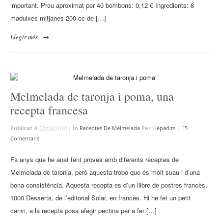
important. Preu aproximat per 40 bombons: 0,12 € Ingredients: 8
maduixes mitjanes 200 cc de […]
Llegir més
→
Melmelada de taronja i poma, una
recepta francesa
Publicat A
08/04/2010 |
In
Receptes De Melmelada
Per
Llepadits
|
5
Comentaris
Fa anys que he anat fent proves amb diferents receptes de
Melmelada de taronja, però aquesta trobo que és molt suau i d’una
bona consistència. Aquesta recepta es d’un llibre de postres francès,
1000 Desserts, de l’editorial Solar, en francès. Hi he fet un petit
canvi, a la recepta posa afegir pectina per a fer […]