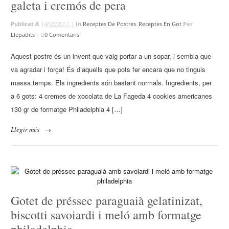
galeta i cremós de pera
Publicat A
14/08/2011 |
In
Receptes De Postres
,
Receptes En Got
Per
Llepadits
|
0 Comentaris
Aquest postre és un invent que vaig portar a un sopar, i sembla que
va agradar i força! És d’aquells que pots fer encara que no tinguis
massa temps. Els ingredients són bastant normals. Ingredients, per
a 6 gots: 4 cremes de xocolata de La Fageda 4 cookies americanes
130 gr de formatge Philadelphia 4 […]
Llegir més
→
Gotet de préssec paraguaià gelatinizat,
biscotti savoiardi i meló amb formatge