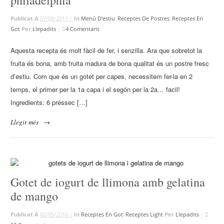
philadelphia
Publicat A
07/08/2011 |
In
Menú D'estiu
,
Receptes De Postres
,
Receptes En
Got
Per
Llepadits
|
4 Comentaris
Aquesta recepta és molt fàcil de fer, i senzilla. Ara que sobretot la
fruita és bona, amb fruita madura de bona qualitat és un postre fresc
d’estiu. Com que és un gotet per capes, necessitem fer-la en 2
temps, el primer per la 1a capa i el segón per la 2a… facil!
Ingredients: 6 préssec […]
Llegir més
→
Gotet de iogurt de llimona amb gelatina
de mango
Publicat A
02/05/2010 |
In
Receptes En Got
,
Receptes Light
Per
Llepadits
|