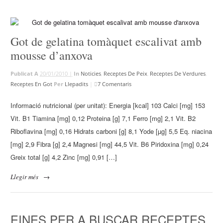
Got de gelatina tomàquet escalivat amb
mousse d’anxova
Publicat A
20/01/2010 |
In
Noticies
,
Receptes De Peix
,
Receptes De Verdures
,
Receptes En Got
Per
Llepadits
|
7 Comentaris
Informació nutricional (per unitat): Energia [kcal] 103 Calci [mg] 153
Vit. B1 Tiamina [mg] 0,12 Proteina [g] 7,1 Ferro [mg] 2,1 Vit. B2
Riboflavina [mg] 0,16 Hidrats carboni [g] 8,1 Yode [µg] 5,5 Eq. niacina
[mg] 2,9 Fibra [g] 2,4 Magnesi [mg] 44,5 Vit. B6 Piridoxina [mg] 0,24
Greix total [g] 4,2 Zinc [mg] 0,91 […]
Llegir més
→
EINES PER A BUSCAR RECEPTES