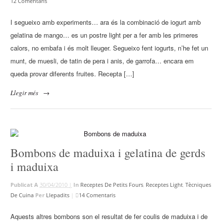
12 Comentaris
I segueixo amb experiments… ara és la combinació de iogurt amb
gelatina de mango… es un postre light per a fer amb les primeres
calors, no embafa i és molt lleuger. Segueixo fent iogurts, n’he fet un
munt, de muesli, de tatin de pera i anis, de garrofa… encara em
queda provar diferents fruites. Recepta […]
Llegir més
→
Bombons de maduixa i gelatina de gerds
i maduixa
Publicat A
30/04/2010 |
In
Receptes De Petits Fours
,
Receptes Light
,
Tècniques
De Cuina
Per
Llepadits
|
14 Comentaris
Aquests altres bombons son el resultat de fer coulis de maduixa i de