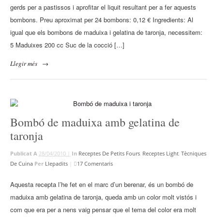
gerds per a pastissos i aprofitar el liquit resultant per a fer aquests
bombons. Preu aproximat per 24 bombons: 0,12 € Ingredients: Al
igual que els bombons de maduixa i gelatina de taronja, necessitem:
5 Maduixes 200 cc Suc de la cocció […]
Llegir més
→
Bombó de maduixa amb gelatina de
taronja
Publicat A
28/04/2010 |
In
Receptes De Petits Fours
,
Receptes Light
,
Tècniques
De Cuina
Per
Llepadits
|
17 Comentaris
Aquesta recepta l’he fet en el marc d’un berenar, és un bombó de
maduixa amb gelatina de taronja, queda amb un color molt vistós i
com que era per a nens vaig pensar que el tema del color era molt