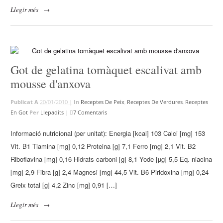
Llegir més
→
Got de gelatina tomàquet escalivat amb
mousse d'anxova
Publicat A
20/01/2010 |
In
Receptes De Peix
,
Receptes De Verdures
,
Receptes
En Got
Per
Llepadits
|
7 Comentaris
Informació nutricional (per unitat): Energia [kcal] 103 Calci [mg] 153
Vit. B1 Tiamina [mg] 0,12 Proteina [g] 7,1 Ferro [mg] 2,1 Vit. B2
Riboflavina [mg] 0,16 Hidrats carboni [g] 8,1 Yode [µg] 5,5 Eq. niacina
[mg] 2,9 Fibra [g] 2,4 Magnesi [mg] 44,5 Vit. B6 Piridoxina [mg] 0,24
Greix total [g] 4,2 Zinc [mg] 0,91 […]
Llegir més
→