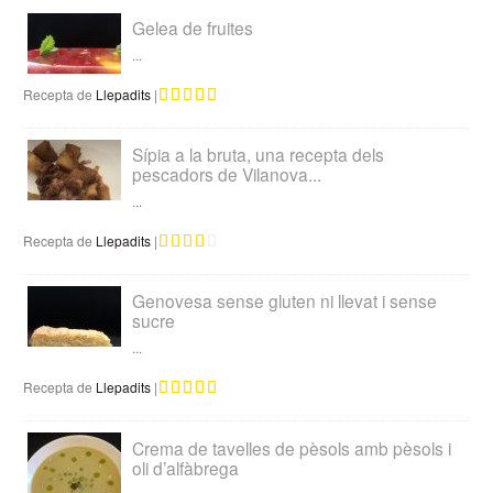
Gelea de fruites
...
Recepta de
Llepadits
|
Sípia a la bruta, una recepta dels
pescadors de Vilanova...
...
Recepta de
Llepadits
|
Genovesa sense gluten ni llevat i sense
sucre
...
Recepta de
Llepadits
|
Crema de tavelles de pèsols amb pèsols i
oli d’alfàbrega