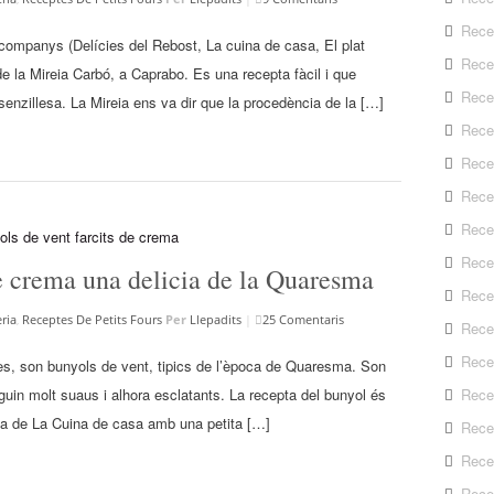
Rece
 companys (Delícies del Rebost, La cuina de casa, El plat
Rece
e la Mireia Carbó, a Caprabo. Es una recepta fàcil i que
Rece
senzillesa. La Mireia ens va dir que la procedència de la […]
Recep
Rece
Rece
Rece
Recep
de crema una delicia de la Quaresma
Rece
ria
,
Receptes De Petits Fours
Per
Llepadits
|
25 Comentaris
Rece
Rece
es, son bunyols de vent, tipics de l’època de Quaresma. Son
Rece
iguin molt suaus i alhora esclatants. La recepta del bunyol és
a de La Cuina de casa amb una petita […]
Rece
Rece
Rece