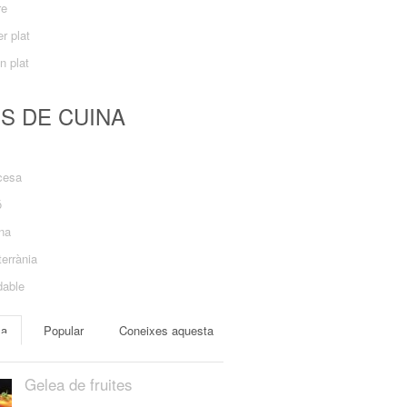
re
r plat
n plat
US DE CUINA
cesa
ó
ana
errània
dable
ma
Popular
Coneixes aquesta
Gelea de fruites