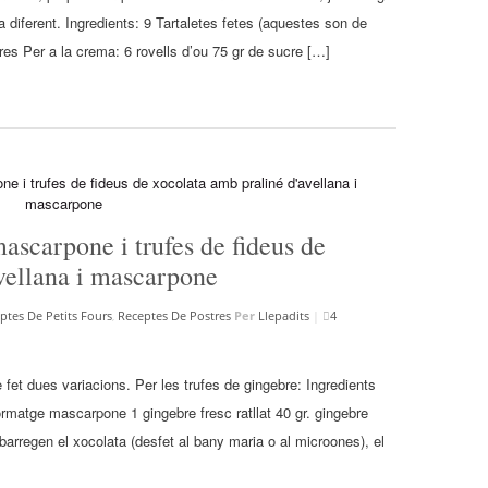
 diferent. Ingredients: 9 Tartaletes fetes (aquestes son de
s Per a la crema: 6 rovells d’ou 75 gr de sucre […]
ascarpone i trufes de fideus de
vellana i mascarpone
ptes De Petits Fours
,
Receptes De Postres
Per
Llepadits
|
4
et dues variacions. Per les trufes de gingebre: Ingredients
rmatge mascarpone 1 gingebre fresc ratllat 40 gr. gingebre
barregen el xocolata (desfet al bany maria o al microones), el