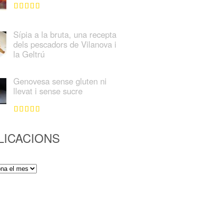
Sípia a la bruta, una recepta
dels pescadors de Vilanova i
la Geltrú
Genovesa sense gluten ni
llevat i sense sucre
LICACIONS
ions