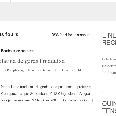
EIN
ts fours
RSS feed for this section
REC
latina de gerds i maduixa
Pots bus
ingredien
Fours
,
Receptes Light
,
Tècniques De Cuina
Per
Llepadits
|
14
Tria i re
Cerca:
er coulis de maduixa i de gerds per a pastissos i aprofitar el
. Preu aproximat per 24 bombons: 0,12 € Ingredients: Al igual
 taronja, necessitem: 5 Maduixes 200 cc Suc de la cocció […]
QUI
TEN