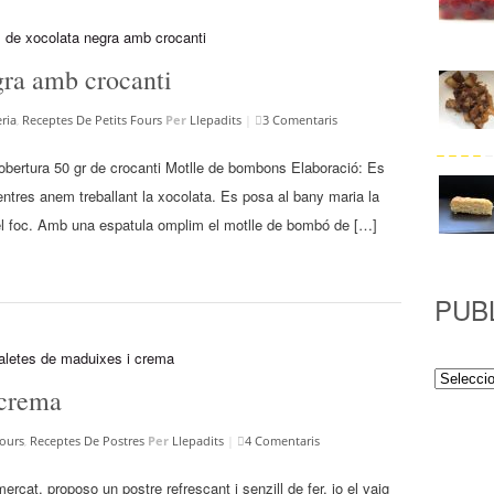
ra amb crocanti
ria
,
Receptes De Petits Fours
Per
Llepadits
|
3 Comentaris
cobertura 50 gr de crocanti Motlle de bombons Elaboració: Es
ntres anem treballant la xocolata. Es posa al bany maria la
el foc. Amb una espatula omplim el motlle de bombó de […]
PUB
Publicac
 crema
Fours
,
Receptes De Postres
Per
Llepadits
|
4 Comentaris
rcat, proposo un postre refrescant i senzill de fer, jo el vaig