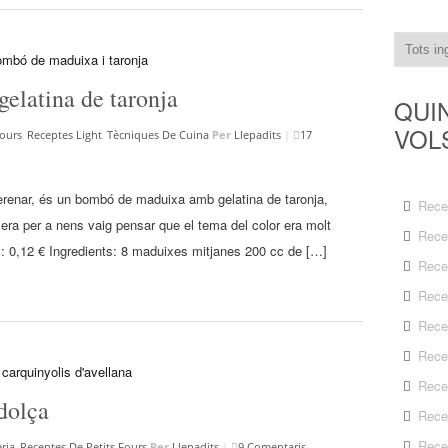
latina de taronja
QUI
VOL
Fours
,
Receptes Light
,
Tècniques De Cuina
Per
Llepadits
|
17
berenar, és un bombó de maduixa amb gelatina de taronja,
Rece
era per a nens vaig pensar que el tema del color era molt
Rece
: 0,12 € Ingredients: 8 maduixes mitjanes 200 cc de […]
Rece
Rece
Rece
Rece
Rece
dolça
Rece
Rece
ria
,
Receptes De Petits Fours
Per
Llepadits
|
9 Comentaris