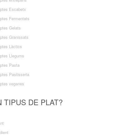
ptes Escabetx
ptes Fermentats
ptes Gelats
ptes Granissats
ptes Làctics
ptes Llegums
ptes Pasta
ptes Pastisseria
ptes veganes
 TIPUS DE PLAT?
ant
dient