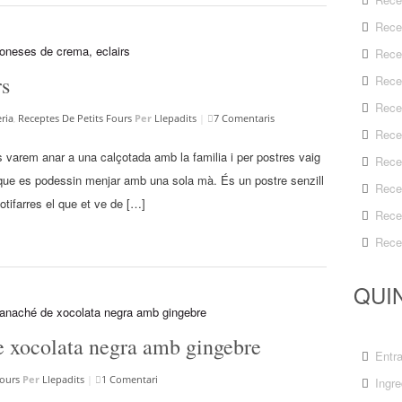
Rece
Rece
rs
Rece
Rece
ria
,
Receptes De Petits Fours
Per
Llepadits
|
7 Comentaris
Rece
 varem anar a una calçotada amb la familia i per postres vaig
Rece
a que es podessin menjar amb una sola mà. És un postre senzill
Rece
otifarres el que et ve de […]
Rece
Rece
QUIN
de xocolata negra amb gingebre
Entr
Fours
Per
Llepadits
|
1 Comentari
Ingre