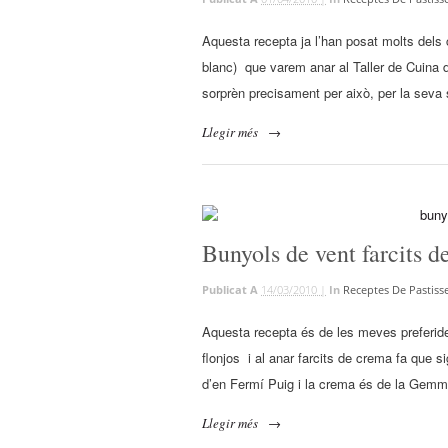
Aquesta recepta ja l’han posat molts dels
blanc) que varem anar al Taller de Cuina d
sorprèn precisament per això, per la seva 
Llegir més
→
Bunyols de vent farcits 
Publicat A
14/03/2010 |
In
Receptes De Pastisse
Aquesta recepta és de les meves preferid
flonjos i al anar farcits de crema fa que s
d’en Fermí Puig i la crema és de la Gemm
Llegir més
→