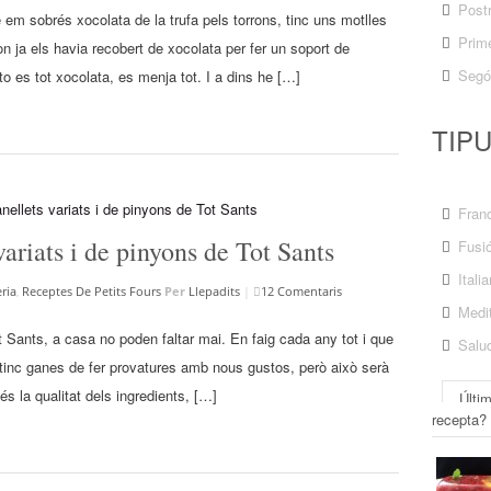
Post
 em sobrés xocolata de la trufa pels torrons, tinc uns motlles
Prime
 ja els havia recobert de xocolata per fer un soport de
Segó
oto es tot xocolata, es menja tot. I a dins he […]
TIP
Fran
variats i de pinyons de Tot Sants
Fusi
Itali
ria
,
Receptes De Petits Fours
Per
Llepadits
|
12 Comentaris
Medit
t Sants, a casa no poden faltar mai. En faig cada any tot i que
Salu
 tinc ganes de fer provatures amb nous gustos, però això serà
és la qualitat dels ingredients, […]
Últi
recepta?