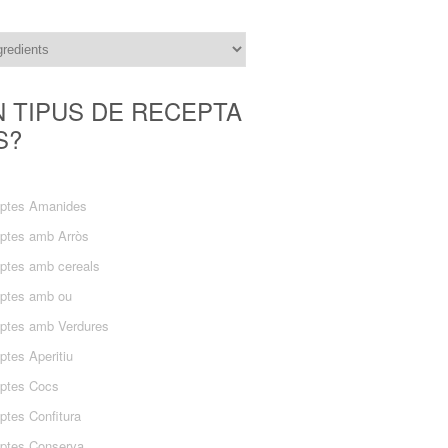
N TIPUS DE RECEPTA
S?
ptes Amanides
ptes amb Arròs
ptes amb cereals
ptes amb ou
ptes amb Verdures
ptes Aperitiu
ptes Cocs
ptes Confitura
ptes Conserva