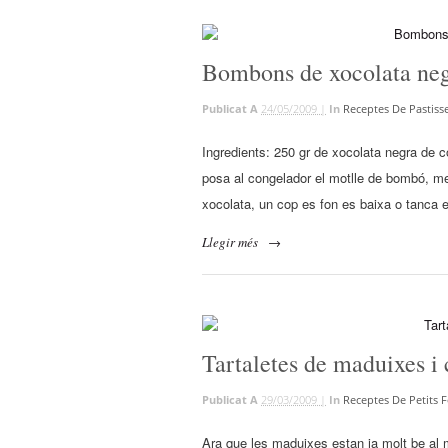
Bombons de xocolata neg
Publicat A
24/05/2009 |
In
Receptes De Pastisse
Ingredients: 250 gr de xocolata negra de 
posa al congelador el motlle de bombó, me
xocolata, un cop es fon es baixa o tanca 
Llegir més
→
Tartaletes de maduixes i
Publicat A
29/03/2009 |
In
Receptes De Petits 
Ara que les maduixes estan ja molt be al me