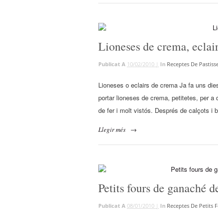
Lioneses de crema, eclai
Publicat A
10/02/2010 |
In
Receptes De Pastisse
Lioneses o eclairs de crema Ja fa uns dies
portar lioneses de crema, petitetes, per 
de fer i molt vistós. Després de calçots i b
Llegir més
→
Petits fours de ganaché 
Publicat A
08/01/2010 |
In
Receptes De Petits 