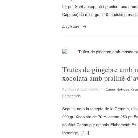
fer per Sant Josep, així preniem una crema
Caprabo) de mida gran 10 maduixes madure
Llegir més
→
Trufes de gingebre amb m
xocolata amb praliné d’a
Publicat A
25/01/2009 |
In
Cuina
,
Noticies
,
Rece
Comentaris
Seguint amb la recepta de la Gemma, n’he f
200 gr. Xocolata de 70 % cacao 250 gr. Fo
confitat Cacao pur en pols Elaboració: Es 
formatge, i […]