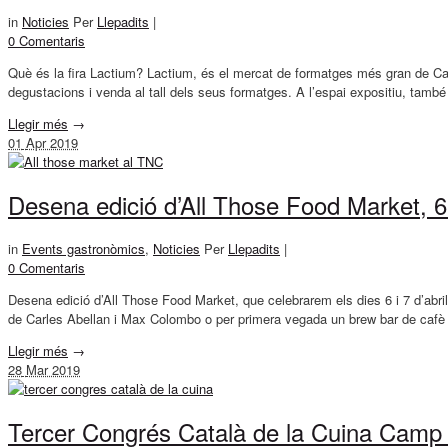
in
Noticies
Per
Llepadits
|
0 Comentaris
Què és la fira Lactium? Lactium, és el mercat de formatges més gran de Cat
degustacions i venda al tall dels seus formatges. A l’espai expositiu, tam
Llegir més
→
01
Apr 2019
Desena edició d’All Those Food Market, 6 
in
Events gastronòmics
,
Noticies
Per
Llepadits
|
0 Comentaris
Desena edició d’All Those Food Market, que celebrarem els dies 6 i 7 d’ab
de Carles Abellan i Max Colombo o per primera vegada un brew bar de cafè 
Llegir més
→
28
Mar 2019
Tercer Congrés Català de la Cuina Camp d