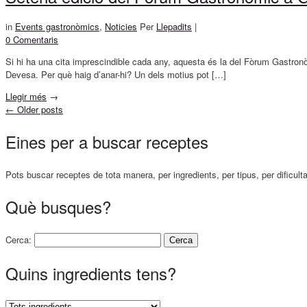
in
Events gastronòmics
,
Noticies
Per
Llepadits
|
0 Comentaris
Si hi ha una cita imprescindible cada any, aquesta és la del Fòrum Gastronòm
Devesa. Per què haig d’anar-hi? Un dels motius pot […]
Llegir més
→
←
Older posts
Eines per a buscar receptes
Pots buscar receptes de tota manera, per ingredients, per tipus, per dificult
Què busques?
Cerca:
Quins ingredients tens?