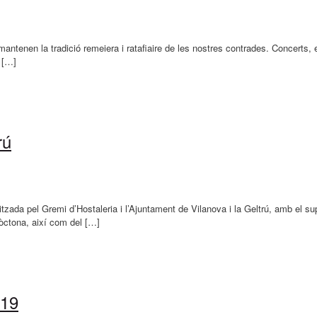
ntenen la tradició remeiera i ratafiaire de les nostres contrades. Concerts, e
e […]
rú
tzada pel Gremi d’Hostaleria i l’Ajuntament de Vilanova i la Geltrú, amb el sup
tòctona, així com del […]
019