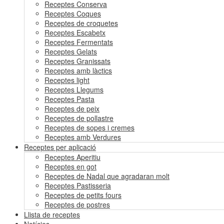
Receptes Conserva
Receptes Coques
Receptes de croquetes
Receptes Escabetx
Receptes Fermentats
Receptes Gelats
Receptes Granissats
Receptes amb làctics
Receptes light
Receptes Llegums
Receptes Pasta
Receptes de peix
Receptes de pollastre
Receptes de sopes i cremes
Receptes amb Verdures
Receptes per aplicació
Receptes Aperitiu
Receptes en got
Receptes de Nadal que agradaran molt
Receptes Pastisseria
Receptes de petits fours
Receptes de postres
Llista de receptes