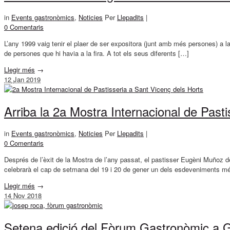
in
Events gastronòmics
,
Noticies
Per
Llepadits
|
0 Comentaris
L’any 1999 vaig tenir el plaer de ser expositora (junt amb més persones) a 
de persones que hi havia a la fira. A tot els seus diferents […]
Llegir més
→
12
Jan 2019
Arriba la 2a Mostra Internacional de Past
in
Events gastronòmics
,
Noticies
Per
Llepadits
|
0 Comentaris
Després de l’èxit de la Mostra de l’any passat, el pastisser Eugèni Muñoz d
celebrarà el cap de setmana del 19 i 20 de gener un dels esdeveniments m
Llegir més
→
14
Nov 2018
Setena edició del Fòrum Gastronòmic a G