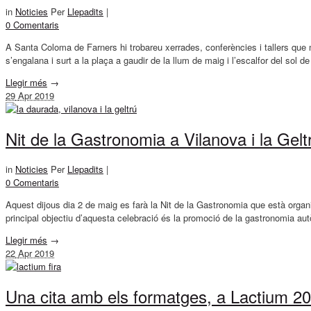
in
Noticies
Per
Llepadits
|
0 Comentaris
A Santa Coloma de Farners hi trobareu xerrades, conferències i tallers que ma
s’engalana i surt a la plaça a gaudir de la llum de maig i l’escalfor del sol d
Llegir més
→
29
Apr 2019
Nit de la Gastronomia a Vilanova i la Gelt
in
Noticies
Per
Llepadits
|
0 Comentaris
Aquest dijous dia 2 de maig es farà la Nit de la Gastronomia que està organi
principal objectiu d’aquesta celebració és la promoció de la gastronomia au
Llegir més
→
22
Apr 2019
Una cita amb els formatges, a Lactium 2