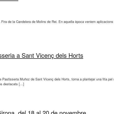
la Fira de la Candelera de Molins de Rei. En aquella època veniem aplicacions 
isseria a Sant Vicenç dels Horts
e Pastisseria Muñoz de Sant Vicenç dels Horts, torna a plantejar una fita pel 
és destacats […]
irona, del 18 al 20 de novembre