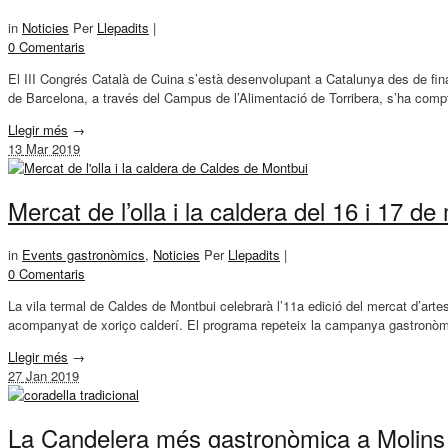
in
Noticies
Per
Llepadits
|
0 Comentaris
El III Congrés Català de Cuina s’està desenvolupant a Catalunya des de finals
de Barcelona, a través del Campus de l’Alimentació de Torribera, s’ha comp
Llegir més
→
13
Mar 2019
Mercat de l’olla i la caldera del 16 i 17 
in
Events gastronòmics
,
Noticies
Per
Llepadits
|
0 Comentaris
La vila termal de Caldes de Montbui celebrarà l’11a edició del mercat d’arte
acompanyat de xoriço calderí. El programa repeteix la campanya gastronòmi
Llegir més
→
27
Jan 2019
La Candelera més gastronòmica a Molins