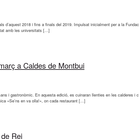
 d’aquest 2018 i fins a finals del 2019. Impulsat inicialment per a la Fundació
tat amb les universitats […]
de març a Caldes de Montbui
sans i gastronòmic. En aquesta edició, es cuinaran llenties en les calderes i c
ca «Se’ns en va olla!», on cada restaurant […]
 de Rei