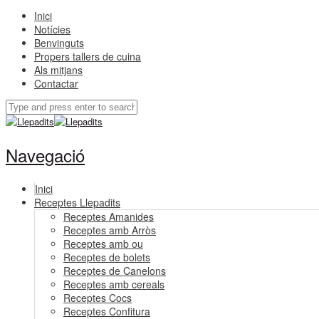
Inici
Notícies
Benvinguts
Propers tallers de cuina
Als mitjans
Contactar
Navegació
Inici
Receptes Llepadits
Receptes Amanides
Receptes amb Arròs
Receptes amb ou
Receptes de bolets
Receptes de Canelons
Receptes amb cereals
Receptes Cocs
Receptes Confitura