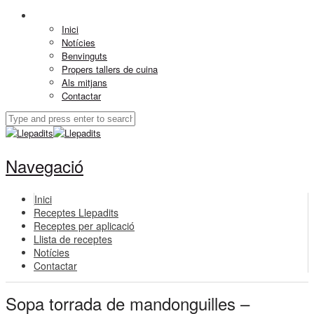
Inici
Notícies
Benvinguts
Propers tallers de cuina
Als mitjans
Contactar
Navegació
Inici
Receptes Llepadits
Receptes per aplicació
Llista de receptes
Notícies
Contactar
Sopa torrada de mandonguilles –