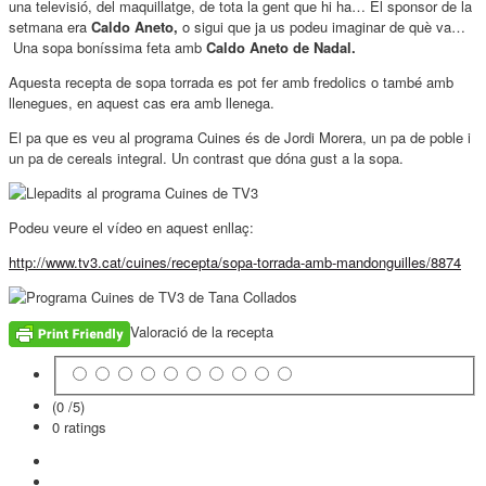
una televisió, del maquillatge, de tota la gent que hi ha… El sponsor de la
setmana era
Caldo Aneto,
o sigui que ja us podeu imaginar de què va…
Una sopa boníssima feta amb
Caldo Aneto de Nadal.
Aquesta recepta de sopa torrada es pot fer amb fredolics o també amb
llenegues, en aquest cas era amb llenega.
El pa que es veu al programa Cuines és de Jordi Morera, un pa de poble i
un pa de cereals integral. Un contrast que dóna gust a la sopa.
Podeu veure el vídeo en aquest enllaç:
http://www.tv3.cat/cuines/recepta/sopa-torrada-amb-mandonguilles/8874
Valoració de la recepta
(0 /
5
)
0
ratings