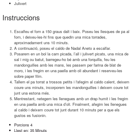
Julivert
Instruccions
Escalfeu el forn a 150 graus dalt i baix. Poseu les llesques de pa al
forn, i deixeu-les-hi fins que quedin una mica torrades,
aproximadament uns 10 minuts.
A continuació, poseu el caldo de Nadal Aneto a escalfar.
Posarem en un bol la carn picada, l’all i julivert picats, una mica de
sal i mig ou batut, barregeu-ho bé amb una forquilla, feu les
mandonguilles amb les mans, les passem per farina de blat de
moro, i les fregim en una paella amb oli abundant i reserveu-les
sobre paper film.
Tallem el pa torrat a trossos petits i l'afegim al caldo calent, deixem
coure uns minuts, incorporem les mandonguilles i deixem coure tot
junt una estona més.
Mentrestant, netegem les llenegues amb un drap humit i les fregim
en una paella amb una mica d’oli. Finalment, afegim les llenegues
al caldo i deixem coure tot junt durant 10 minuts per a que els
gustos es fusionin.
Porcions
4
Llest en:
35 Minuts