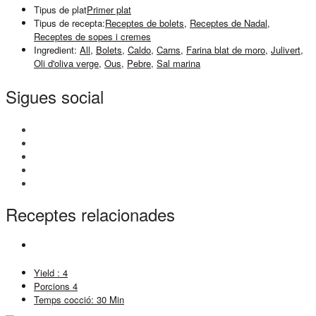
Tipus de plat
Primer plat
Tipus de recepta:
Receptes de bolets
,
Receptes de Nadal
,
Receptes de sopes i cremes
Ingredient:
All
,
Bolets
,
Caldo
,
Carns
,
Farina blat de moro
,
Julivert
,
Oli d'oliva verge
,
Ous
,
Pebre
,
Sal marina
Sigues social
Receptes relacionades
Yield :
4
Porcions
4
Temps cocció:
30 Min