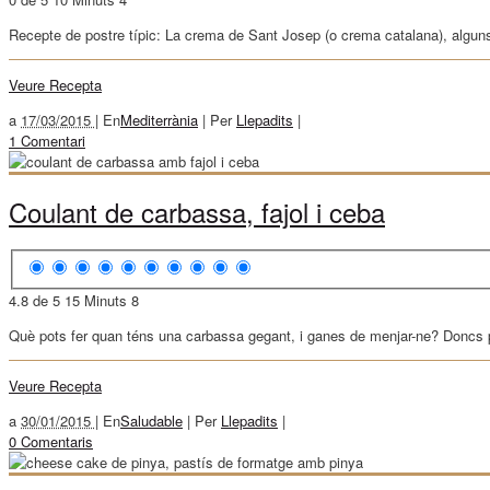
Recepte de postre típic: La crema de Sant Josep (o crema catalana), alg
Veure Recepta
a
17/03/2015 |
En
Mediterrània
|
Per
Llepadits
|
1 Comentari
Coulant de carbassa, fajol i ceba
4.8 de 5
15 Minuts
8
Què pots fer quan téns una carbassa gegant, i ganes de menjar-ne? Doncs pl
Veure Recepta
a
30/01/2015 |
En
Saludable
|
Per
Llepadits
|
0 Comentaris