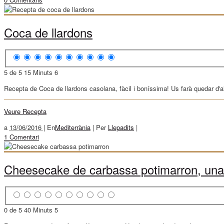
Coca de llardons
5 de 5
15 Minuts
6
Recepta de Coca de llardons casolana, fàcil i boníssima! Us farà quedar d'a
Veure Recepta
a
13/06/2016 |
En
Mediterrània
|
Per
Llepadits
|
1 Comentari
Cheesecake de carbassa potimarron, una d
0 de 5
40 Minuts
5