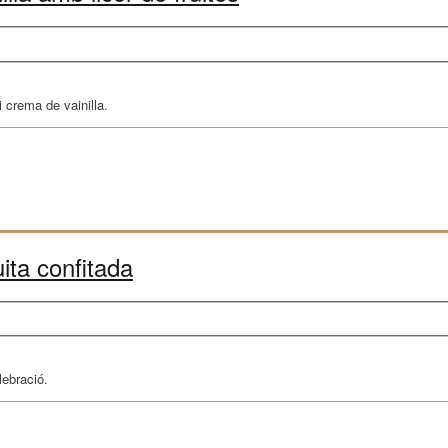
i crema de vainilla.
ita confitada
lebració.