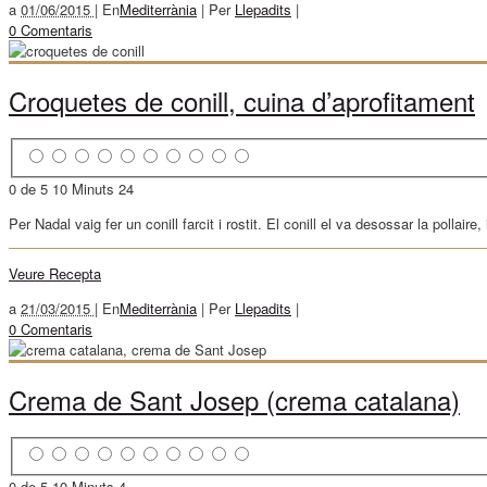
a
01/06/2015 |
En
Mediterrània
|
Per
Llepadits
|
0 Comentaris
Croquetes de conill, cuina d’aprofitament
0 de 5
10 Minuts
24
Per Nadal vaig fer un conill farcit i rostit. El conill el va desossar la pollair
Veure Recepta
a
21/03/2015 |
En
Mediterrània
|
Per
Llepadits
|
0 Comentaris
Crema de Sant Josep (crema catalana)
0 de 5
10 Minuts
4