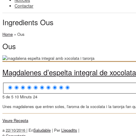
Notícies
Contactar
Ingredients Ous
Home
»
Ous
Ous
Magdalenes d’espelta integral de xocolata 
5 de 5
10 Minuts
24
Unes magdalenes que entren soles, l'aroma de la xocolata i la taronja fan que 
Veure Recepta
a
22/10/2016 |
En
Saludable
|
Per
Llepadits
|
0 Comentaris