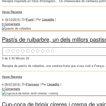
Recepta inspirada en fotos d'Instagram... Un cheesecake de carbassa potima
Veure Recepta
a
19/10/2015 |
En
Fusió
|
Per
Llepadits
|
0 Comentaris
Pastís de ruibarbre, un dels millors pasti
0 de 5
30 Minuts
20
Recepta de pastís de ruibarbre, una verdura-fruita que s'usa molt a França
Veure Recepta
a
05/07/2015 |
En
Francesa
|
Per
Llepadits
|
0 Comentaris
Cup-coca de brioix cireres i crema de vaini