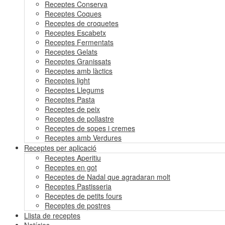
Receptes Conserva
Receptes Coques
Receptes de croquetes
Receptes Escabetx
Receptes Fermentats
Receptes Gelats
Receptes Granissats
Receptes amb làctics
Receptes light
Receptes Llegums
Receptes Pasta
Receptes de peix
Receptes de pollastre
Receptes de sopes i cremes
Receptes amb Verdures
Receptes per aplicació
Receptes Aperitiu
Receptes en got
Receptes de Nadal que agradaran molt
Receptes Pastisseria
Receptes de petits fours
Receptes de postres
Llista de receptes