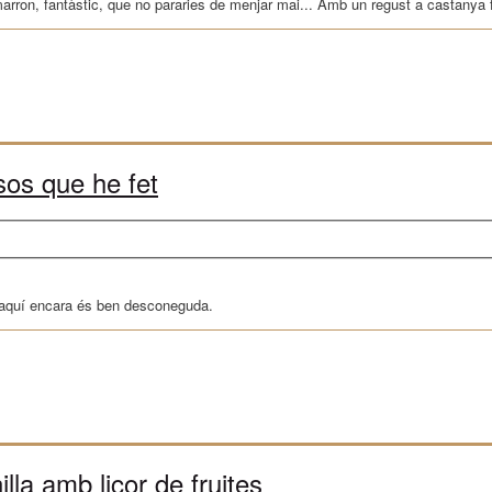
rron, fantàstic, que no pararies de menjar mai... Amb un regust a castanya f
ssos que he fet
, aquí encara és ben desconeguda.
lla amb licor de fruites