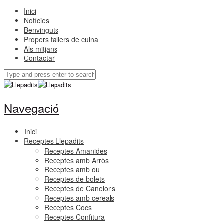
Inici
Notícies
Benvinguts
Propers tallers de cuina
Als mitjans
Contactar
Navegació
Inici
Receptes Llepadits
Receptes Amanides
Receptes amb Arròs
Receptes amb ou
Receptes de bolets
Receptes de Canelons
Receptes amb cereals
Receptes Cocs
Receptes Confitura