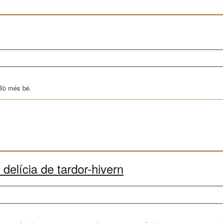
llò més bé.
elícia de tardor-hivern