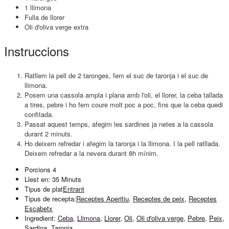
1 llimona
Fulla de llorer
Oli d'oliva verge extra
Instruccions
Ratllem la pell de 2 taronges, fem el suc de taronja i el suc de
llimona.
Posem una cassola ampla i plana amb l'oli, el llorer, la ceba tallada
a tires, pebre i ho fem coure molt poc a poc, fins que la ceba quedi
confitada.
Passat aquest temps, afegim les sardines ja netes a la cassola
durant 2 minuts.
Ho deixem refredar i afegim la taronja i la llimona. I la pell ratllada.
Deixem refredar a la nevera durant 8h mínim.
Porcions
4
Llest en:
35 Minuts
Tipus de plat
Entrant
Tipus de recepta:
Receptes Aperitiu
,
Receptes de peix
,
Receptes
Escabetx
Ingredient:
Ceba
,
Llimona
,
Llorer
,
Oli
,
Oli d'oliva verge
,
Pebre
,
Peix
,
Sardina
,
Taronja