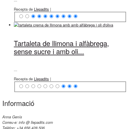
Recepta de
Llepadits
|
Tartaleta de llimona i alfàbrega,
sense sucre i amb oli...
...
Recepta de
Llepadits
|
Informació
Anna Genís
Correu-e: info @ llepadits.com
Telèfon: +34 656 428 506