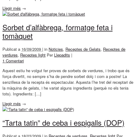
Llegir més
→
Sorbet d’alfàbrega, formatge feta i
tomàquet
Publicat a
16/09/2009 |
in
Noticies
,
Receptes de Gelats
,
Receptes de
verdures
,
Receptes light
Per
Llepadits
|
1 Comentari
Aquest estiu he volgut fer proves de sorbets de verdures, i trobo que és
força divertit, no sempre s’ha de pendre sorbet dolç i com a postre! La
senzillesa de la recepta és espectacular. Aquesta l’he tret del receptari de
la màquina de gelats, i he variat alguns ingredients (perquè no els tenia
tots). Ingredients: […]
Llegir més
→
“Tarta tatin” de ceba i espigalls (DOP)
Publicat a
18/03/2009 |
in
Receptes de verdures
,
Receptes light
Per