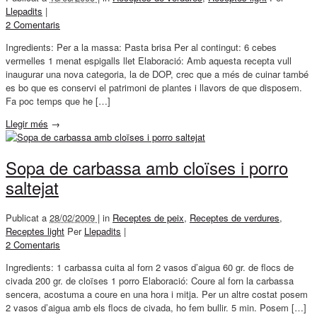
Llepadits
|
2 Comentaris
Ingredients: Per a la massa: Pasta brisa Per al contingut: 6 cebes
vermelles 1 menat espigalls llet Elaboració: Amb aquesta recepta vull
inaugurar una nova categoria, la de DOP, crec que a més de cuinar també
es bo que es conservi el patrimoni de plantes i llavors de que disposem.
Fa poc temps que he […]
Llegir més
→
Sopa de carbassa amb cloïses i porro
saltejat
Publicat a
28/02/2009 |
in
Receptes de peix
,
Receptes de verdures
,
Receptes light
Per
Llepadits
|
2 Comentaris
Ingredients: 1 carbassa cuita al forn 2 vasos d’aigua 60 gr. de flocs de
civada 200 gr. de cloïses 1 porro Elaboració: Coure al forn la carbassa
sencera, acostuma a coure en una hora i mitja. Per un altre costat posem
2 vasos d’aigua amb els flocs de civada, ho fem bullir. 5 min. Posem […]