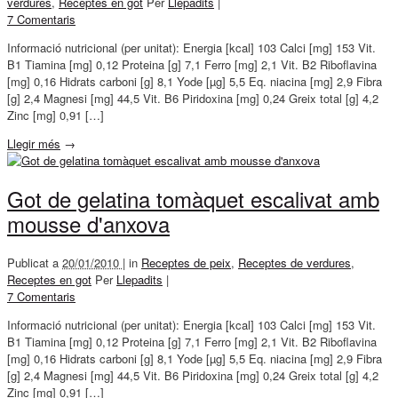
verdures
,
Receptes en got
Per
Llepadits
|
7 Comentaris
Informació nutricional (per unitat): Energia [kcal] 103 Calci [mg] 153 Vit.
B1 Tiamina [mg] 0,12 Proteina [g] 7,1 Ferro [mg] 2,1 Vit. B2 Riboflavina
[mg] 0,16 Hidrats carboni [g] 8,1 Yode [µg] 5,5 Eq. niacina [mg] 2,9 Fibra
[g] 2,4 Magnesi [mg] 44,5 Vit. B6 Piridoxina [mg] 0,24 Greix total [g] 4,2
Zinc [mg] 0,91 […]
Llegir més
→
Got de gelatina tomàquet escalivat amb
mousse d'anxova
Publicat a
20/01/2010 |
in
Receptes de peix
,
Receptes de verdures
,
Receptes en got
Per
Llepadits
|
7 Comentaris
Informació nutricional (per unitat): Energia [kcal] 103 Calci [mg] 153 Vit.
B1 Tiamina [mg] 0,12 Proteina [g] 7,1 Ferro [mg] 2,1 Vit. B2 Riboflavina
[mg] 0,16 Hidrats carboni [g] 8,1 Yode [µg] 5,5 Eq. niacina [mg] 2,9 Fibra
[g] 2,4 Magnesi [mg] 44,5 Vit. B6 Piridoxina [mg] 0,24 Greix total [g] 4,2
Zinc [mg] 0,91 […]