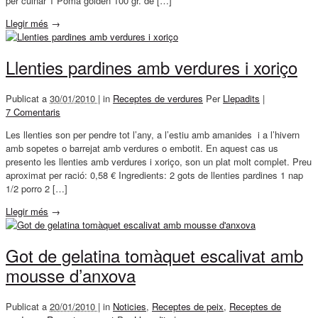
per cuinar 1 Poma golden 100 gr. de […]
Llegir més
→
Llenties pardines amb verdures i xoriço
Publicat a
30/01/2010 |
in
Receptes de verdures
Per
Llepadits
|
7 Comentaris
Les llenties son per pendre tot l’any, a l’estiu amb amanides i a l’hivern
amb sopetes o barrejat amb verdures o embotit. En aquest cas us
presento les llenties amb verdures i xoriço, son un plat molt complet. Preu
aproximat per ració: 0,58 € Ingredients: 2 gots de llenties pardines 1 nap
1/2 porro 2 […]
Llegir més
→
Got de gelatina tomàquet escalivat amb
mousse d’anxova
Publicat a
20/01/2010 |
in
Noticies
,
Receptes de peix
,
Receptes de