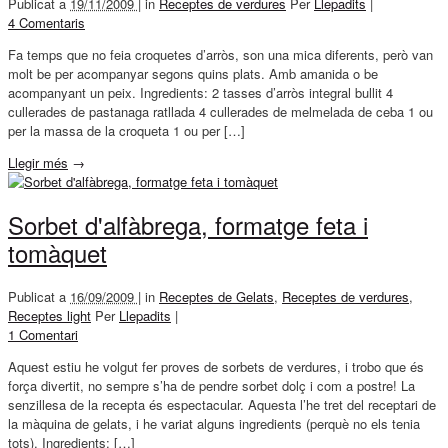
Publicat a
19/11/2009 |
in
Receptes de verdures
Per
Llepadits
|
4 Comentaris
Fa temps que no feia croquetes d’arròs, son una mica diferents, però van
molt be per acompanyar segons quins plats. Amb amanida o be
acompanyant un peix. Ingredients: 2 tasses d’arròs integral bullit 4
cullerades de pastanaga ratllada 4 cullerades de melmelada de ceba 1 ou
per la massa de la croqueta 1 ou per […]
Llegir més
→
Sorbet d'alfàbrega, formatge feta i
tomàquet
Publicat a
16/09/2009 |
in
Receptes de Gelats
,
Receptes de verdures
,
Receptes light
Per
Llepadits
|
1 Comentari
Aquest estiu he volgut fer proves de sorbets de verdures, i trobo que és
força divertit, no sempre s’ha de pendre sorbet dolç i com a postre! La
senzillesa de la recepta és espectacular. Aquesta l’he tret del receptari de
la màquina de gelats, i he variat alguns ingredients (perquè no els tenia
tots). Ingredients: […]