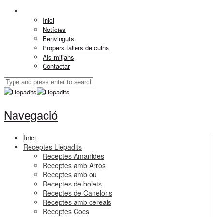
Inici
Notícies
Benvinguts
Propers tallers de cuina
Als mitjans
Contactar
Navegació
Inici
Receptes Llepadits
Receptes Amanides
Receptes amb Arròs
Receptes amb ou
Receptes de bolets
Receptes de Canelons
Receptes amb cereals
Receptes Cocs