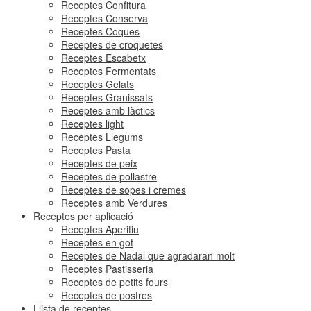
Receptes Confitura
Receptes Conserva
Receptes Coques
Receptes de croquetes
Receptes Escabetx
Receptes Fermentats
Receptes Gelats
Receptes Granissats
Receptes amb làctics
Receptes light
Receptes Llegums
Receptes Pasta
Receptes de peix
Receptes de pollastre
Receptes de sopes i cremes
Receptes amb Verdures
Receptes per aplicació
Receptes Aperitiu
Receptes en got
Receptes de Nadal que agradaran molt
Receptes Pastisseria
Receptes de petits fours
Receptes de postres
Llista de receptes