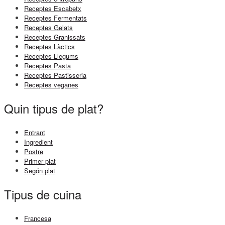
Receptes Escabetx
Receptes Fermentats
Receptes Gelats
Receptes Granissats
Receptes Làctics
Receptes Llegums
Receptes Pasta
Receptes Pastisseria
Receptes veganes
Quin tipus de plat?
Entrant
Ingredient
Postre
Primer plat
Segón plat
Tipus de cuina
Francesa