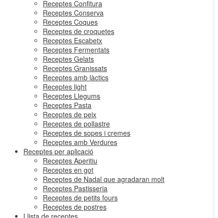
Receptes Confitura
Receptes Conserva
Receptes Coques
Receptes de croquetes
Receptes Escabetx
Receptes Fermentats
Receptes Gelats
Receptes Granissats
Receptes amb làctics
Receptes light
Receptes Llegums
Receptes Pasta
Receptes de peix
Receptes de pollastre
Receptes de sopes i cremes
Receptes amb Verdures
Receptes per aplicació
Receptes Aperitiu
Receptes en got
Receptes de Nadal que agradaran molt
Receptes Pastisseria
Receptes de petits fours
Receptes de postres
Llista de receptes