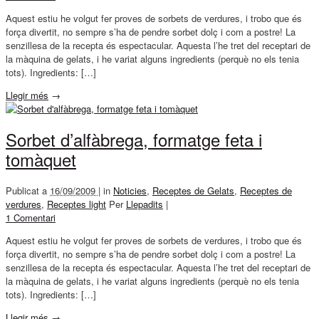
Aquest estiu he volgut fer proves de sorbets de verdures, i trobo que és
força divertit, no sempre s’ha de pendre sorbet dolç i com a postre! La
senzillesa de la recepta és espectacular. Aquesta l’he tret del receptari de
la màquina de gelats, i he variat alguns ingredients (perquè no els tenia
tots). Ingredients: […]
Llegir més
→
Sorbet d’alfàbrega, formatge feta i
tomàquet
Publicat a
16/09/2009 |
in
Noticies
,
Receptes de Gelats
,
Receptes de
verdures
,
Receptes light
Per
Llepadits
|
1 Comentari
Aquest estiu he volgut fer proves de sorbets de verdures, i trobo que és
força divertit, no sempre s’ha de pendre sorbet dolç i com a postre! La
senzillesa de la recepta és espectacular. Aquesta l’he tret del receptari de
la màquina de gelats, i he variat alguns ingredients (perquè no els tenia
tots). Ingredients: […]
Llegir més
→