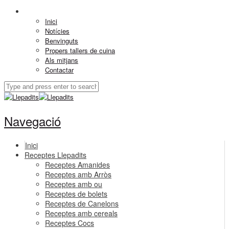
Inici
Notícies
Benvinguts
Propers tallers de cuina
Als mitjans
Contactar
Navegació
Inici
Receptes Llepadits
Receptes Amanides
Receptes amb Arròs
Receptes amb ou
Receptes de bolets
Receptes de Canelons
Receptes amb cereals
Receptes Cocs