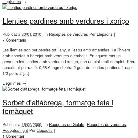
Llegir més
→
Llenties pardines amb verdures i xoriço
Publicat a
30/01/2010 |
in
Receptes de verdures
Per
Llepadits
|
7 Comentaris
Les llenties son per pendre tot l’any, a l’estiu amb amanides i a l’hivern
amb sopetes o barrejat amb verdures o embotit. En aquest cas us
presento les llenties amb verdures i xoriço, son un plat molt complet. Preu
aproximat per ració: 0,58 € Ingredients: 2 gots de llenties pardines 1 nap
1/2 porro 2 […]
Llegir més
→
Sorbet d'alfàbrega, formatge feta i
tomàquet
Publicat a
16/09/2009 |
in
Receptes de Gelats
,
Receptes de verdures
,
Receptes light
Per
Llepadits
|
1 Comentari