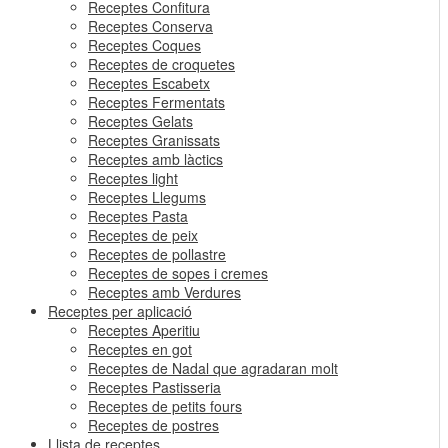
Receptes Confitura
Receptes Conserva
Receptes Coques
Receptes de croquetes
Receptes Escabetx
Receptes Fermentats
Receptes Gelats
Receptes Granissats
Receptes amb làctics
Receptes light
Receptes Llegums
Receptes Pasta
Receptes de peix
Receptes de pollastre
Receptes de sopes i cremes
Receptes amb Verdures
Receptes per aplicació
Receptes Aperitiu
Receptes en got
Receptes de Nadal que agradaran molt
Receptes Pastisseria
Receptes de petits fours
Receptes de postres
Llista de receptes